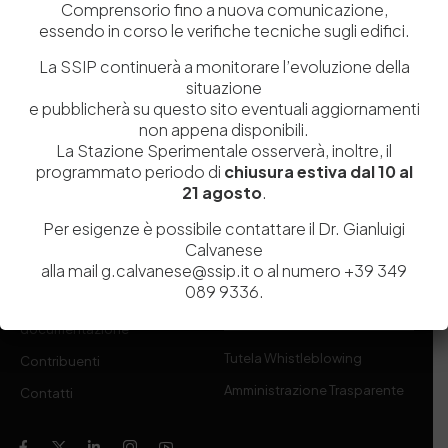
Comprensorio fino a nuova comunicazione,
Sperimentale per l’Industria delle Pelli e delle materie concianti
essendo in corso le verifiche tecniche sugli edifici.
(SSIP) è un Organismo di Ricerca Nazionale delle Camere di
Commercio di Napoli, Toscana Nord-Ovest e Vicenza.
La SSIP continuerà a monitorare l’evoluzione della
situazione
e pubblicherà su questo sito eventuali aggiornamenti
081 597 91 00
ssip@ssip.it
non appena disponibili.
La Stazione Sperimentale osserverà, inoltre, il
programmato periodo di
chiusura estiva dal 10 al
Chi siamo
Laboratori
21 agosto
.
Servizi
Dipartimenti di ricerca
Per esigenze è possibile contattare il Dr. Gianluigi
Ricerca e Sviluppo
Biblioteca
Calvanese
alla mail g.calvanese@ssip.it o al numero +39 349
Formazione
Politecnico del Cuoio
089 9336.
Divulgazione scientifica e
Media
documentazione
Tutela Whistleblowing
Contribuenti
Amministrazione Trasparente
Contatti