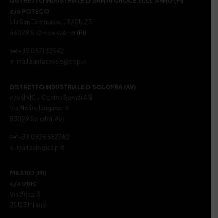
DISTRETTO INDUSTRIALE DI SANTA CROCE SULL’ARNO (PI)
c/o POTECO
Via San Tommaso, 119/121/123
56029 S. Croce s/Arno (PI)
tel +39 0571 32542
e-mail santacroce@ssip.it
DISTRETTO INDUSTRIALE DI SOLOFRA (AV)
c/o UNIC – Centro Servizi ASI
Via Melito Iangano, 9
83029 Solofra (AV)
tel +39 0825 582740
e-mail ssip@ssip.it
MILANO (MI)
c/o UNIC
Via Brisa, 3
20123 Milano