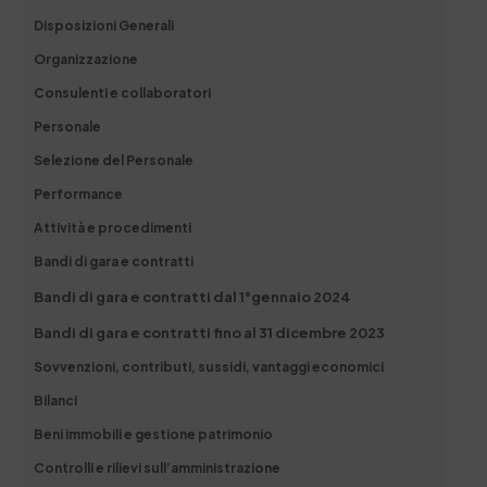
Disposizioni Generali
Organizzazione
Consulenti e collaboratori
Personale
Selezione del Personale
Performance
Attività e procedimenti
Bandi di gara e contratti
Bandi di gara e contratti dal 1°gennaio 2024
Bandi di gara e contratti fino al 31 dicembre 2023
Sovvenzioni, contributi, sussidi, vantaggi economici
Bilanci
Beni immobili e gestione patrimonio
Controlli e rilievi sull’amministrazione