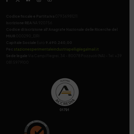
Codice fiscale e Partita Iva
07936981211
Iscrizione REA
NA 920756
Codice di iscrizione all’Anagrafe Nazionale delle Ricerche del
MIUR
000290_EIRI
Capitale Sociale
Euro
9.690.240,00
Pec
stazionesperimentaleindustriapelli@legalmail.it
Sede legale
Via Campi Flegrei, 34 – 80078 Pozzuoli (NA) – Tel. +39
081 5979100