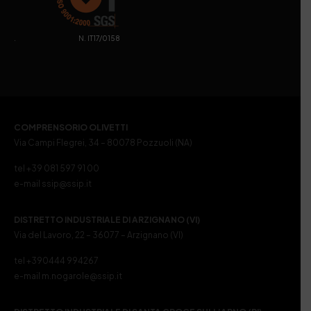
. N. IT17/0158
COMPRENSORIO OLIVETTI
Via Campi Flegrei, 34 – 80078 Pozzuoli (NA)
tel +39 081 597 91 00
e-mail ssip@ssip.it
DISTRETTO INDUSTRIALE DI ARZIGNANO (VI)
Via del Lavoro, 22 – 36077 – Arzignano (VI)
tel +390444 994267
e-mail m.nogarole@ssip.it