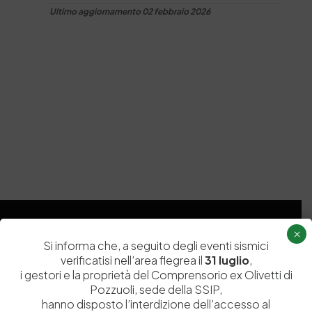
Ultimo aggiornamento 02 febbraio 2026
×
Si informa che, a seguito degli eventi sismici
verificatisi nell’area flegrea il
31 luglio
,
i gestori e la proprietà del Comprensorio ex Olivetti di
Pozzuoli, sede della SSIP,
hanno disposto l’interdizione dell’accesso al
Istituita a Napoli per Regio Decreto nel 1885, la Stazione