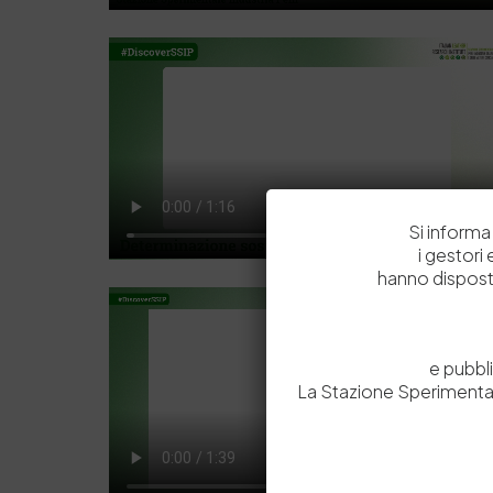
Si informa 
i gestori
hanno dispost
e pubbl
La Stazione Sperimental