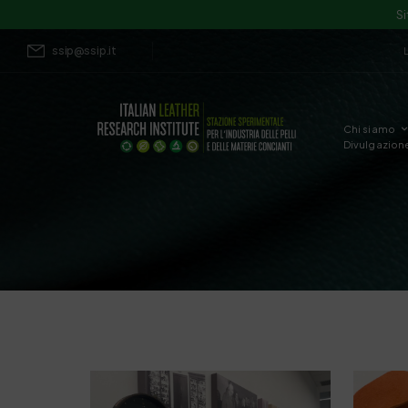
Si
ssip@ssip.it
Chi siamo
Divulgazion