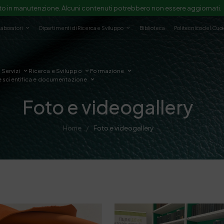
to in manutenzione. Alcuni contenuti potrebbero non essere aggiornati.
Laboratori
Dipartimenti di Ricerca e Sviluppo
Biblioteca
Politecnico del Cuo
Servizi
Ricerca e Sviluppo
Formazione
e scientifica e documentazione
Foto e videogallery
Home
Foto e videogallery
/