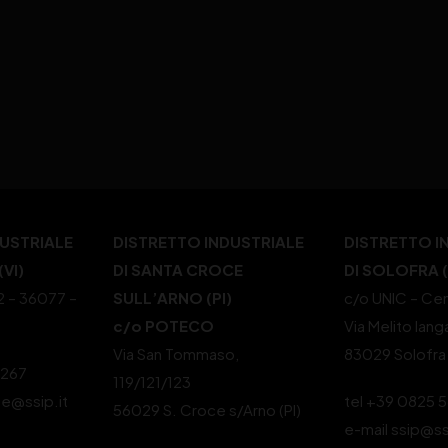
DUSTRIALE
DISTRETTO INDUSTRIALE
DISTRETTO I
VI)
DI SANTA CROCE
DI SOLOFRA 
22 – 36077 –
SULL’ARNO (PI)
c/o UNIC – Cen
c/o POTECO
Via Melito Iang
Via San Tommaso,
83029 Solofra
4267
119/121/123
le@ssip.it
tel +39 0825 
56029 S. Croce s/Arno (PI)
e-mail ssip@ss