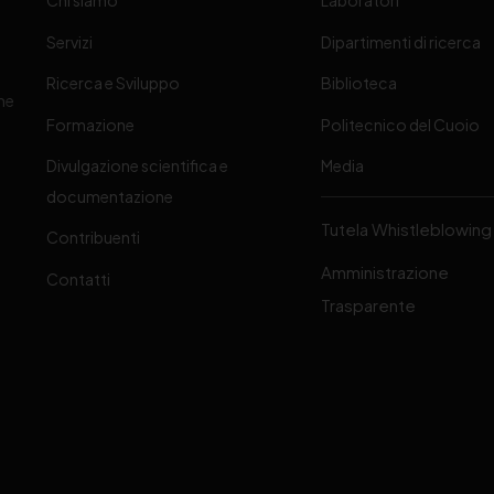
Chi siamo
Laboratori
Servizi
Dipartimenti di ricerca
Ricerca e Sviluppo
Biblioteca
one
Formazione
Politecnico del Cuoio
Divulgazione scientifica e
Media
-
documentazione
Tutela Whistleblowing
Contribuenti
Amministrazione
Contatti
Trasparente