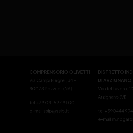
COMPRENSORIO OLIVETTI
DISTRETTO IN
Via Campi Flegrei, 34 –
DI ARZIGNANO (
80078 Pozzuoli (NA)
Via del Lavoro, 
Arzignano (VI)
tel +39 081 597 91 00
e-mail ssip@ssip.it
tel +390444 99
e-mail m.nogaro