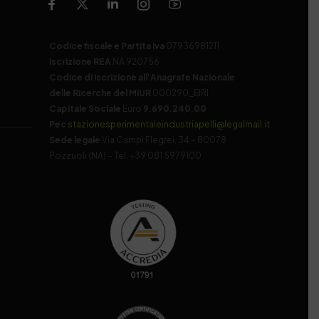
Codice fiscale e Partita Iva
07936981211
Iscrizione REA
NA 920756
Codice di iscrizione all’Anagrafe Nazionale
delle Ricerche del MIUR
000290_EIRI
Capitale Sociale
Euro
9.690.240,00
Pec
stazionesperimentaleindustriapelli@legalmail.it
Sede legale
Via Campi Flegrei, 34 – 80078
Pozzuoli (NA) – Tel. +39 081 5979100