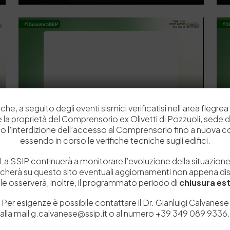
che, a seguito degli eventi sismici verificatisi nell’area flegrea 
 e la proprietà del Comprensorio ex Olivetti di Pozzuoli, sede d
o l’interdizione dell’accesso al Comprensorio fino a nuova 
essendo in corso le verifiche tecniche sugli edifici.
La SSIP continuerà a monitorare l’evoluzione della situazion
icherà su questo sito eventuali aggiornamenti non appena disp
e osserverà, inoltre, il programmato periodo di
chiusura est
Per esigenze è possibile contattare il Dr. Gianluigi Calvanese
alla mail g.calvanese@ssip.it o al numero +39 349 089 9336.