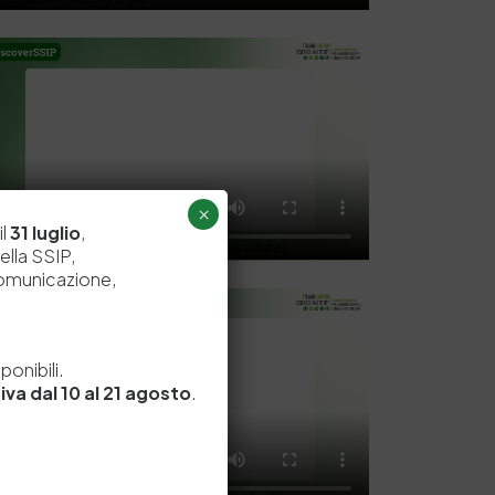
×
il
31 luglio
,
ella SSIP,
comunicazione,
e
onibili.
iva dal 10 al 21 agosto
.