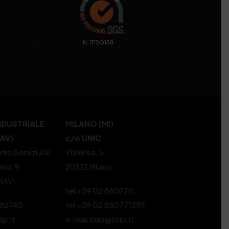
. N. IT17/0158
NDUSTRIALE
MILANO (MI)
(AV)
c/o UNIC
tro Servizi ASI
Via Brisa, 3
ano, 9
20123 Milano
 (AV)
tel +39 02 8807711
582740
tel +39 02 880771297
ip.it
e-mail ssip@ssip.it