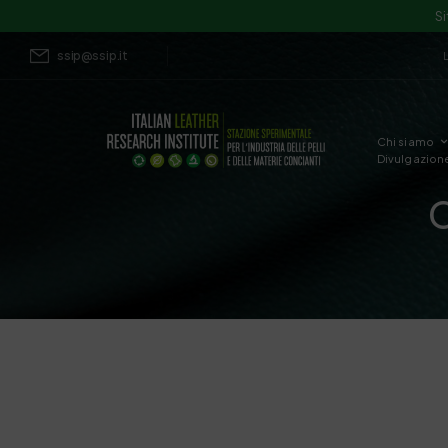
Si
ssip@ssip.it
Chi siamo
Divulgazion