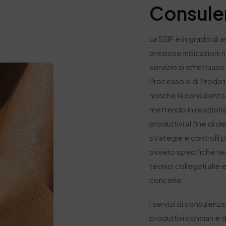
Consule
La SSIP
è in grado di 
preziose indicazioni n
servizio si effettuano
Processo e di Prodotto,
nonchè la consulenza 
mettendo in relazione 
produttivi al fine di d
strategie e controlli p
ovvero specifiche tec
tecnici collegati alle 
concerie.
I servizi di consulenz
produttivi conciari e d