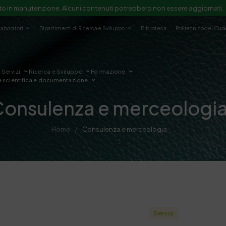
to in manutenzione. Alcuni contenuti potrebbero non essere aggiornati.
Laboratori
Dipartimenti di Ricerca e Sviluppo
Biblioteca
Politecnico del Cuo
Servizi
Ricerca e Sviluppo
Formazione
e scientifica e documentazione
Consulenza e merceologi
Home
Consulenza e merceologia
/
Servizi