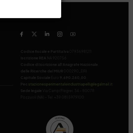
Codice fiscale e Partita Iva
07936981211
Iscrizione REA
NA 920756
Codice di iscrizione all’Anagrafe Nazionale
delle Ricerche del MIUR
000290_EIRI
Capitale Sociale
Euro
9.690.240,00
Pec
stazionesperimentaleindustriapelli@legalmail.it
Sede legale
Via Campi Flegrei, 34 – 80078
Pozzuoli (NA) – Tel. +39 081 5979100