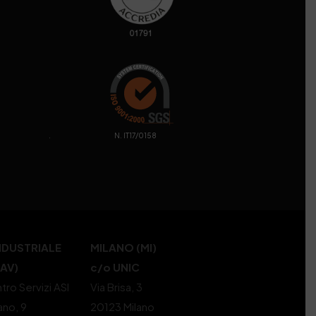
. N. IT17/0158
NDUSTRIALE
MILANO (MI)
(AV)
c/o UNIC
tro Servizi ASI
Via Brisa, 3
ano, 9
20123 Milano