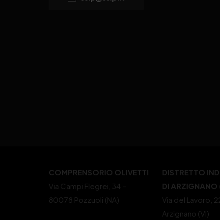
COMPRENSORIO OLIVETTI
DISTRETTO IN
Via Campi Flegrei, 34 –
DI ARZIGNANO (
80078 Pozzuoli (NA)
Via del Lavoro, 
Arzignano (VI)