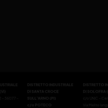
DUSTRIALE
DISTRETTO INDUSTRIALE
DISTRETTO I
VI)
DI SANTA CROCE
DI SOLOFRA 
22 – 36077 –
SULL’ARNO (PI)
c/o UNIC – Cen
c/o POTECO
Via Melito Iang