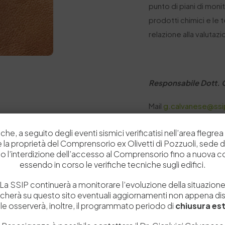
punto di piani di monit
prodotti chimici e le t
relazione alla valutazi
Responsabile Dott. 
Mail
g.calvanese@ssip
Tel. 349 0899336
che, a seguito degli eventi sismici verificatisi nell’area flegrea 
 e la proprietà del Comprensorio ex Olivetti di Pozzuoli, sede d
o l’interdizione dell’accesso al Comprensorio fino a nuova 
essendo in corso le verifiche tecniche sugli edifici.
La SSIP continuerà a monitorare l’evoluzione della situazion
icherà su questo sito eventuali aggiornamenti non appena disp
e osserverà, inoltre, il programmato periodo di
chiusura est