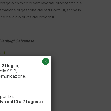
oraggio chimico di semilavorati, prodotti finiti e
ematiche di gestione dei reflui o rifiuti, anche in
one del ciclo di vita dei prodotti.
Gianluigi Calvanese
.it
×
il
31 luglio
,
ella SSIP,
comunicazione,
e
onibili.
iva dal 10 al 21 agosto
.