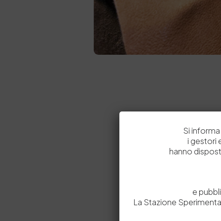
Si informa 
i gestori
hanno dispost
e pubbl
La Stazione Sperimental