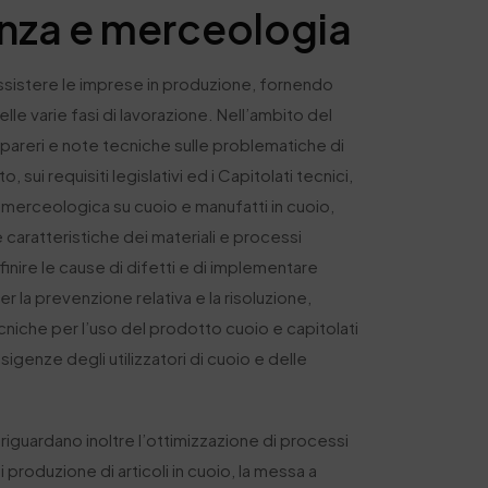
nza e merceologia
assistere le imprese in produzione, fornendo
elle varie fasi di lavorazione. Nell’ambito del
 pareri e note tecniche sulle problematiche di
 sui requisiti legislativi ed i Capitolati tecnici,
merceologica su cuoio e manufatti in cuoio,
caratteristiche dei materiali e processi
efinire le cause di difetti e di implementare
er la prevenzione relativa e la risoluzione,
niche per l’uso del prodotto cuoio e capitolati
esigenze degli utilizzatori di cuoio e delle
a riguardano inoltre l’ottimizzazione di processi
i produzione di articoli in cuoio, la messa a