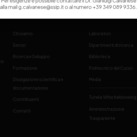
Per esigenze è possibile contattare il Dr. Gianluigi Calvanese
alla mail g.calvanese@ssip.it o al numero +39 349 089 9336.
Chi siamo
Laboratori
Servizi
Dipartimenti di ricerca
Ricerca e Sviluppo
Biblioteca
one
Formazione
Politecnico del Cuoio
Divulgazione scientifica e
Media
-
documentazione
Tutela Whistleblowing
Contribuenti
Amministrazione
Contatti
Trasparente