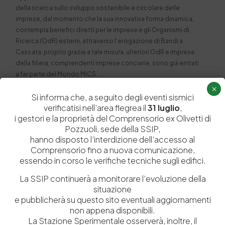
della ricerca sullo sviluppo sostenibile e circolare delle
imprese, dal momento che la sua innovativa forma dinamica,
contempla benefici diretti per le imprese e gli Organismi di
Ricerca (OdR) esterni, attraverso l’erogazione di Bandi a
Cascata; proprio grazie a tale misura, ulteriori OdR e imprese
della filiera, comprendenti imprese conciarie, sono già entrati
a far parte del Mondo MICS.
×
Si informa che, a seguito degli eventi sismici
verificatisi nell’area flegrea il
31 luglio
,
i gestori e la proprietà del Comprensorio ex Olivetti di
Pozzuoli, sede della SSIP,
hanno disposto l’interdizione dell’accesso al
Comprensorio fino a nuova comunicazione,
essendo in corso le verifiche tecniche sugli edifici.
La SSIP continuerà a monitorare l’evoluzione della
situazione
e pubblicherà su questo sito eventuali aggiornamenti
non appena disponibili.
La Stazione Sperimentale osserverà, inoltre, il