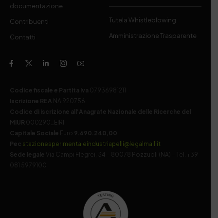
documentazione
Tutela Whistleblowing
Contribuenti
Amministrazione Trasparente
Contatti
Codice fiscale e Partita Iva
07936981211
Iscrizione REA
NA 920756
Codice di iscrizione all’Anagrafe Nazionale delle Ricerche del
MIUR
000290_EIRI
Capitale Sociale
Euro
9.690.240,00
Pec
stazionesperimentaleindustriapelli@legalmail.it
Sede legale
Via Campi Flegrei, 34 – 80078 Pozzuoli (NA) – Tel. +39
081 5979100