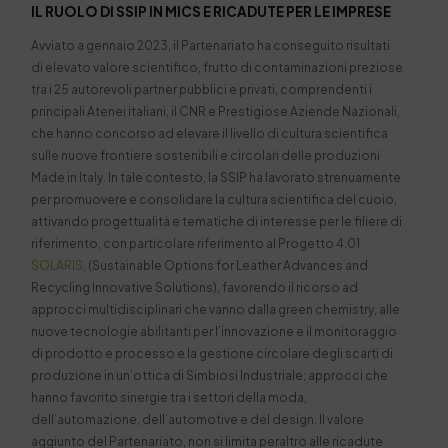
IL RUOLO DI SSIP IN MICS E RICADUTE PER LE IMPRESE
Avviato a gennaio 2023, il Partenariato ha conseguito risultati
di elevato valore scientifico, frutto di contaminazioni preziose
tra i 25 autorevoli partner pubblici e privati, comprendenti i
principali Atenei italiani, il CNR e Prestigiose Aziende Nazionali,
che hanno concorso ad elevare il livello di cultura scientifica
sulle nuove frontiere sostenibili e circolari delle produzioni
Made in Italy. In tale contesto, la SSIP ha lavorato strenuamente
per promuovere e consolidare la cultura scientifica del cuoio,
attivando progettualità e tematiche di interesse per le filiere di
riferimento, con particolare riferimento al Progetto 4.01
SOLARIS
, (Sustainable Options for Leather Advances and
Recycling Innovative Solutions), favorendo il ricorso ad
approcci multidisciplinari che vanno dalla green chemistry, alle
nuove tecnologie abilitanti per l’innovazione e il monitoraggio
di prodotto e processo e la gestione circolare degli scarti di
produzione in un’ottica di Simbiosi Industriale; approcci che
hanno favorito sinergie tra i settori della moda,
dell’automazione, dell’
automotive
e del design. Il valore
aggiunto del Partenariato, non si limita peraltro alle ricadute