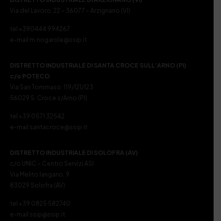
Via del Lavoro, 22 – 36077 – Arzignano (VI)
tel +390444 994267
e-mail m.nogarole@ssip.it
DISTRETTO INDUSTRIALE DI SANTA CROCE SULL’ARNO (PI)
c/o POTECO
Via San Tommaso, 119/121/123
56029 S. Croce s/Arno (PI)
tel +39 0571 32542
e-mail santacroce@ssip.it
DISTRETTO INDUSTRIALE DI SOLOFRA (AV)
c/o UNIC – Centro Servizi ASI
Via Melito Iangano, 9
83029 Solofra (AV)
tel +39 0825 582740
e-mail ssip@ssip.it