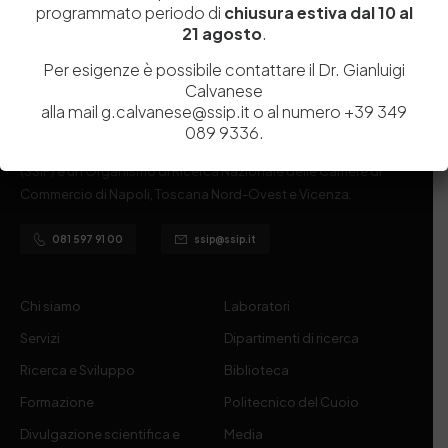
programmato periodo di
chiusura estiva dal 10 al
21 agosto
.
Per esigenze è possibile contattare il Dr. Gianluigi
Calvanese
alla mail g.calvanese@ssip.it o al numero +39 349
Istituita a Napoli per Regio Decreto nel 1885, la Stazione
089 9336.
Sperimentale per l’Industria delle Pelli e delle materie concianti
(SSIP) è un Organismo di Ricerca Nazionale delle Camere di
Commercio di Napoli, Toscana Nord-Ovest e Vicenza.
081 597 91 00
ssip@ssip.it
Chi siamo
Laboratori
Servizi
Dipartimenti di ricerca
Ricerca e Sviluppo
Biblioteca
Formazione
Politecnico del Cuoio
Divulgazione scientifica e
Media