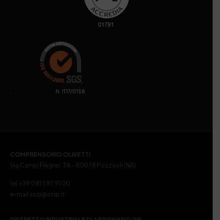
. N. IT17/0158
COMPRENSORIO OLIVETTI
Via Campi Flegrei, 34 – 80078 Pozzuoli (NA)
tel +39 081 597 91 00
e-mail ssip@ssip.it
DISTRETTO INDUSTRIALE DI ARZIGNANO (VI)