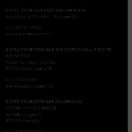
DISTRETTO INDUSTRIALE DI ARZIGNANO (VI)
Via del Lavoro, 22 – 36077 – Arzignano (VI)
tel +390444 994267
e-mail m.nogarole@ssip.it
DISTRETTO INDUSTRIALE DI SANTA CROCE SULL’ARNO (PI)
c/o POTECO
Via San Tommaso, 119/121/123
56029 S. Croce s/Arno (PI)
tel +39 0571 32542
e-mail santacroce@ssip.it
DISTRETTO INDUSTRIALE DI SOLOFRA (AV)
c/o UNIC – Centro Servizi ASI
Via Melito Iangano, 9
83029 Solofra (AV)
tel +39 0825 582740