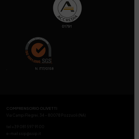
. N. IT17/0158
COMPRENSORIO OLIVETTI
Via Campi Flegrei, 34 – 80078 Pozzuoli (NA)
tel +39 081 597 91 00
e-mail ssip@ssip.it