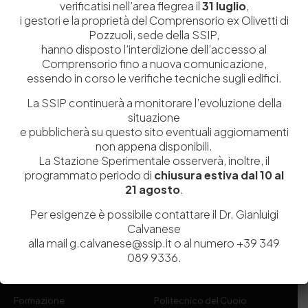
verificatisi nell’area flegrea il
31 luglio
,
i gestori e la proprietà del Comprensorio ex Olivetti di
Pozzuoli, sede della SSIP,
hanno disposto l’interdizione dell’accesso al
Comprensorio fino a nuova comunicazione,
essendo in corso le verifiche tecniche sugli edifici.
La SSIP continuerà a monitorare l’evoluzione della
Istituita a Napoli per Regio Decreto nel 1885, la Stazione
situazione
Sperimentale per l’Industria delle Pelli e delle materie concianti
e pubblicherà su questo sito eventuali aggiornamenti
(SSIP) è un Organismo di Ricerca Nazionale delle Camere di
non appena disponibili.
Commercio di Napoli, Toscana Nord-Ovest e Vicenza.
La Stazione Sperimentale osserverà, inoltre, il
programmato periodo di
chiusura estiva dal 10 al
21 agosto
.
081 597 91 00
ssip@ssip.it
Per esigenze è possibile contattare il Dr. Gianluigi
Calvanese
Chi siamo
Laboratori
alla mail g.calvanese@ssip.it o al numero +39 349
089 9336.
Servizi
Dipartimenti di ricerca
Ricerca e Sviluppo
Biblioteca
Formazione
Politecnico del Cuoio