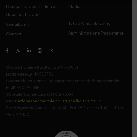
Divulgazione scientifica e
Media
documentazione
Tutela Whistleblowing
Contribuenti
Amministrazione Trasparente
Contatti
Codice fiscale e Partita Iva
07936981211
Iscrizione REA
NA 920756
Codice di iscrizione all’Anagrafe Nazionale delle Ricerche del
MIUR
000290_EIRI
Capitale Sociale
Euro
9.690.240,00
Pec
stazionesperimentaleindustriapelli@legalmail.it
Sede legale
Via Campi Flegrei, 34 – 80078 Pozzuoli (NA) – Tel. +39
081 5979100