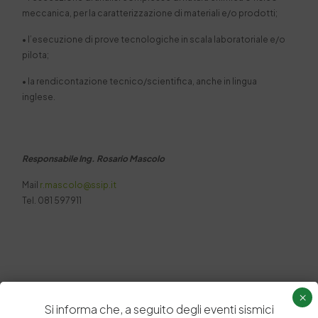
meccanica, per la caratterizzazione di materiali e/o prodotti;
• l’esecuzione di prove tecnologiche in scala laboratoriale e/o
pilota;
• la rendicontazione tecnico/scientifica, anche in lingua
inglese.
Responsabile Ing. Rosario Mascolo
Mail
r.mascolo@ssip.it
Tel. 081 597911
×
Si informa che, a seguito degli eventi sismici