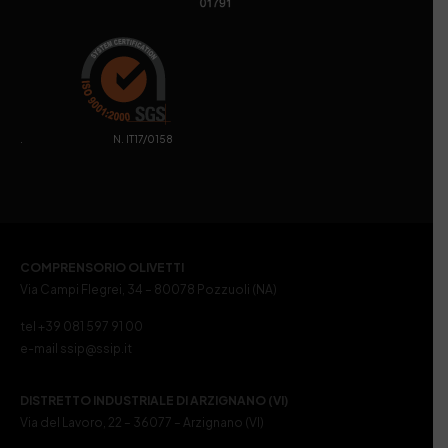
. N. IT17/0158
COMPRENSORIO OLIVETTI
Via Campi Flegrei, 34 – 80078 Pozzuoli (NA)
tel +39 081 597 91 00
e-mail ssip@ssip.it
DISTRETTO INDUSTRIALE DI ARZIGNANO (VI)
Via del Lavoro, 22 – 36077 – Arzignano (VI)