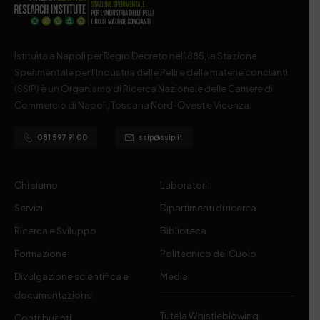
Istituita a Napoli per Regio Decreto nel 1885, la Stazione
Sperimentale per l’Industria delle Pelli e delle materie concianti
(SSIP) è un Organismo di Ricerca Nazionale delle Camere di
Commercio di Napoli, Toscana Nord-Ovest e Vicenza.
081 597 91 00
ssip@ssip.it
Chi siamo
Laboratori
Servizi
Dipartimenti di ricerca
Ricerca e Sviluppo
Biblioteca
Formazione
Politecnico del Cuoio
Divulgazione scientifica e
Media
documentazione
Tutela Whistleblowing
Contribuenti