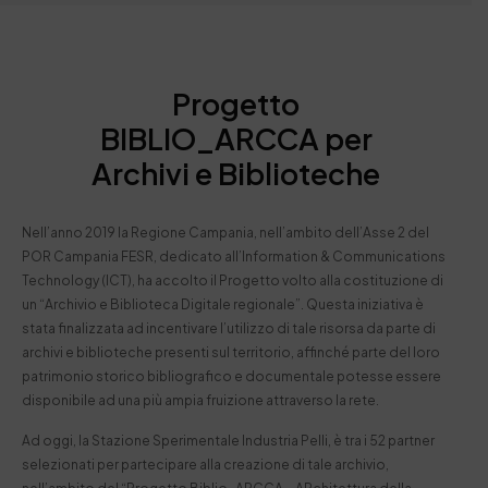
Progetto
BIBLIO_ARCCA per
Archivi e Biblioteche
Nell’anno 2019 la Regione Campania, nell’ambito dell’Asse 2 del
POR Campania FESR, dedicato all’Information & Communications
Technology (ICT), ha accolto il Progetto volto alla costituzione di
un “Archivio e Biblioteca Digitale regionale”. Questa iniziativa è
stata finalizzata ad incentivare l’utilizzo di tale risorsa da parte di
archivi e biblioteche presenti sul territorio, affinché parte del loro
patrimonio storico bibliografico e documentale potesse essere
disponibile ad una più ampia fruizione attraverso la rete.
Ad oggi, la Stazione Sperimentale Industria Pelli, è tra i 52 partner
selezionati per partecipare alla creazione di tale archivio,