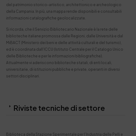
del patrimonio storico-artistico, architettonico e archeologico
della Campania. In più, una mappa rende disponibili e consultabili
informazioni catalografiche geolocalizzate.
Si ricorda, che il Servizio Bibliotecario Nazionale è la rete delle
biblioteche italiane promossa dalle Regioni, dalle Università e dal
MiBACT (Ministero dei beni e delle attività culturali e del turismo),
ed è coordinata dall’ICCU (Istituto Centrale per il Catalogo Unico
delle Biblioteche e per le informazioni bibliografiche).
Attualmente vi aderiscono biblioteche statali, di enti locali,
universitarie, di istituzioni pubbliche e private, operanti in diversi
settori disciplinari.
Riviste tecniche di settore​
Biblioteca della Stazione Sperimentale per l’Industria delle Pelli e