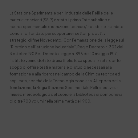
La Stazione Sperimentale per l’Industria delle Pelli e delle
materie concianti (SSIP) è stato il primo Ente pubblico di
ricerca sperimentale e istruzione tecnico/industriale in ambito
conciario, fondato per supportare i settori produttivi
strategici di fine Novecento. Con l’emanazione della legge sul
“Riordino dell’istruzione industriale”, Regio Decreto n. 302 del
3 ottobre 1909 e il Decreto Legge n. 896 del 10 maggio 1917,
l’Istituto venne dotato di una Biblioteca specializzata, con lo
scopo di offrire testi e materiale di studio necessari alla
formazione e alla ricerca nel campo della Chimica teorica ed
applicata, nonchè della Tecnologia conciaria. All’epoca della
fondazione, la Regia Stazione Sperimentale Pelli allestiva un
museo merceologico del cuoio e la Biblioteca si componeva
di oltre 700 volumi nella prima metà del ‘900.