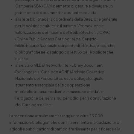
Campania SBN-CAM, permette di gestire e divulgare un
patrimonio di documenti in costante crescita.
alla rete bibliotecaria coordinata dalla Direzione generale
per le politiche culturali e il turismo “Promozione e
valorizzazione dei musei e delle biblioteche”. L’OPAC
(Online Public Access Catalogue) del Servizio
Bibliotecario Nazionale consente di effettuare ricerche
bibliografiche nel catalogo collettivo delle biblioteche
italiane.
al servizio NILDE (Network Inter-Library Document
Exchange) e al Catalogo ACNP (Archivio Collettivo
Nazionale dei Periodici) ad esso collegato, quale
strumento essenziale della cooperazione
interbibliotecaria, mediante immissione dei dati e
l’erogazione dei servizi sui periodici per la consultazione
del Catalogo online.
La recensione attualmente ha raggiunto oltre 23.000
informazioni bibliografiche con l’inserimento e la traduzione di
articoli e pubblicazioni di particolare rilevanza per la ricerca e la