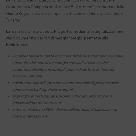
nell’ambito del “Progetto Biblio_ARCCA – ARchitettura della
Conoscenza Campana per Archivi e Biblioteche”, promosso dalla
Giunta Regionale della Campania attraverso la Direzione Cultura e
Turismo.
La realizzazione di questo Progetto, mediante la digitalizzazione
dei documenti e dei libri di maggior pregio, permette alla
Biblioteca di:
incrementare la fruibilità e l’accessibilità del patrimonio culturale,
costituito dai testi di tecnologia conciaria e chimica del
cuoio, raccolte librarie e pubblicazioni di settore di rilevanza
storico-culturale
collaborare allo sviluppo dei sistemi nazionali di gestione delle
conoscenze bibliografiche e digitali
digitalizzare i testi più rari e di pregio fino agli anni ‘70 per la
conservazione dei contenuti
entrare nel sistema SBN – Servizio Bibliotecario Nazionale – di
rilievo internazionale