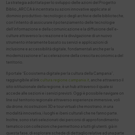
La strategia adottata per lo sviluppo delle azioni del Progetto
Biblio_ARCCA è incentrata su azioni innovative applicate al
dominio produttivo-tecnologico degli archivi e delle biblioteche,
con l’intento di assicurare il potenziamento delle tecnologie
dell’informazione e della comunicazione e la diffusione dell’e-
culture attraverso la creazione e la divulgazione di un nuovo
strumento interamente basato su servizi e applicazioni di
inclusione e accessibilità digitale, fondamentali anche per la
modernizzazione e l’accelerazione della crescita economica del
territorio.
Il portale “Ecosistema digitale per la cultura della Campania”,
raggiungibile al link
cultura.regione.campania.it
, anche attraverso il
sito istituzionale della regione, è un hub attraverso il quale si
accede alle sezioni e i servizi previsti. Oggi è possibile navigare
on
line
sul territorio regionale attraverso esperienze immersive, voli
da drone, ricostruzioni 3D e tour virtuali che mostrano, in una
modalità innovativa, i luoghi e i beni culturali che ne fanno parte.
Inoltre, sono stati selezionati dei percorsi di approfondimento
tematico con collezioni che permettono a tutti gli utenti, già in
questa fase, di esplorare schede di dettaglio relative ad una parte