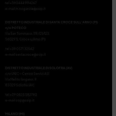
tel +390444 994267
e-mail m.nogarole@ssip.it
DISTRETTO INDUSTRIALE DI SANTA CROCE SULL’ARNO (PI)
c/o POTECO
Via San Tommaso, 119/121/123
56029 S. Croce s/Arno (PI)
tel +39 0571 32542
e-mail santacroce@ssip.it
DISTRETTO INDUSTRIALE DI SOLOFRA (AV)
c/o UNIC – Centro Servizi ASI
Via Melito Iangano, 9
83029 Solofra (AV)
tel +39 0825 582740
e-mail ssip@ssip.it
MILANO (MI)