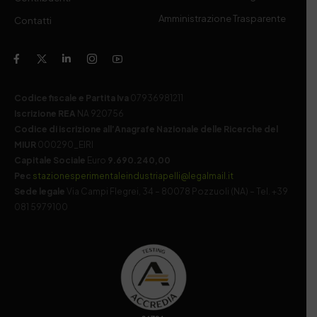
Amministrazione Trasparente
Contatti
Codice fiscale e Partita Iva
07936981211
Iscrizione REA
NA 920756
Codice di iscrizione all’Anagrafe Nazionale delle Ricerche del
MIUR
000290_EIRI
Capitale Sociale
Euro
9.690.240,00
Pec
stazionesperimentaleindustriapelli@legalmail.it
Sede legale
Via Campi Flegrei, 34 – 80078 Pozzuoli (NA) – Tel. +39
081 5979100