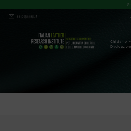
Si
ssip@ssip.it
Chi siamo
Divulgazion