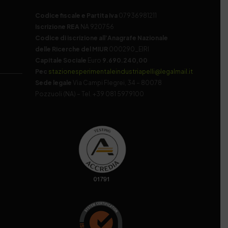
Codice fiscale e Partita Iva
07936981211
Iscrizione REA
NA 920756
Codice di iscrizione all’Anagrafe Nazionale
delle Ricerche del MIUR
000290_EIRI
Capitale Sociale
Euro
9.690.240,00
Pec
stazionesperimentaleindustriapelli@legalmail.it
Sede legale
Via Campi Flegrei, 34 – 80078
Pozzuoli (NA) – Tel. +39 081 5979100