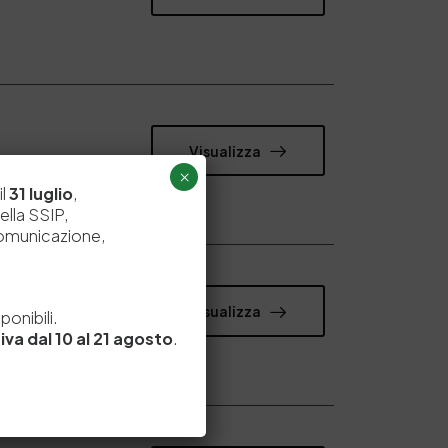
Visualizza
×
il
31 luglio
,
ella SSIP,
comunicazione,
e
Visualizza
onibili.
iva dal 10 al 21 agosto
.