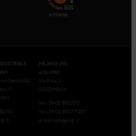
. N. IT17/0158
NDUSTRIALE
MILANO (MI)
(AV)
c/o UNIC
tro Servizi ASI
Via Brisa, 3
ano, 9
20123 Milano
 (AV)
tel +39 02 8807711
582740
tel +39 02 880771297
ip.it
e-mail ssip@ssip.it