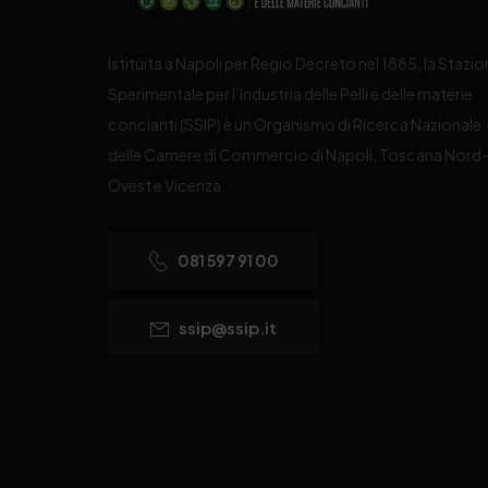
Istituita a Napoli per Regio Decreto nel 1885, la Stazi
Sperimentale per l’Industria delle Pelli e delle materie
concianti (SSIP) è un Organismo di Ricerca Nazionale
delle Camere di Commercio di Napoli, Toscana Nord
Ovest e Vicenza.
081 597 91 00
ssip@ssip.it