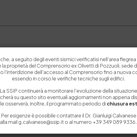
che, a seguito degli eventi sismici verificatisi nell’area flegrea 
 e la proprietà del Comprensorio ex Olivetti di Pozzuoli, sede d
o l’interdizione dell’accesso al Comprensorio fino a nuova 
essendo in corso le verifiche tecniche sugli edifici.
La SSIP continuerà a monitorare l’evoluzione della situazion
OIO
icherà su questo sito eventuali aggiornamenti non appena disp
e osserverà, inoltre, il programmato periodo di
chiusura est
Per esigenze è possibile contattare il Dr. Gianluigi Calvanese
alla mail g.calvanese@ssip.it o al numero +39 349 089 9336.