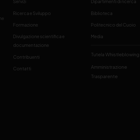
Servizi
Dipartimenti di ricerca
Ricerca e Sviluppo
Biblioteca
one
Formazione
Politecnico del Cuoio
Divulgazione scientifica e
Media
-
documentazione
Tutela Whistleblowing
Contribuenti
Amministrazione
Contatti
Trasparente