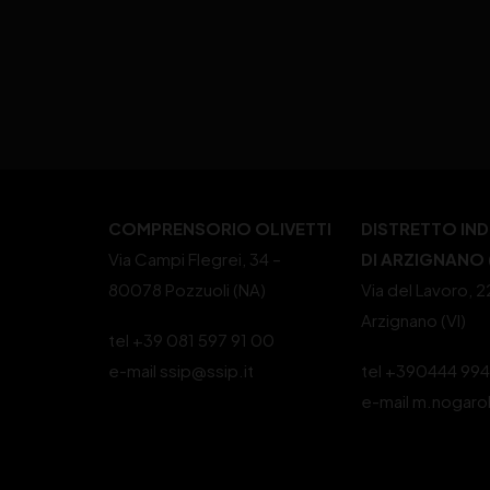
COMPRENSORIO OLIVETTI
DISTRETTO IN
Via Campi Flegrei, 34 –
DI ARZIGNANO (
80078 Pozzuoli (NA)
Via del Lavoro, 
Arzignano (VI)
tel +39 081 597 91 00
e-mail ssip@ssip.it
tel +390444 99
e-mail m.nogaro