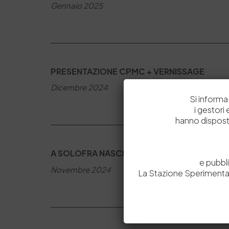
Gennaio 2025
PRESENTAZIONE CPMC + VERNISSAGE
Dicembre 2024
Si informa 
i gestori
hanno dispost
A SOLOFRA NASCE IL POLITECNICO DEL CU
e pubbl
Novembre 2024
La Stazione Sperimental