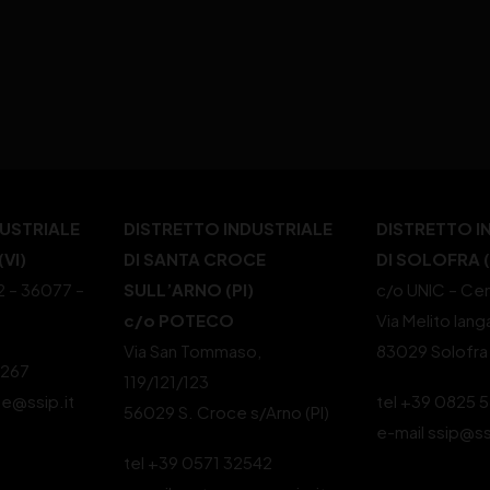
DUSTRIALE
DISTRETTO INDUSTRIALE
DISTRETTO I
VI)
DI SANTA CROCE
DI SOLOFRA 
22 – 36077 –
SULL’ARNO (PI)
c/o UNIC – Cen
c/o POTECO
Via Melito Iang
Via San Tommaso,
83029 Solofra
4267
119/121/123
le@ssip.it
tel +39 0825 
56029 S. Croce s/Arno (PI)
e-mail ssip@ss
tel +39 0571 32542