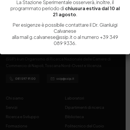
La Stazione Sperimentale osserverà, inoltre, il
programmato periodo di
chiusura estiva dal 10 al
21 agosto
.
Per esigenze è possibile contattare il Dr. Gianluigi
Calvanese
alla mail g.calvanese@ssip.it o al numero +39 349
089 9336.
Istituita a Napoli per Regio Decreto nel 1885, la Stazione
Sperimentale per l’Industria delle Pelli e delle materie concianti
(SSIP) è un Organismo di Ricerca Nazionale delle Camere di
Commercio di Napoli, Toscana Nord-Ovest e Vicenza.
081 597 91 00
ssip@ssip.it
Chi siamo
Laboratori
Servizi
Dipartimenti di ricerca
Ricerca e Sviluppo
Biblioteca
Formazione
Politecnico del Cuoio