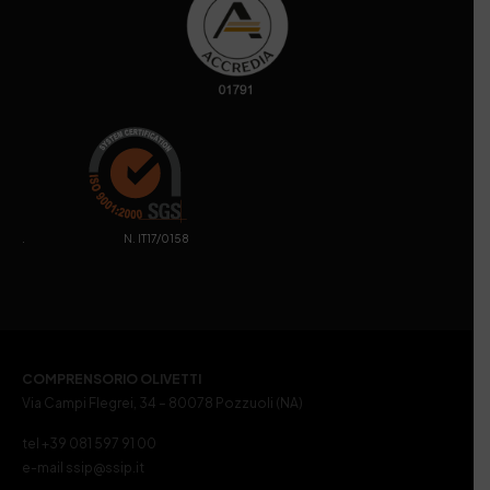
. N. IT17/0158
COMPRENSORIO OLIVETTI
Via Campi Flegrei, 34 – 80078 Pozzuoli (NA)
tel +39 081 597 91 00
e-mail ssip@ssip.it