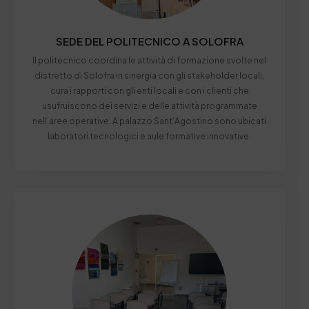
SEDE DEL POLITECNICO A SOLOFRA
II politecnico coordina le attività di formazione svolte nel
distretto di Solofra in sinergia con gli stakeholder locali,
cura i rapporti con gli enti locali e con i clienti che
usufruiscono dei servizi e delle attività programmate
nell’aree operative. A palazzo Sant’Agostino sono ubicati
laboratori tecnologici e aule formative innovative.