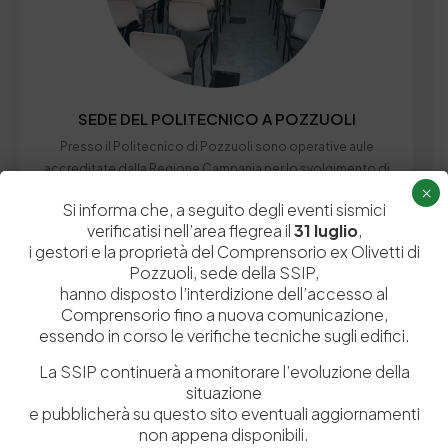
SEDE DEL POLITECNICO A POZZUOLI​
Presso il Politecnico di Pozzuoli sono operative aule
accreditate dalla Regione Campania per lo svolgimento di
×
attività formative. Le strutture ospitano corsi rivolti ad
Si informa che, a seguito degli eventi sismici
aziende e studenti dei percorsi ITS e IFTS, con l’obiettivo di
verificatisi nell’area flegrea il
31 luglio
,
sostenere la crescita professionale e tecnica del settore
i gestori e la proprietà del Comprensorio ex Olivetti di
conciario e manifatturiero.
Pozzuoli, sede della SSIP,
hanno disposto l’interdizione dell’accesso al
Comprensorio fino a nuova comunicazione,
essendo in corso le verifiche tecniche sugli edifici.
La SSIP continuerà a monitorare l’evoluzione della
situazione
e pubblicherà su questo sito eventuali aggiornamenti
non appena disponibili.