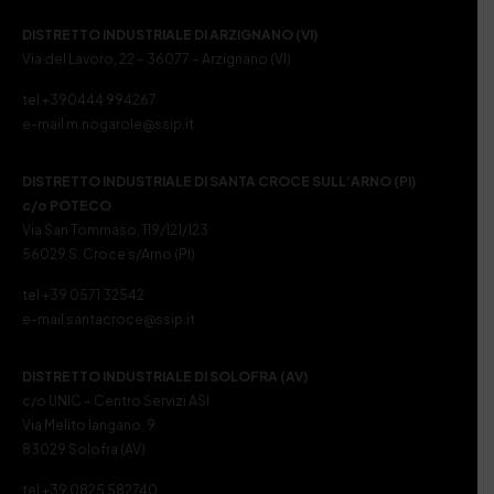
DISTRETTO INDUSTRIALE DI ARZIGNANO (VI)
Via del Lavoro, 22 – 36077 – Arzignano (VI)
tel +390444 994267
e-mail m.nogarole@ssip.it
DISTRETTO INDUSTRIALE DI SANTA CROCE SULL’ARNO (PI)
c/o POTECO
Via San Tommaso, 119/121/123
56029 S. Croce s/Arno (PI)
tel +39 0571 32542
e-mail santacroce@ssip.it
DISTRETTO INDUSTRIALE DI SOLOFRA (AV)
c/o UNIC – Centro Servizi ASI
Via Melito Iangano, 9
83029 Solofra (AV)
tel +39 0825 582740