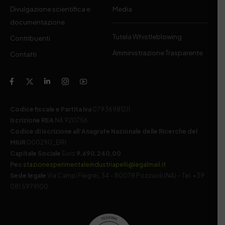
Divulgazione scientifica e
Media
documentazione
Tutela Whistleblowing
Contribuenti
Amministrazione Trasparente
Contatti
Codice fiscale e Partita Iva
07936981211
Iscrizione REA
NA 920756
Codice di iscrizione all’Anagrafe Nazionale delle Ricerche del
MIUR
000290_EIRI
Capitale Sociale
Euro
9.690.240,00
Pec
stazionesperimentaleindustriapelli@legalmail.it
Sede legale
Via Campi Flegrei, 34 – 80078 Pozzuoli (NA) – Tel. +39
081 5979100