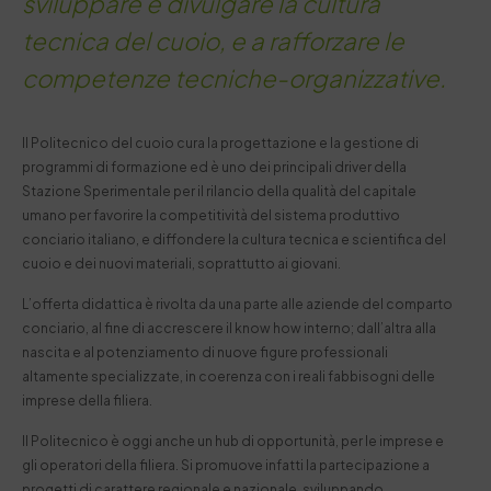
sviluppare e divulgare la cultura
tecnica del cuoio, e a rafforzare le
competenze tecniche-organizzative.
Il Politecnico del cuoio cura la progettazione e la gestione di
programmi di formazione ed è uno dei principali driver della
Stazione Sperimentale per il rilancio della qualità del capitale
umano per favorire la competitività del sistema produttivo
conciario italiano, e diffondere la cultura tecnica e scientifica del
cuoio e dei nuovi materiali, soprattutto ai giovani.
L’offerta didattica è rivolta da una parte alle aziende del comparto
conciario, al fine di accrescere il know how interno; dall’altra alla
nascita e al potenziamento di nuove figure professionali
altamente specializzate, in coerenza con i reali fabbisogni delle
imprese della filiera.
Il Politecnico è oggi anche un hub di opportunità, per le imprese e
gli operatori della filiera. Si promuove infatti la partecipazione a
progetti di carattere regionale e nazionale, sviluppando