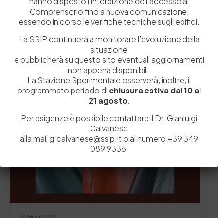
hanno disposto l’interdizione dell’accesso al
Comprensorio fino a nuova comunicazione,
essendo in corso le verifiche tecniche sugli edifici.
Letture presso la Biblioteca
La SSIP continuerà a monitorare l’evoluzione della
situazione
e pubblicherà su questo sito eventuali aggiornamenti
non appena disponibili.
La Stazione Sperimentale osserverà, inoltre, il
programmato periodo di
chiusura estiva dal 10 al
21 agosto
.
Per esigenze è possibile contattare il Dr. Gianluigi
Calvanese
alla mail g.calvanese@ssip.it o al numero +39 349
089 9336.
25 Giugno 2020