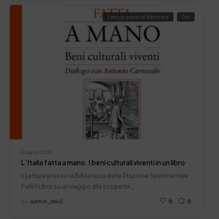
Letture presso la Biblioteca
Old
6 Luglio 2020
L’Italia fatta a mano. I beni culturali viventi in un libro
◊ Letture presso la Biblioteca della Stazione Sperimentale
Pelli ◊ Libro su un viaggio alla scoperta…
by
Admin_dev2
0
0