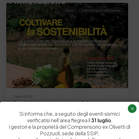
Focus
Letture presso la Biblioteca
1 Luglio 2020
Energia Ambiente e Innovazione, Coltivare la
×
sostenibilità
Si informa che, a seguito degli eventi sismici
◊ Letture presso la Biblioteca della Stazione Sperimentale
verificatisi nell’area flegrea il
31 luglio
,
Pelli ◊ COLTIVARE la SOSTENIBILITÀ – Le grandi…
i gestori e la proprietà del Comprensorio ex Olivetti di
Pozzuoli, sede della SSIP,
by
Admin_dev2
0
0