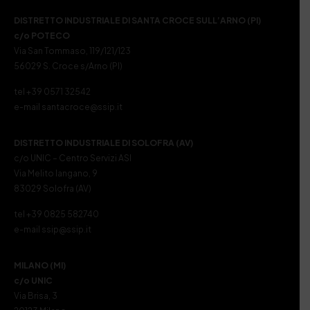
DISTRETTO INDUSTRIALE DI SANTA CROCE SULL’ARNO (PI)
c/o POTECO
Via San Tommaso, 119/121/123
56029 S. Croce s/Arno (PI)
tel +39 0571 32542
e-mail santacroce@ssip.it
DISTRETTO INDUSTRIALE DI SOLOFRA (AV)
c/o UNIC – Centro Servizi ASI
Via Melito Iangano, 9
83029 Solofra (AV)
tel +39 0825 582740
e-mail ssip@ssip.it
MILANO (MI)
c/o UNIC
Via Brisa, 3