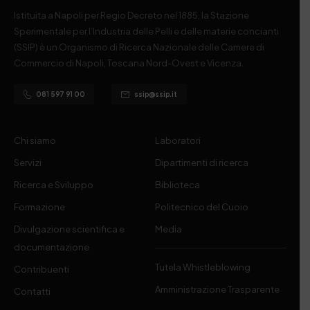
Istituita a Napoli per Regio Decreto nel 1885, la Stazione
Sperimentale per l’Industria delle Pelli e delle materie concianti
(SSIP) è un Organismo di Ricerca Nazionale delle Camere di
Commercio di Napoli, Toscana Nord-Ovest e Vicenza.
081 597 91 00
ssip@ssip.it
Chi siamo
Laboratori
Servizi
Dipartimenti di ricerca
Ricerca e Sviluppo
Biblioteca
Formazione
Politecnico del Cuoio
Divulgazione scientifica e
Media
documentazione
Tutela Whistleblowing
Contribuenti
Amministrazione Trasparente
Contatti