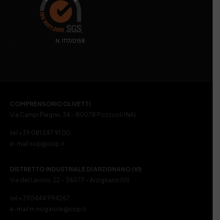
. N. IT17/0158
COMPRENSORIO OLIVETTI
Via Campi Flegrei, 34 – 80078 Pozzuoli (NA)
tel +39 081 597 91 00
e-mail ssip@ssip.it
DISTRETTO INDUSTRIALE DI ARZIGNANO (VI)
Via del Lavoro, 22 – 36077 – Arzignano (VI)
tel +390444 994267
e-mail m.nogarole@ssip.it