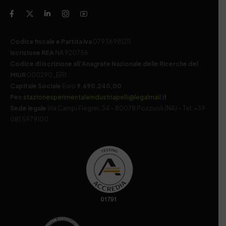
Codice fiscale e Partita Iva
07936981211
Iscrizione REA
NA 920756
Codice di iscrizione all’Anagrafe Nazionale delle Ricerche del
MIUR
000290_EIRI
Capitale Sociale
Euro
9.690.240,00
Pec
stazionesperimentaleindustriapelli@legalmail.it
Sede legale
Via Campi Flegrei, 34 – 80078 Pozzuoli (NA) – Tel. +39
081 5979100