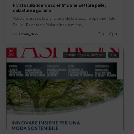
Rivista sulla ricerca scientifica nel settore pelle,
calzature e gomma
◊ Letture presso la Biblioteca della Stazione Sperimentale
Pelli ◊ “Revista de Pielarie Incaltaminte /…
by
Admin_dev2
0
0
Letture presso la Biblioteca
Old