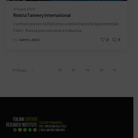
21 Giugno 2020
Rivista Tannery International
◊ Letture presso la Biblioteca della Stazione Sperimentale
Pelli ◊ Rivista per concerie e industria…
by
Admin_dev2
0
0
Prev
…
1
42
43
44
45