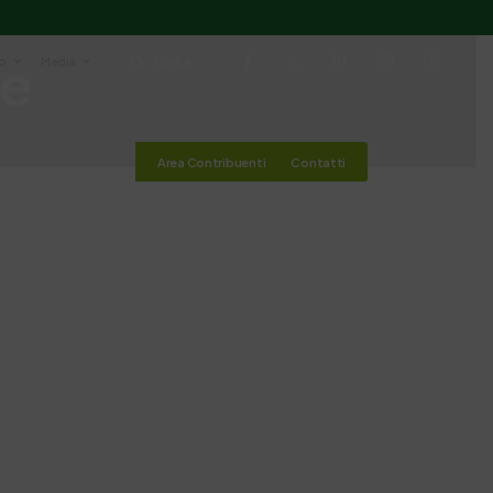
ne
io
Media
Cerca
Area Contribuenti
Contatti