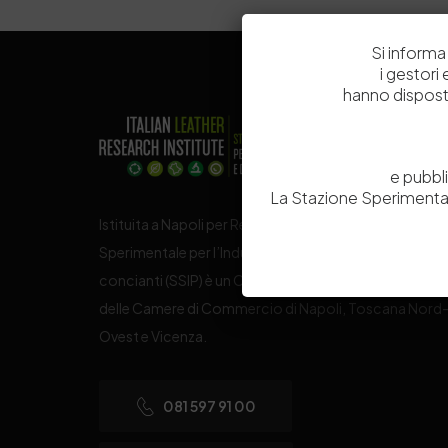
Si informa 
i gestori
hanno dispost
e pubbl
La Stazione Sperimental
Istituita a Napoli per Regio Decreto nel 1885, la Stazi
Sperimentale per l’Industria delle Pelli e delle materie
concianti (SSIP) è un Organismo di Ricerca Nazionale
delle Camere di Commercio di Napoli, Toscana Nord
Ovest e Vicenza.
081 597 91 00