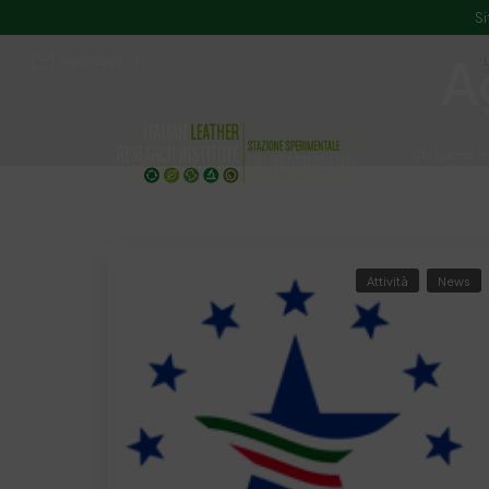
Si
A
ssip@ssip.it
Chi siamo
Divulgazion
Attività
News