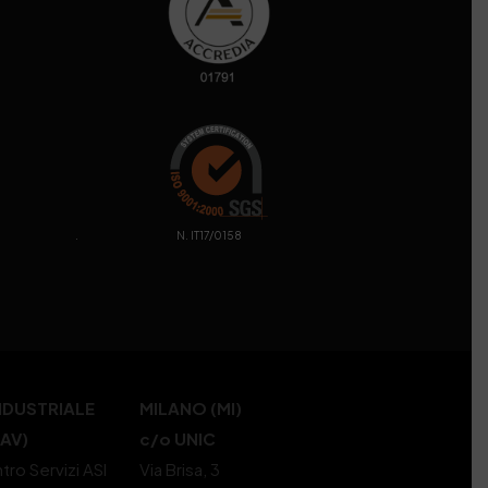
. N. IT17/0158
NDUSTRIALE
MILANO (MI)
(AV)
c/o UNIC
tro Servizi ASI
Via Brisa, 3