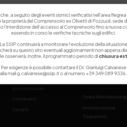
che, a seguito degli eventi sismici verificatisi nell’area flegrea 
 e la proprietà del Comprensorio ex Olivetti di Pozzuoli, sede d
o l’interdizione dell’accesso al Comprensorio fino a nuova 
essendo in corso le verifiche tecniche sugli edifici.
Chi siamo
Laboratori
La SSIP continuerà a monitorare l’evoluzione della situazion
Servizi
Dipartimenti di ricerca
icherà su questo sito eventuali aggiornamenti non appena disp
e osserverà, inoltre, il programmato periodo di
chiusura est
Ricerca e Sviluppo
Biblioteca
one
Per esigenze è possibile contattare il Dr. Gianluigi Calvanese
Formazione
Politecnico del Cuoio
alla mail g.calvanese@ssip.it o al numero +39 349 089 9336.
Divulgazione scientifica e
Media
-
documentazione
Tutela Whistleblowing
Contribuenti
Amministrazione
Contatti
Trasparente