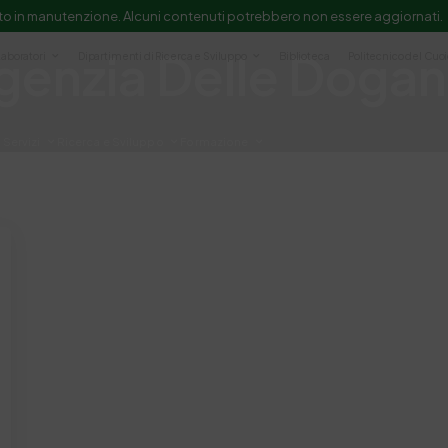
to in manutenzione. Alcuni contenuti potrebbero non essere aggiornati.
genzia Delle Doga
Laboratori
Dipartimenti di Ricerca e Sviluppo
Biblioteca
Politecnico del Cuo
Servizi
Ricerca e Sviluppo
Formazione
e scientifica e documentazione