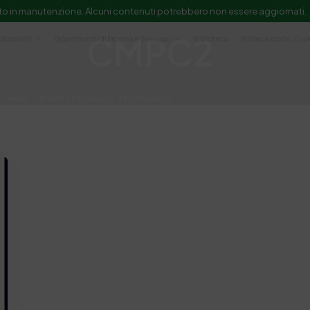
to in manutenzione. Alcuni contenuti potrebbero non essere aggiornati.
CMPC2
Laboratori
Dipartimenti di Ricerca e Sviluppo
Biblioteca
Politecnico del Cuo
Servizi
Ricerca e Sviluppo
Formazione
e scientifica e documentazione