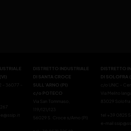
DUSTRIALE
DISTRETTO INDUSTRIALE
DISTRETTO I
VI)
DI SANTA CROCE
DI SOLOFRA 
22 – 36077 –
SULL’ARNO (PI)
c/o UNIC – Cen
c/o POTECO
Via Melito Iang
Via San Tommaso,
83029 Solofra
4267
119/121/123
le@ssip.it
tel +39 0825 
56029 S. Croce s/Arno (PI)
e-mail ssip@ss