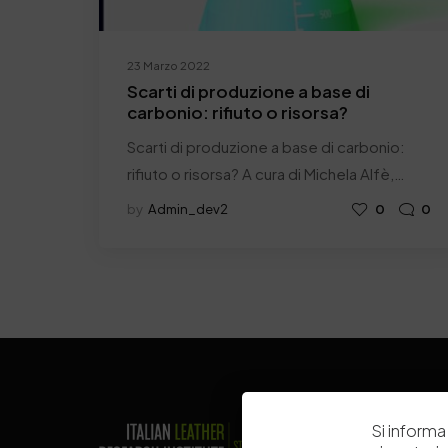
23 Marzo 2022
Scarti di produzione a base di
carbonio: rifiuto o risorsa?
Scarti di produzione a base di carbonio:
rifiuto o risorsa? A cura di Michela Alfè,…
by
Admin_dev2
0
0
Si informa 