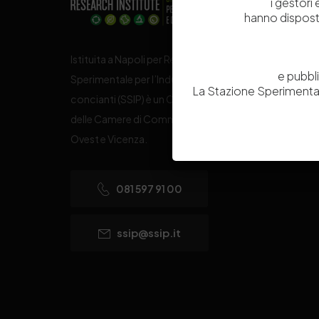
i gestori
hanno dispost
Istituita a Napoli per Regio Decreto nel 1885, la Stazi
e pubbl
Sperimentale per l’Industria delle Pelli e delle materie
La Stazione Sperimental
concianti (SSIP) è un Organismo di Ricerca Nazionale
delle Camere di Commercio di Napoli, Toscana Nord
Ovest e Vicenza.
081 597 91 00
ssip@ssip.it