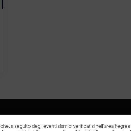
che, a seguito degli eventi sismici verificatisi nell’area flegrea 
Chi siamo
Laboratori