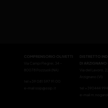
COMPRENSORIO OLIVETTI
DISTRETTO IN
Via Campi Flegrei, 34 –
DI ARZIGNANO (
80078 Pozzuoli (NA)
Via del Lavoro, 
Arzignano (VI)
tel +39 081 597 91 00
e-mail ssip@ssip.it
tel +390444 99
e-mail m.nogaro