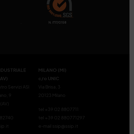
. N. IT17/0158
NDUSTRIALE
MILANO (MI)
(AV)
c/o UNIC
tro Servizi ASI
Via Brisa, 3
ano, 9
20123 Milano
 (AV)
tel +39 02 8807711
582740
tel +39 02 880771297
ip.it
e-mail ssip@ssip.it