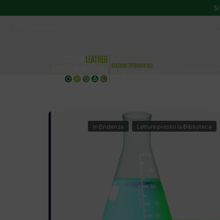
Si
ssip@ssip.it
Chi siamo
Divulgazion
In Evidenza
Letture presso la Biblioteca