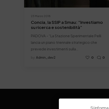
23 Marzo 2018
Concia, la SSIP a Smau: “Investiamo
su ricerca e sostenibilità”
PADOVA - “La Stazione Sperimentale Pelli
lancia un piano triennale strategico che
prevede investimenti sulla…
by
Admin_dev2
0
0
Si informa 