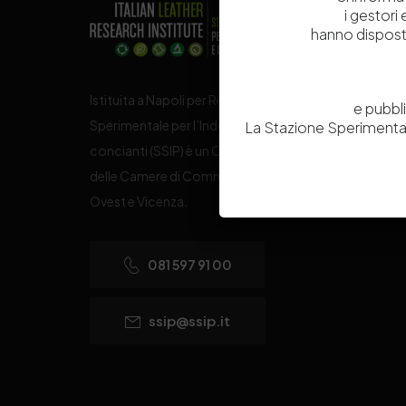
i gestori
hanno dispost
Istituita a Napoli per Regio Decreto nel 1885, la Stazi
e pubbl
Sperimentale per l’Industria delle Pelli e delle materie
La Stazione Sperimental
concianti (SSIP) è un Organismo di Ricerca Nazionale
delle Camere di Commercio di Napoli, Toscana Nord
Ovest e Vicenza.
081 597 91 00
ssip@ssip.it