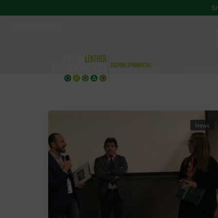
Si
ssip@ssip.it
Chi siamo
Divulgazion
News