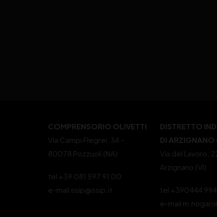
COMPRENSORIO OLIVETTI
DISTRETTO IN
Via Campi Flegrei, 34 –
DI ARZIGNANO (
80078 Pozzuoli (NA)
Via del Lavoro, 
Arzignano (VI)
tel +39 081 597 91 00
e-mail ssip@ssip.it
tel +390444 99
e-mail m.nogaro