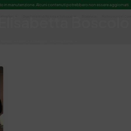
to in manutenzione. Alcuni contenuti potrebbero non essere aggiornati.
Elisabetta Boscolo
Laboratori
Dipartimenti di Ricerca e Sviluppo
Biblioteca
Politecnico del Cuo
Servizi
Ricerca e Sviluppo
Formazione
e scientifica e documentazione