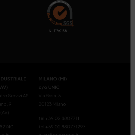
. N. IT17/0158
NDUSTRIALE
MILANO (MI)
(AV)
c/o UNIC
tro Servizi ASI
Via Brisa, 3
ano, 9
20123 Milano
 (AV)
tel +39 02 8807711
582740
tel +39 02 880771297
ip.it
e-mail ssip@ssip.it