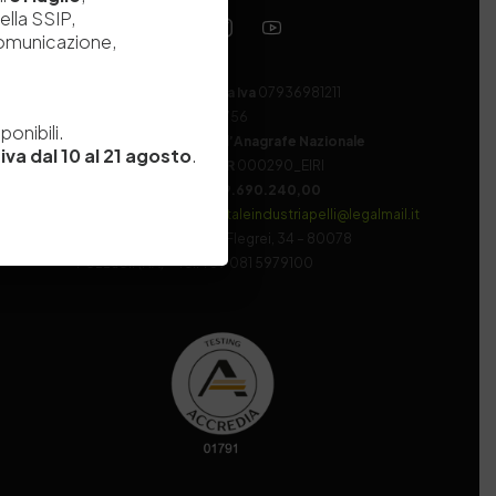
ella SSIP,
comunicazione,
Codice fiscale e Partita Iva
07936981211
e
Iscrizione REA
NA 920756
onibili.
Codice di iscrizione all’Anagrafe Nazionale
iva dal 10 al 21 agosto
.
delle Ricerche del MIUR
000290_EIRI
Capitale Sociale
Euro
9.690.240,00
Pec
stazionesperimentaleindustriapelli@legalmail.it
Sede legale
Via Campi Flegrei, 34 – 80078
Pozzuoli (NA) – Tel. +39 081 5979100