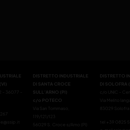
DUSTRIALE
DISTRETTO INDUSTRIALE
DISTRETTO I
VI)
DI SANTA CROCE
DI SOLOFRA 
22 – 36077 –
SULL’ARNO (PI)
c/o UNIC – Cen
c/o POTECO
Via Melito Iang
Via San Tommaso,
83029 Solofra
4267
119/121/123
le@ssip.it
tel +39 0825 
56029 S. Croce s/Arno (PI)
e-mail ssip@ss