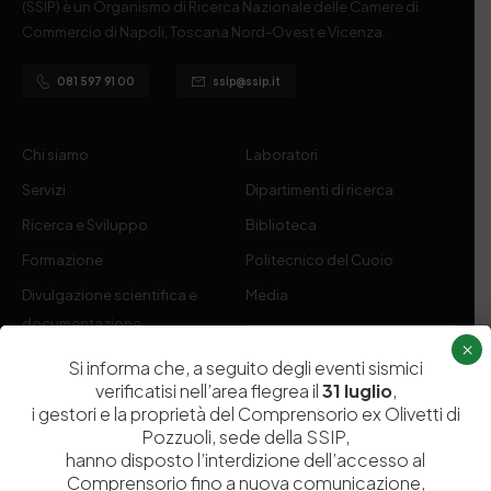
(SSIP) è un Organismo di Ricerca Nazionale delle Camere di
Commercio di Napoli, Toscana Nord-Ovest e Vicenza.
081 597 91 00
ssip@ssip.it
Chi siamo
Laboratori
Servizi
Dipartimenti di ricerca
Ricerca e Sviluppo
Biblioteca
Formazione
Politecnico del Cuoio
Divulgazione scientifica e
Media
documentazione
×
Tutela Whistleblowing
Contribuenti
Si informa che, a seguito degli eventi sismici
verificatisi nell’area flegrea il
31 luglio
,
Amministrazione Trasparente
Contatti
i gestori e la proprietà del Comprensorio ex Olivetti di
Pozzuoli, sede della SSIP,
hanno disposto l’interdizione dell’accesso al
Comprensorio fino a nuova comunicazione,