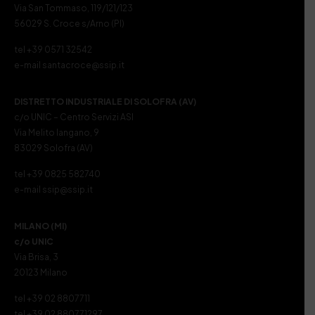
Via San Tommaso, 119/121/123
56029 S. Croce s/Arno (PI)
tel +39 0571 32542
e-mail santacroce@ssip.it
DISTRETTO INDUSTRIALE DI SOLOFRA (AV)
c/o UNIC – Centro Servizi ASI
Via Melito Iangano, 9
83029 Solofra (AV)
tel +39 0825 582740
e-mail ssip@ssip.it
MILANO (MI)
c/o UNIC
Via Brisa, 3
20123 Milano
tel +39 02 8807711
tel +39 02 880771297