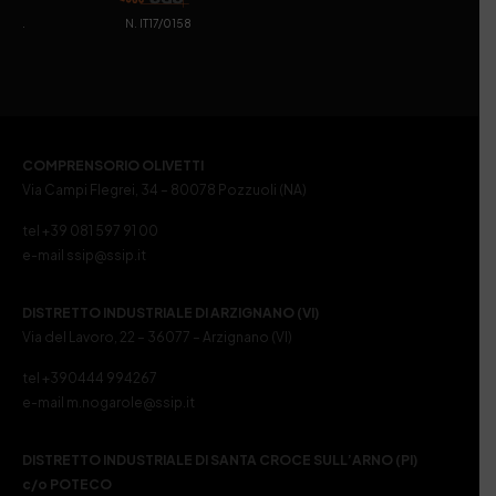
. N. IT17/0158
COMPRENSORIO OLIVETTI
Via Campi Flegrei, 34 – 80078 Pozzuoli (NA)
tel +39 081 597 91 00
e-mail ssip@ssip.it
DISTRETTO INDUSTRIALE DI ARZIGNANO (VI)
Via del Lavoro, 22 – 36077 – Arzignano (VI)
tel +390444 994267
e-mail m.nogarole@ssip.it
DISTRETTO INDUSTRIALE DI SANTA CROCE SULL’ARNO (PI)
c/o POTECO