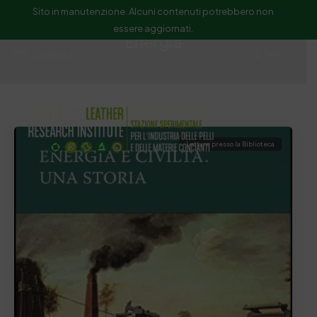
Sito in manutenzione. Alcuni contenuti potrebbero non
essere aggiornati.
Energia
ssip@ssip.it
Cerca
Letture presso la Biblioteca