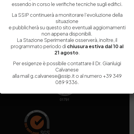
essendo in corso le verifiche tecniche sugli edifici.
Codice fiscale e Partita Iva
07936981211
Iscrizione REA
NA 920756
La SSIP continuerà a monitorare l’evoluzione della
Codice di iscrizione all’Anagrafe Nazionale delle Ricerche del
situazione
MIUR
000290_EIRI
e pubblicherà su questo sito eventuali aggiornamenti
Capitale Sociale
Euro
9.690.240,00
non appena disponibili.
La Stazione Sperimentale osserverà, inoltre, il
Pec
stazionesperimentaleindustriapelli@legalmail.it
programmato periodo di
chiusura estiva dal 10 al
Sede legale
Via Campi Flegrei, 34 – 80078 Pozzuoli (NA) – Tel. +39
21 agosto
.
081 5979100
Per esigenze è possibile contattare il Dr. Gianluigi
Calvanese
alla mail g.calvanese@ssip.it o al numero +39 349
089 9336.