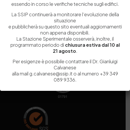
essendo in corso le verifiche tecniche sugli edifici.
Codice fiscale e Partita Iva
07936981211
Iscrizione REA
NA 920756
La SSIP continuerà a monitorare l’evoluzione della
Codice di iscrizione all’Anagrafe Nazionale delle Ricerche del
situazione
MIUR
000290_EIRI
e pubblicherà su questo sito eventuali aggiornamenti
Capitale Sociale
Euro
9.690.240,00
non appena disponibili.
La Stazione Sperimentale osserverà, inoltre, il
Pec
stazionesperimentaleindustriapelli@legalmail.it
programmato periodo di
chiusura estiva dal 10 al
Sede legale
Via Campi Flegrei, 34 – 80078 Pozzuoli (NA) – Tel. +39
21 agosto
.
081 5979100
Per esigenze è possibile contattare il Dr. Gianluigi
Calvanese
alla mail g.calvanese@ssip.it o al numero +39 349
089 9336.