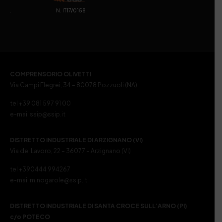
. N. IT17/0158
COMPRENSORIO OLIVETTI
Via Campi Flegrei, 34 – 80078 Pozzuoli (NA)
tel +39 081 597 91 00
e-mail ssip@ssip.it
DISTRETTO INDUSTRIALE DI ARZIGNANO (VI)
Via del Lavoro, 22 – 36077 – Arzignano (VI)
tel +390444 994267
e-mail m.nogarole@ssip.it
DISTRETTO INDUSTRIALE DI SANTA CROCE SULL’ARNO (PI)
c/o POTECO