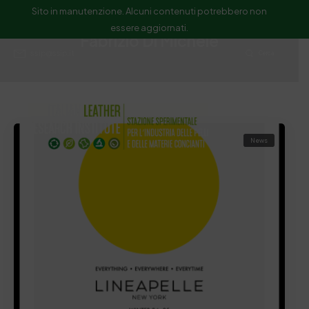
Sito in manutenzione. Alcuni contenuti potrebbero non
essere aggiornati.
Fabrizio Di Michele
ssip@ssip.it
Cerca
News