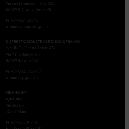
Via San Tommaso, 119/121/123
56029 S. Croce s/Arno (PI)
tel +39 0571 32542
e-mail santacroce@ssip.it
DISTRETTO INDUSTRIALE DI SOLOFRA (AV)
c/o UNIC – Centro Servizi ASI
Via Melito Iangano, 9
83029 Solofra (AV)
tel +39 0825 582740
e-mail ssip@ssip.it
MILANO (MI)
c/o UNIC
Via Brisa, 3
20123 Milano
tel +39 02 8807711
tel +39 02 880771297