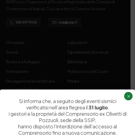
(SSIP) è un Organismo di Ricerca Nazionale delle Camere di
Commercio di Napoli, Toscana Nord-Ovest e Vicenza.
081 597 91 00
ssip@ssip.it
Chi siamo
Laboratori
Servizi
Dipartimenti di ricerca
Ricerca e Sviluppo
Biblioteca
Formazione
Politecnico del Cuoio
Divulgazione scientifica e
Media
documentazione
×
Tutela Whistleblowing
Contribuenti
Si informa che, a seguito degli eventi sismici
verificatisi nell’area flegrea il
31 luglio
,
Amministrazione Trasparente
Contatti
i gestori e la proprietà del Comprensorio ex Olivetti di
Pozzuoli, sede della SSIP,
hanno disposto l’interdizione dell’accesso al
Comprensorio fino a nuova comunicazione,