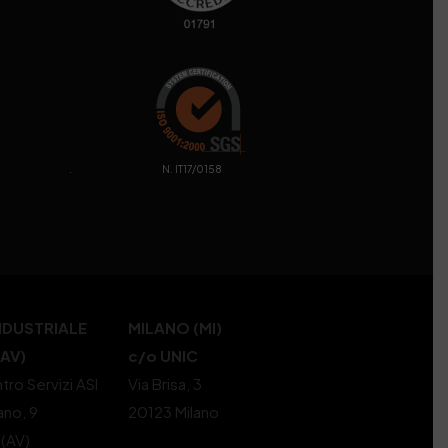
. N. IT17/0158
NDUSTRIALE
MILANO (MI)
(AV)
c/o UNIC
tro Servizi ASI
Via Brisa, 3
ano, 9
20123 Milano
 (AV)