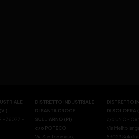
DUSTRIALE
DISTRETTO INDUSTRIALE
DISTRETTO I
VI)
DI SANTA CROCE
DI SOLOFRA 
22 – 36077 –
SULL’ARNO (PI)
c/o UNIC – Cen
c/o POTECO
Via Melito Iang
Via San Tommaso,
83029 Solofra