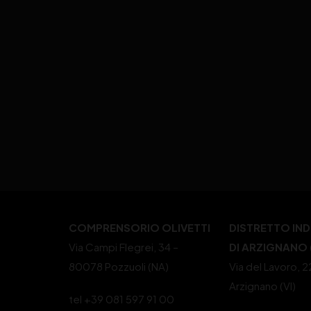
COMPRENSORIO OLIVETTI
DISTRETTO IN
Via Campi Flegrei, 34 –
DI ARZIGNANO (
80078 Pozzuoli (NA)
Via del Lavoro, 
Arzignano (VI)
tel +39 081 597 91 00