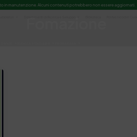
to in manutenzione. Alcuni contenuti potrebbero non essere aggiornati.
Fomazione
Laboratori
Dipartimenti di Ricerca e Sviluppo
Biblioteca
Politecnico del Cuo
Servizi
Ricerca e Sviluppo
Formazione
e scientifica e documentazione