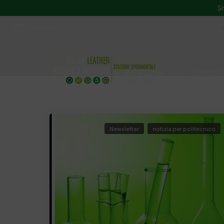
Si
ssip@ssip.it
Chi siamo
Divulgazion
Newsletter
notizia per politecnico