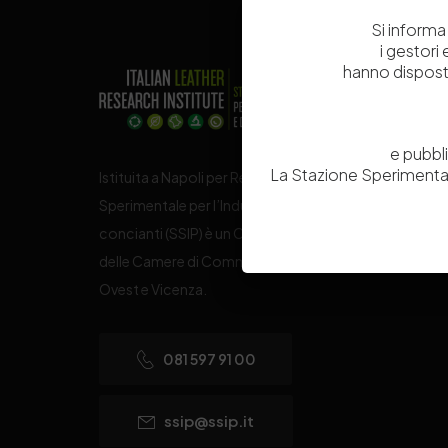
Si informa 
i gestori
hanno dispost
e pubbl
La Stazione Sperimental
Istituita a Napoli per Regio Decreto nel 1885, la Stazi
Sperimentale per l’Industria delle Pelli e delle materie
concianti (SSIP) è un Organismo di Ricerca Nazionale
delle Camere di Commercio di Napoli, Toscana Nord
Ovest e Vicenza.
081 597 91 00
ssip@ssip.it