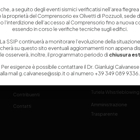
che, a seguito degli eventi sismici verificatisi nell’area flegrea 
 e la proprietà del Comprensorio ex Olivetti di Pozzuoli, sede d
o l’interdizione dell’accesso al Comprensorio fino a nuova 
Chi siamo
Laboratori
essendo in corso le verifiche tecniche sugli edifici.
Servizi
Dipartimenti di ricerca
La SSIP continuerà a monitorare l’evoluzione della situazion
icherà su questo sito eventuali aggiornamenti non appena disp
Ricerca e Sviluppo
Biblioteca
e osserverà, inoltre, il programmato periodo di
chiusura est
one
Formazione
Politecnico del Cuoio
Per esigenze è possibile contattare il Dr. Gianluigi Calvanese
alla mail g.calvanese@ssip.it o al numero +39 349 089 9336.
Divulgazione scientifica e
Media
-
documentazione
Tutela Whistleblowing
Contribuenti
Amministrazione
Contatti
Trasparente