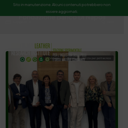
Sito in manutenzione. Alcuni contenuti potrebbero non
essere aggiornati.
Fondazione Banco Di Napoli
ssip@ssip.it
Cerca
In Evidenza
News
notizia per politecnico