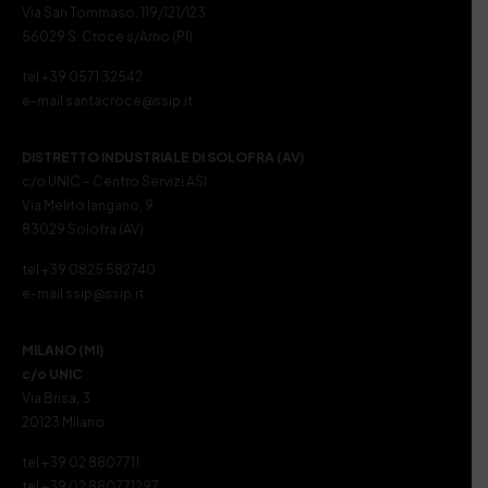
Via San Tommaso, 119/121/123
56029 S. Croce s/Arno (PI)
tel +39 0571 32542
e-mail santacroce@ssip.it
DISTRETTO INDUSTRIALE DI SOLOFRA (AV)
c/o UNIC – Centro Servizi ASI
Via Melito Iangano, 9
83029 Solofra (AV)
tel +39 0825 582740
e-mail ssip@ssip.it
MILANO (MI)
c/o UNIC
Via Brisa, 3
20123 Milano
tel +39 02 8807711
tel +39 02 880771297