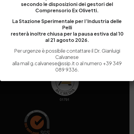
secondo le disposizioni dei gestori del
Codice fiscale e Partita Iva
07936981211
Comprensorio Ex Olivetti.
Iscrizione REA
NA 920756
Codice di iscrizione all’Anagrafe Nazionale delle Ricerche del
La Stazione Sperimentale per l’Industria delle
MIUR
000290_EIRI
Pelli
Capitale Sociale
Euro
9.690.240,00
resterà inoltre chiusa per la pausa estiva dal 10
al 21 agosto 2026.
Pec
stazionesperimentaleindustriapelli@legalmail.it
Sede legale
Via Campi Flegrei, 34 – 80078 Pozzuoli (NA) – Tel. +39
Per urgenze è possibile contattare il Dr. Gianluigi
081 5979100
Calvanese
alla mail g.calvanese@ssip.it o al numero +39 349
089 9336.