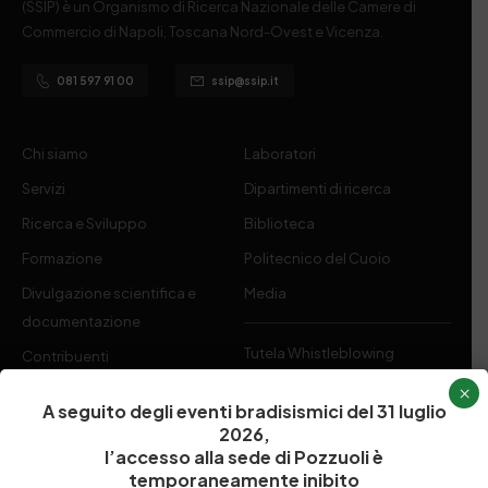
(SSIP) è un Organismo di Ricerca Nazionale delle Camere di
Commercio di Napoli, Toscana Nord-Ovest e Vicenza.
081 597 91 00
ssip@ssip.it
Chi siamo
Laboratori
Servizi
Dipartimenti di ricerca
Ricerca e Sviluppo
Biblioteca
Formazione
Politecnico del Cuoio
Divulgazione scientifica e
Media
documentazione
Tutela Whistleblowing
Contribuenti
Amministrazione Trasparente
×
Contatti
A seguito degli eventi bradisismici del 31 luglio
2026,
l’accesso alla sede di Pozzuoli è
temporaneamente inibito