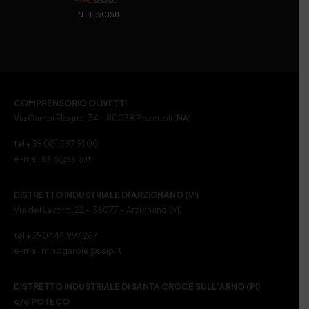
. N. IT17/0158
COMPRENSORIO OLIVETTI
Via Campi Flegrei, 34 – 80078 Pozzuoli (NA)
tel +39 081 597 91 00
e-mail ssip@ssip.it
DISTRETTO INDUSTRIALE DI ARZIGNANO (VI)
Via del Lavoro, 22 – 36077 – Arzignano (VI)
tel +390444 994267
e-mail m.nogarole@ssip.it
DISTRETTO INDUSTRIALE DI SANTA CROCE SULL’ARNO (PI)
c/o POTECO