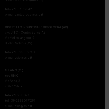
56029 S. Croce s/Arno (PI)
tel +39 0571 32542
e-mail santacroce@ssip.it
DISTRETTO INDUSTRIALE DI SOLOFRA (AV)
c/o UNIC – Centro Servizi ASI
Via Melito Iangano, 9
83029 Solofra (AV)
tel +39 0825 582740
e-mail ssip@ssip.it
MILANO (MI)
c/o UNIC
Via Brisa, 3
20123 Milano
tel +39 02 8807711
tel +39 02 880771297
e-mail ssip@ssip.it