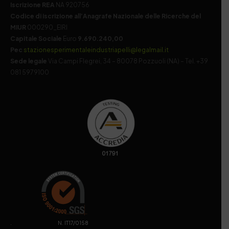
Iscrizione REA
NA 920756
Codice di iscrizione all’Anagrafe Nazionale delle Ricerche del
MIUR
000290_EIRI
Capitale Sociale
Euro
9.690.240,00
Pec
stazionesperimentaleindustriapelli@legalmail.it
Sede legale
Via Campi Flegrei, 34 – 80078 Pozzuoli (NA) – Tel. +39
081 5979100
. N. IT17/0158