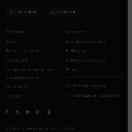
081 597 91 00
ssip@ssip.it
Chi siamo
Laboratori
Servizi
Dipartimenti di ricerca
Ricerca e Sviluppo
Biblioteca
Formazione
Politecnico del Cuoio
Divulgazione scientifica e
Media
documentazione
Tutela Whistleblowing
Contribuenti
Amministrazione Trasparente
Contatti
Codice fiscale e Partita Iva
07936981211