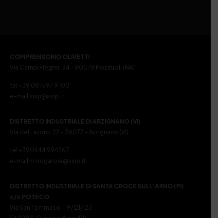
COMPRENSORIO OLIVETTI
Via Campi Flegrei, 34 – 80078 Pozzuoli (NA)
tel +39 081 597 91 00
e-mail ssip@ssip.it
DISTRETTO INDUSTRIALE DI ARZIGNANO (VI)
Via del Lavoro, 22 – 36077 – Arzignano (VI)
tel +390444 994267
e-mail m.nogarole@ssip.it
DISTRETTO INDUSTRIALE DI SANTA CROCE SULL’ARNO (PI)
c/o POTECO
Via San Tommaso, 119/121/123