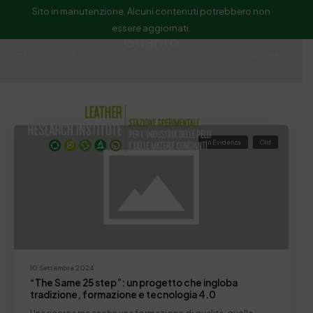
Sito in manutenzione. Alcuni contenuti potrebbero non
essere aggiornati.
Guanto
ssip@ssip.it
Cerca
In Evidenza
Old
10 Settembre 2024
“The Same 25 step”: un progetto che ingloba
tradizione, formazione e tecnologia 4.0