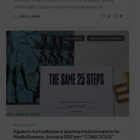
Una ricerca ma anche una formazione di qualità, quella
offerta dalla Stazione Sperimentale attraverso il…
by
Admin_dev2
0
0
In Evidenza
notizia per politecnico
26 Giugno 2024
Il guanto tra tradizione e sperimentazioni materiche:
Modia Romano, borsista SSIP per “CONSCIOUS”