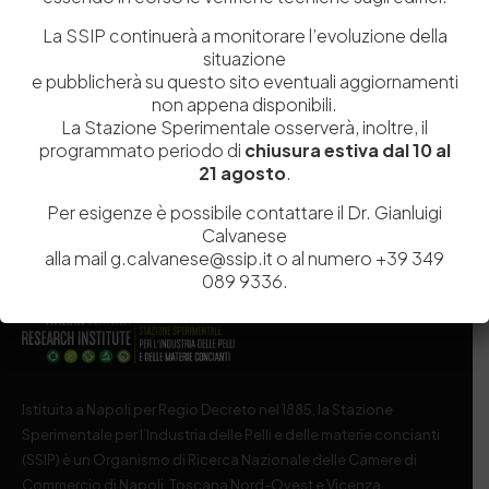
Eventi: Lectio Magistralis della SSIP sul Guanto a
La SSIP continuerà a monitorare l’evoluzione della
Napoli
situazione
Il guanto fa da sempre parte della nostra storia, delle
e pubblicherà su questo sito eventuali aggiornamenti
nostre tradizioni. Dalla mitologia, che…
non appena disponibili.
La Stazione Sperimentale osserverà, inoltre, il
by
Admin_dev2
0
0
programmato periodo di
chiusura estiva dal 10 al
21 agosto
.
Per esigenze è possibile contattare il Dr. Gianluigi
Calvanese
alla mail g.calvanese@ssip.it o al numero +39 349
089 9336.
Istituita a Napoli per Regio Decreto nel 1885, la Stazione
Sperimentale per l’Industria delle Pelli e delle materie concianti
(SSIP) è un Organismo di Ricerca Nazionale delle Camere di
Commercio di Napoli, Toscana Nord-Ovest e Vicenza.