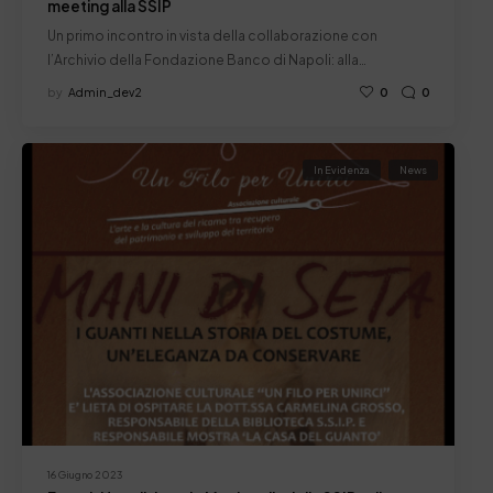
meeting alla SSIP
Un primo incontro in vista della collaborazione con
l’Archivio della Fondazione Banco di Napoli: alla…
by
Admin_dev2
0
0
In Evidenza
News
16 Giugno 2023