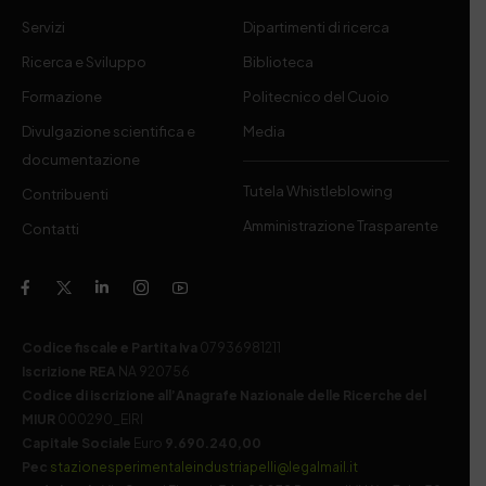
Servizi
Dipartimenti di ricerca
Ricerca e Sviluppo
Biblioteca
Formazione
Politecnico del Cuoio
Divulgazione scientifica e
Media
documentazione
Tutela Whistleblowing
Contribuenti
Amministrazione Trasparente
Contatti
Codice fiscale e Partita Iva
07936981211
Iscrizione REA
NA 920756
Codice di iscrizione all’Anagrafe Nazionale delle Ricerche del
MIUR
000290_EIRI
Capitale Sociale
Euro
9.690.240,00
Pec
stazionesperimentaleindustriapelli@legalmail.it