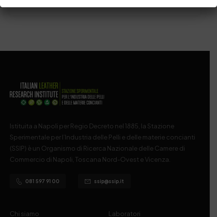
by
Admin_dev2
0
0
Istituita a Napoli per Regio Decreto nel 1885, la Stazione
Sperimentale per l’Industria delle Pelli e delle materie concianti
(SSIP) è un Organismo di Ricerca Nazionale delle Camere di
Commercio di Napoli, Toscana Nord-Ovest e Vicenza.
081 597 91 00
ssip@ssip.it
Chi siamo
Laboratori