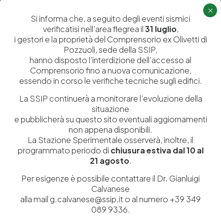
×
Si informa che, a seguito degli eventi sismici
verificatisi nell’area flegrea il
31 luglio
,
In Evidenza
Letture presso la Biblioteca
Newsletter
i gestori e la proprietà del Comprensorio ex Olivetti di
Pozzuoli, sede della SSIP,
hanno disposto l’interdizione dell’accesso al
Comprensorio fino a nuova comunicazione,
essendo in corso le verifiche tecniche sugli edifici.
La SSIP continuerà a monitorare l’evoluzione della
situazione
e pubblicherà su questo sito eventuali aggiornamenti
non appena disponibili.
La Stazione Sperimentale osserverà, inoltre, il
programmato periodo di
chiusura estiva dal 10 al
21 agosto
.
23 Novembre 2021
Ecco come la Campania sarà sempre più
Per esigenze è possibile contattare il Dr. Gianluigi
protagonista
Calvanese
Ecco come la Campania sarà sempre più protagonista
alla mail g.calvanese@ssip.it o al numero +39 349
Pubblicato su CPMC 2/2021 – Le…
089 9336.