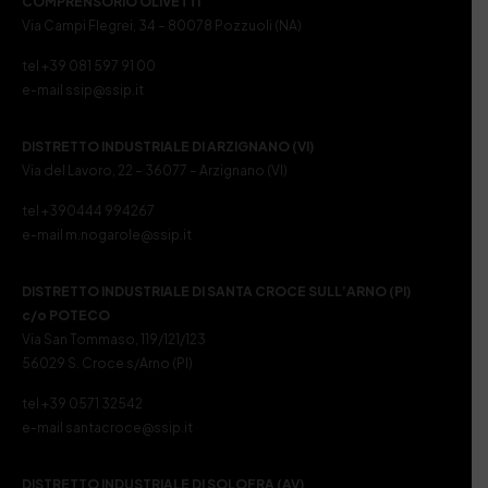
COMPRENSORIO OLIVETTI
Via Campi Flegrei, 34 – 80078 Pozzuoli (NA)
tel +39 081 597 91 00
e-mail ssip@ssip.it
DISTRETTO INDUSTRIALE DI ARZIGNANO (VI)
Via del Lavoro, 22 – 36077 – Arzignano (VI)
tel +390444 994267
e-mail m.nogarole@ssip.it
DISTRETTO INDUSTRIALE DI SANTA CROCE SULL’ARNO (PI)
c/o POTECO
Via San Tommaso, 119/121/123
56029 S. Croce s/Arno (PI)
tel +39 0571 32542
e-mail santacroce@ssip.it
DISTRETTO INDUSTRIALE DI SOLOFRA (AV)