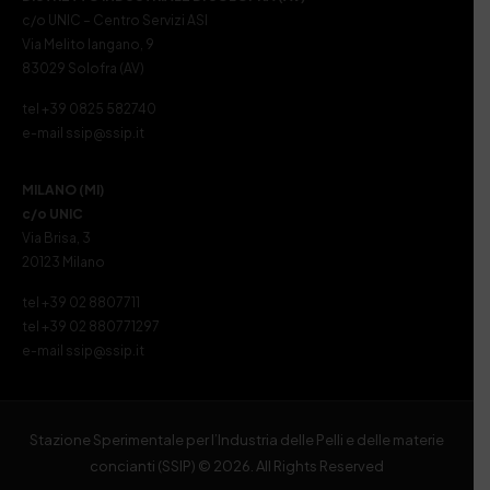
c/o UNIC – Centro Servizi ASI
Via Melito Iangano, 9
83029 Solofra (AV)
tel +39 0825 582740
e-mail ssip@ssip.it
MILANO (MI)
c/o UNIC
Via Brisa, 3
20123 Milano
tel +39 02 8807711
tel +39 02 880771297
e-mail ssip@ssip.it
Stazione Sperimentale per l’Industria delle Pelli e delle materie
concianti (SSIP) © 2026. All Rights Reserved