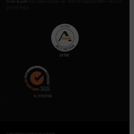
Sede legale
Via Campi Flegrei, 34 – 80078 Pozzuoli (NA) – Tel. +39
081 5979100
. N. IT17/0158