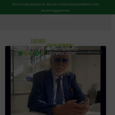
Sito in manutenzione. Alcuni contenuti potrebbero non
essere aggiornati.
Intervista
ssip@ssip.it
Cerca
In Evidenza
Letture presso la Biblioteca