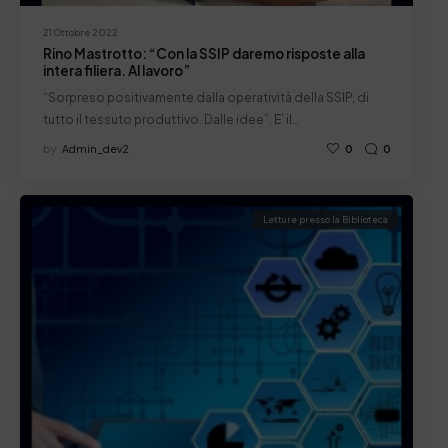
21 Ottobre 2022
Rino Mastrotto: “Con la SSIP daremo risposte alla
intera filiera. Al lavoro”
“Sorpreso positivamente dalla operatività della SSIP, di
tutto il tessuto produttivo. Dalle idee”. E’ il…
by
Admin_dev2
0
0
Letture presso la Biblioteca