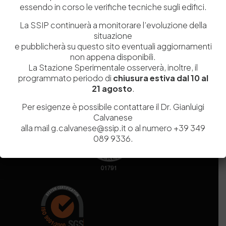
essendo in corso le verifiche tecniche sugli edifici.
Codice fiscale e Partita Iva
07936981211
Iscrizione REA
NA 920756
La SSIP continuerà a monitorare l’evoluzione della
Codice di iscrizione all’Anagrafe Nazionale delle Ricerche del
situazione
MIUR
000290_EIRI
e pubblicherà su questo sito eventuali aggiornamenti
Capitale Sociale
Euro
9.690.240,00
non appena disponibili.
La Stazione Sperimentale osserverà, inoltre, il
Pec
stazionesperimentaleindustriapelli@legalmail.it
programmato periodo di
chiusura estiva dal 10 al
Sede legale
Via Campi Flegrei, 34 – 80078 Pozzuoli (NA) – Tel. +39
21 agosto
.
081 5979100
Per esigenze è possibile contattare il Dr. Gianluigi
Calvanese
alla mail g.calvanese@ssip.it o al numero +39 349
089 9336.