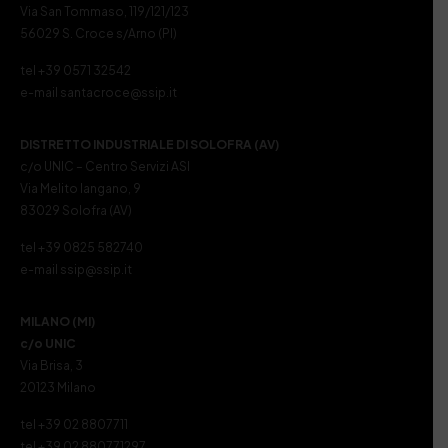
Via San Tommaso, 119/121/123
56029 S. Croce s/Arno (PI)
tel +39 0571 32542
e-mail santacroce@ssip.it
DISTRETTO INDUSTRIALE DI SOLOFRA (AV)
c/o UNIC – Centro Servizi ASI
Via Melito Iangano, 9
83029 Solofra (AV)
tel +39 0825 582740
e-mail ssip@ssip.it
MILANO (MI)
c/o UNIC
Via Brisa, 3
20123 Milano
tel +39 02 8807711
tel +39 02 880771297