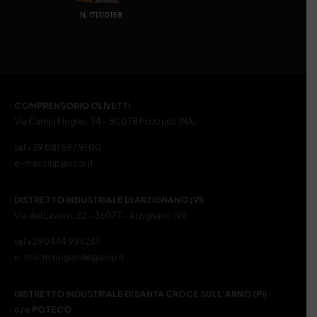
. N. IT17/0158
COMPRENSORIO OLIVETTI
Via Campi Flegrei, 34 – 80078 Pozzuoli (NA)
tel +39 081 597 91 00
e-mail ssip@ssip.it
DISTRETTO INDUSTRIALE DI ARZIGNANO (VI)
Via del Lavoro, 22 – 36077 – Arzignano (VI)
tel +390444 994267
e-mail m.nogarole@ssip.it
DISTRETTO INDUSTRIALE DI SANTA CROCE SULL’ARNO (PI)
c/o POTECO