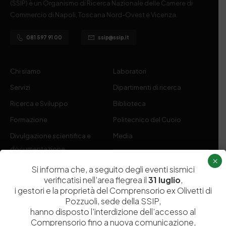
(SSIP) è un Organismo di Ricerca Nazionale delle Camere di
Commercio di Napoli, Toscana Nord-Ovest e Vicenza.
081 597 91 00
ssip@ssip.it
Chi siamo
Laboratori
Servizi
Dipartimenti di ricerca
Ricerca e Sviluppo
Biblioteca
Formazione
Politecnico del Cuoio
Divulgazione scientifica e
Media
documentazione
×
Tutela Whistleblowing
Contribuenti
Si informa che, a seguito degli eventi sismici
verificatisi nell’area flegrea il
31 luglio
,
Amministrazione Trasparente
Contatti
i gestori e la proprietà del Comprensorio ex Olivetti di
Pozzuoli, sede della SSIP,
hanno disposto l’interdizione dell’accesso al
Comprensorio fino a nuova comunicazione,