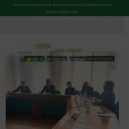
Sito in manutenzione. Alcuni contenuti potrebbero non
essere aggiornati.
Laboratorio Arzignano
ssip@ssip.it
Cerca
In Evidenza
Newsletter
notizia per Laboratori e servizi