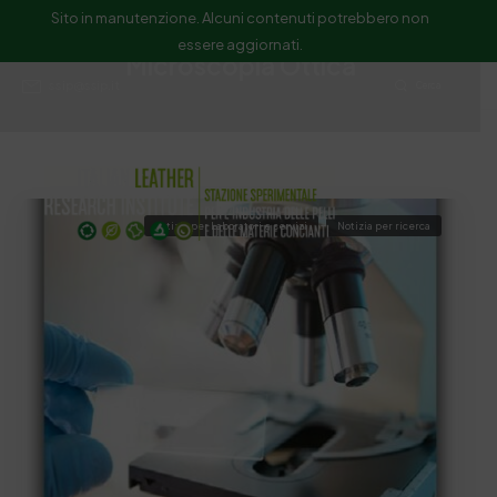
Sito in manutenzione. Alcuni contenuti potrebbero non
essere aggiornati.
Microscopia Ottica
ssip@ssip.it
Cerca
notizia per Laboratori e servizi
Notizia per ricerca