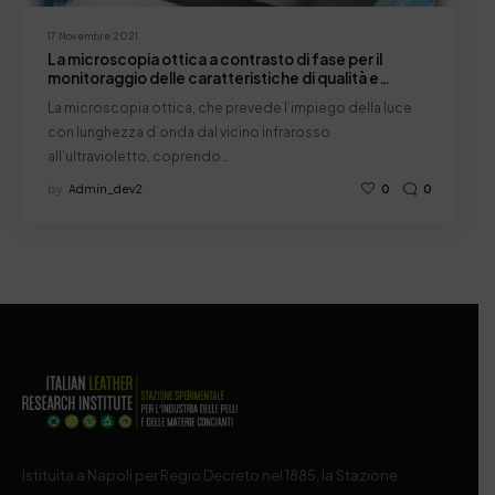
17 Novembre 2021
La microscopia ottica a contrasto di fase per il
monitoraggio delle caratteristiche di qualità e
autenticità dei cuoi
La microscopia ottica, che prevede l’impiego della luce
con lunghezza d’onda dal vicino infrarosso
all’ultravioletto, coprendo…
by
Admin_dev2
0
0
Istituita a Napoli per Regio Decreto nel 1885, la Stazione