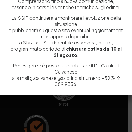
Comprensorio fino a nuova comunicazione,
essendo in corso le verifiche tecniche sugli edifici.
Codice fiscale e Partita Iva
07936981211
La SSIP continuerà a monitorare l’evoluzione della
Iscrizione REA
NA 920756
situazione
Codice di iscrizione all’Anagrafe Nazionale delle Ricerche del
e pubblicherà su questo sito eventuali aggiornamenti
MIUR
000290_EIRI
non appena disponibili.
Capitale Sociale
Euro
9.690.240,00
La Stazione Sperimentale osserverà, inoltre, il
Pec
stazionesperimentaleindustriapelli@legalmail.it
programmato periodo di
chiusura estiva dal 10 al
Sede legale
Via Campi Flegrei, 34 – 80078 Pozzuoli (NA) – Tel. +39
21 agosto
.
081 5979100
Per esigenze è possibile contattare il Dr. Gianluigi
Calvanese
alla mail g.calvanese@ssip.it o al numero +39 349
089 9336.