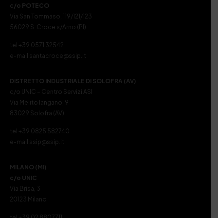
c/o POTECO
Via San Tommaso, 119/121/123
56029 S. Croce s/Arno (PI)
tel +39 0571 32542
e-mail santacroce@ssip.it
DISTRETTO INDUSTRIALE DI SOLOFRA (AV)
c/o UNIC – Centro Servizi ASI
Via Melito Iangano, 9
83029 Solofra (AV)
tel +39 0825 582740
e-mail ssip@ssip.it
MILANO (MI)
c/o UNIC
Via Brisa, 3
20123 Milano
tel +39 02 8807711