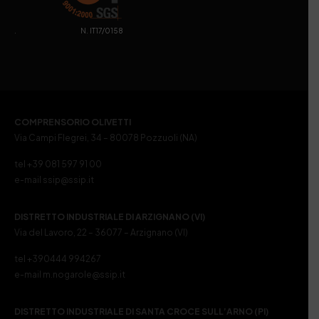
. N. IT17/0158
COMPRENSORIO OLIVETTI
Via Campi Flegrei, 34 – 80078 Pozzuoli (NA)
tel +39 081 597 91 00
e-mail ssip@ssip.it
DISTRETTO INDUSTRIALE DI ARZIGNANO (VI)
Via del Lavoro, 22 – 36077 – Arzignano (VI)
tel +390444 994267
e-mail m.nogarole@ssip.it
DISTRETTO INDUSTRIALE DI SANTA CROCE SULL’ARNO (PI)