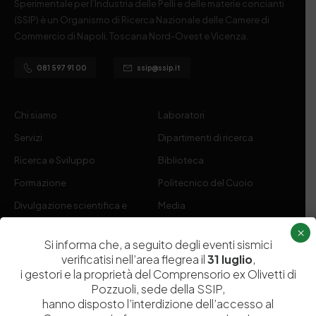
Sperimentale per l’Industria delle Pelli e delle materie concianti
(SSIP) è un Organismo di Ricerca Nazionale delle Camere di
Commercio di Napoli, Toscana Nord-Ovest e Vicenza.
081 597 91 00
ssip@ssip.it
Chi siamo
Laboratori
Servizi
Dipartimenti di ricerca
Ricerca e Sviluppo
Biblioteca
Formazione
Politecnico del Cuoio
Divulgazione scientifica e
Media
documentazione
×
Si informa che, a seguito degli eventi sismici
Tutela Whistleblowing
Contribuenti
verificatisi nell’area flegrea il
31 luglio
,
Amministrazione Trasparente
Contatti
i gestori e la proprietà del Comprensorio ex Olivetti di
Pozzuoli, sede della SSIP,
hanno disposto l’interdizione dell’accesso al