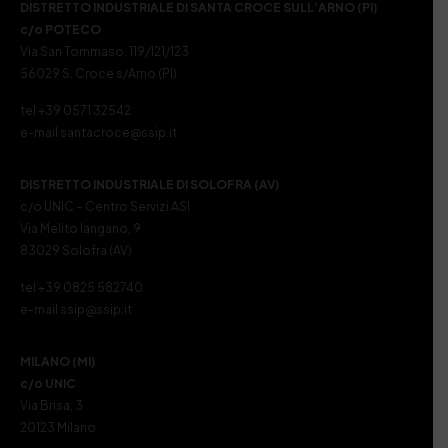
DISTRETTO INDUSTRIALE DI SANTA CROCE SULL’ARNO (PI)
c/o POTECO
Via San Tommaso, 119/121/123
56029 S. Croce s/Arno (PI)
tel +39 0571 32542
e-mail santacroce@ssip.it
DISTRETTO INDUSTRIALE DI SOLOFRA (AV)
c/o UNIC – Centro Servizi ASI
Via Melito Iangano, 9
83029 Solofra (AV)
tel +39 0825 582740
e-mail ssip@ssip.it
MILANO (MI)
c/o UNIC
Via Brisa, 3
20123 Milano