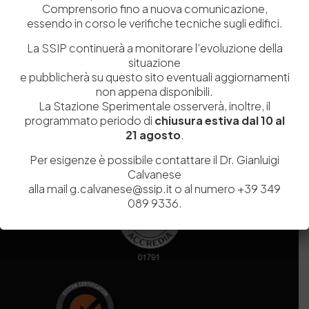
Comprensorio fino a nuova comunicazione,
essendo in corso le verifiche tecniche sugli edifici.
Codice fiscale e Partita Iva
07936981211
La SSIP continuerà a monitorare l’evoluzione della
Iscrizione REA
NA 920756
situazione
Codice di iscrizione all’Anagrafe Nazionale delle Ricerche del
e pubblicherà su questo sito eventuali aggiornamenti
MIUR
000290_EIRI
non appena disponibili.
Capitale Sociale
Euro
9.690.240,00
La Stazione Sperimentale osserverà, inoltre, il
Pec
stazionesperimentaleindustriapelli@legalmail.it
programmato periodo di
chiusura estiva dal 10 al
21 agosto
.
Sede legale
Via Campi Flegrei, 34 – 80078 Pozzuoli (NA) – Tel. +39
081 5979100
Per esigenze è possibile contattare il Dr. Gianluigi
Calvanese
alla mail g.calvanese@ssip.it o al numero +39 349
089 9336.