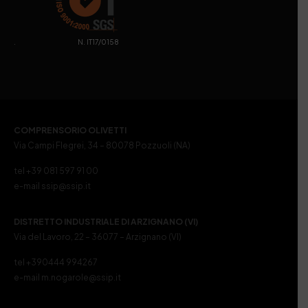
. N. IT17/0158
COMPRENSORIO OLIVETTI
Via Campi Flegrei, 34 – 80078 Pozzuoli (NA)
tel +39 081 597 91 00
e-mail ssip@ssip.it
DISTRETTO INDUSTRIALE DI ARZIGNANO (VI)
Via del Lavoro, 22 – 36077 – Arzignano (VI)
tel +390444 994267
e-mail m.nogarole@ssip.it