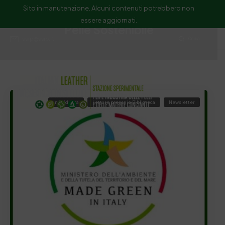
Sito in manutenzione. Alcuni contenuti potrebbero non
essere aggiornati.
Pelle Sostenibile
ssip@ssip.it
Cerca
In Evidenza
Letture presso la Biblioteca
Newsletter