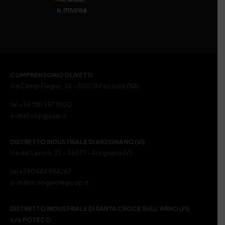
. N. IT17/0158
COMPRENSORIO OLIVETTI
Via Campi Flegrei, 34 – 80078 Pozzuoli (NA)
tel +39 081 597 91 00
e-mail ssip@ssip.it
DISTRETTO INDUSTRIALE DI ARZIGNANO (VI)
Via del Lavoro, 22 – 36077 – Arzignano (VI)
tel +390444 994267
e-mail m.nogarole@ssip.it
DISTRETTO INDUSTRIALE DI SANTA CROCE SULL’ARNO (PI)
c/o POTECO