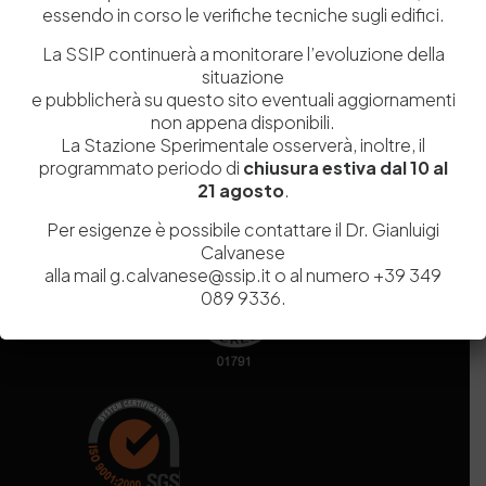
essendo in corso le verifiche tecniche sugli edifici.
Codice fiscale e Partita Iva
07936981211
Iscrizione REA
NA 920756
La SSIP continuerà a monitorare l’evoluzione della
Codice di iscrizione all’Anagrafe Nazionale delle Ricerche del
situazione
MIUR
000290_EIRI
e pubblicherà su questo sito eventuali aggiornamenti
Capitale Sociale
Euro
9.690.240,00
non appena disponibili.
La Stazione Sperimentale osserverà, inoltre, il
Pec
stazionesperimentaleindustriapelli@legalmail.it
programmato periodo di
chiusura estiva dal 10 al
Sede legale
Via Campi Flegrei, 34 – 80078 Pozzuoli (NA) – Tel. +39
21 agosto
.
081 5979100
Per esigenze è possibile contattare il Dr. Gianluigi
Calvanese
alla mail g.calvanese@ssip.it o al numero +39 349
089 9336.