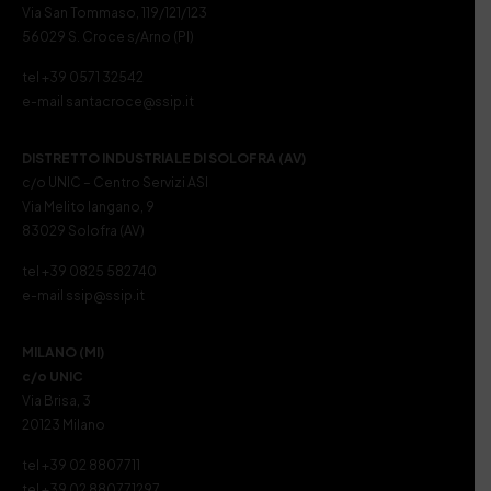
Via San Tommaso, 119/121/123
56029 S. Croce s/Arno (PI)
tel +39 0571 32542
e-mail santacroce@ssip.it
DISTRETTO INDUSTRIALE DI SOLOFRA (AV)
c/o UNIC – Centro Servizi ASI
Via Melito Iangano, 9
83029 Solofra (AV)
tel +39 0825 582740
e-mail ssip@ssip.it
MILANO (MI)
c/o UNIC
Via Brisa, 3
20123 Milano
tel +39 02 8807711
tel +39 02 880771297