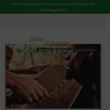
Sito in manutenzione. Alcuni contenuti potrebbero non
essere aggiornati.
Politecnico Calzaturiero
ssip@ssip.it
Cerca
In Evidenza
News
notizia per politecnico