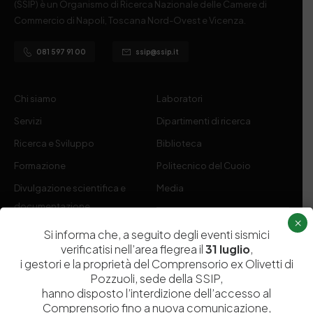
(SSIP) è un Organismo di Ricerca Nazionale delle Camere di
Commercio di Napoli, Toscana Nord-Ovest e Vicenza.
081 597 91 00
ssip@ssip.it
Chi siamo
Laboratori
Servizi
Dipartimenti di ricerca
Ricerca e Sviluppo
Biblioteca
Formazione
Politecnico del Cuoio
Divulgazione scientifica e
Media
documentazione
×
Tutela Whistleblowing
Contribuenti
Si informa che, a seguito degli eventi sismici
verificatisi nell’area flegrea il
31 luglio
,
Amministrazione Trasparente
Contatti
i gestori e la proprietà del Comprensorio ex Olivetti di
Pozzuoli, sede della SSIP,
hanno disposto l’interdizione dell’accesso al
Comprensorio fino a nuova comunicazione,