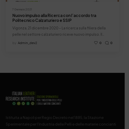
7 Gennaio 2021
Nuovo impulso alla Ricerca con l’accordo tra
Politecnico Calzaturiero e SSIP
Vigonza, 21 dicembre 2020 – La ricerca sulla filiera della
pelle nel settore calzaturiero riceve nuovo impulso. Il…
by
Admin_dev2
0
0
Istituita a Napoli per Regio Decreto nel 1885, la Stazione
Sperimentale per l’Industria delle Pelli e delle materie concianti