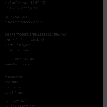
Via San Tommaso, 119/121/123
56029 S. Croce s/Arno (PI)
tel +39 0571 32542
e-mail santacroce@ssip.it
DISTRETTO INDUSTRIALE DI SOLOFRA (AV)
c/o UNIC – Centro Servizi ASI
Via Melito Iangano, 9
83029 Solofra (AV)
tel +39 0825 582740
e-mail ssip@ssip.it
MILANO (MI)
c/o UNIC
Via Brisa, 3
20123 Milano
tel +39 02 8807711
tel +39 02 880771297