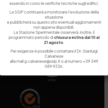
essendo in corso le verifiche tecniche sugli edifici.
Codice fiscale e Partita Iva
07936981211
Iscrizione REA
NA 920756
La SSIP continuerà a monitorare l’evoluzione della
Codice di iscrizione all’Anagrafe Nazionale delle Ricerche del
situazione
MIUR
000290_EIRI
e pubblicherà su questo sito eventuali aggiornamenti
Capitale Sociale
Euro
9.690.240,00
non appena disponibili.
La Stazione Sperimentale osserverà, inoltre, il
Pec
stazionesperimentaleindustriapelli@legalmail.it
programmato periodo di
chiusura estiva dal 10 al
Sede legale
Via Campi Flegrei, 34 – 80078 Pozzuoli (NA) – Tel. +39
21 agosto
.
081 5979100
Per esigenze è possibile contattare il Dr. Gianluigi
Calvanese
alla mail g.calvanese@ssip.it o al numero +39 349
089 9336.