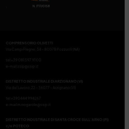
. N. IT17/0158
COMPRENSORIO OLIVETTI
Via Campi Flegrei, 34 – 80078 Pozzuoli (NA)
tel +39 081 597 91 00
e-mail ssip@ssip.it
DISTRETTO INDUSTRIALE DI ARZIGNANO (VI)
Via del Lavoro, 22 – 36077 – Arzignano (VI)
tel +390444 994267
e-mail m.nogarole@ssip.it
DISTRETTO INDUSTRIALE DI SANTA CROCE SULL’ARNO (PI)
c/o POTECO