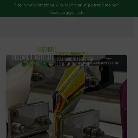
Sito in manutenzione. Alcuni contenuti potrebbero non
essere aggiornati.
Prova
ssip@ssip.it
Cerca
notizia per Laboratori e servizi