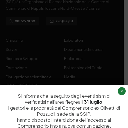
(SSIP) è un Organismo di Ricerca Nazionale delle Camere di
Commercio di Napoli, Toscana Nord-Ovest e Vicenza.
081 597 91 00
ssip@ssip.it
Chi siamo
Laboratori
Servizi
Dipartimenti di ricerca
Ricerca e Sviluppo
Biblioteca
Formazione
Politecnico del Cuoio
Divulgazione scientifica e
Media
documentazione
×
Tutela Whistleblowing
Contribuenti
Si informa che, a seguito degli eventi sismici
verificatisi nell’area flegrea il
31 luglio
,
Amministrazione Trasparente
Contatti
i gestori e la proprietà del Comprensorio ex Olivetti di
Pozzuoli, sede della SSIP,
hanno disposto l’interdizione dell’accesso al
Comprensorio fino a nuova comunicazione,