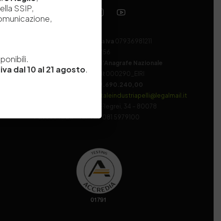
ella SSIP,
comunicazione,
Codice fiscale e Partita Iva
07936981211
e
Iscrizione REA
NA 920756
onibili.
Codice di iscrizione all’Anagrafe Nazionale
iva dal 10 al 21 agosto
.
delle Ricerche del MIUR
000290_EIRI
Capitale Sociale
Euro
9.690.240,00
Pec
stazionesperimentaleindustriapelli@legalmail.it
Sede legale
Via Campi Flegrei, 34 – 80078
Pozzuoli (NA) – Tel. +39 081 5979100