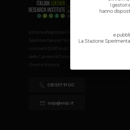
i gestori
hanno dispost
Istituita a Napoli per Regio Decreto nel 1885, la Stazi
e pubbl
Sperimentale per l’Industria delle Pelli e delle materie
La Stazione Sperimental
concianti (SSIP) è un Organismo di Ricerca Nazionale
delle Camere di Commercio di Napoli, Toscana Nord
Ovest e Vicenza.
081 597 91 00
ssip@ssip.it