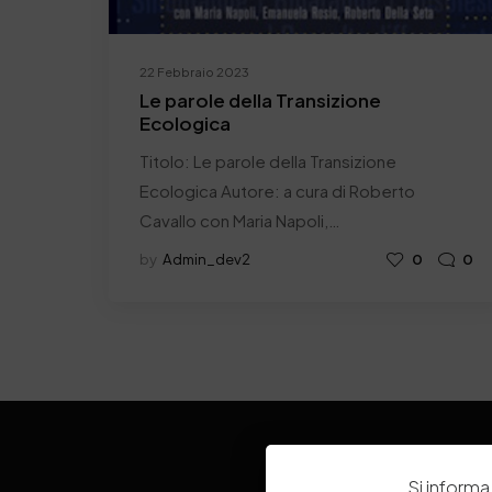
22 Febbraio 2023
Le parole della Transizione
Ecologica
Titolo: Le parole della Transizione
Ecologica Autore: a cura di Roberto
Cavallo con Maria Napoli,…
by
Admin_dev2
0
0
Si informa 