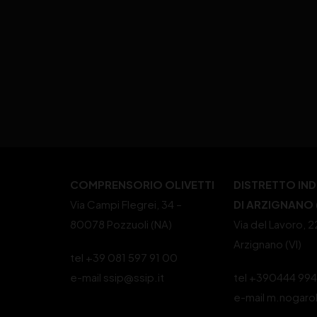
COMPRENSORIO OLIVETTI
DISTRETTO IN
Via Campi Flegrei, 34 –
DI ARZIGNANO (
80078 Pozzuoli (NA)
Via del Lavoro, 
Arzignano (VI)
tel +39 081 597 91 00
e-mail ssip@ssip.it
tel +390444 99
e-mail m.nogaro