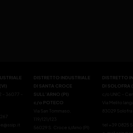
DUSTRIALE
DISTRETTO INDUSTRIALE
DISTRETTO I
VI)
DI SANTA CROCE
DI SOLOFRA 
22 – 36077 –
SULL’ARNO (PI)
c/o UNIC – Cen
c/o POTECO
Via Melito Iang
Via San Tommaso,
83029 Solofra
4267
119/121/123
le@ssip.it
tel +39 0825 
56029 S. Croce s/Arno (PI)
e-mail ssip@ss