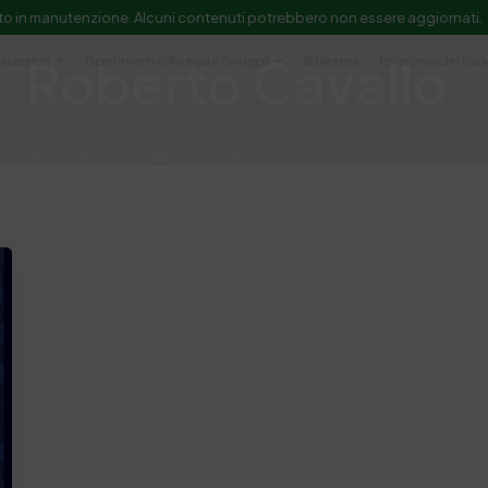
to in manutenzione. Alcuni contenuti potrebbero non essere aggiornati.
Roberto Cavallo
Laboratori
Dipartimenti di Ricerca e Sviluppo
Biblioteca
Politecnico del Cuo
Servizi
Ricerca e Sviluppo
Formazione
e scientifica e documentazione