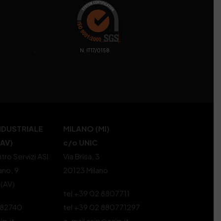
. N. IT17/0158
NDUSTRIALE
MILANO (MI)
(AV)
c/o UNIC
tro Servizi ASI
Via Brisa, 3
ano, 9
20123 Milano
 (AV)
tel +39 02 8807711
582740
tel +39 02 880771297
ip.it
e-mail ssip@ssip.it