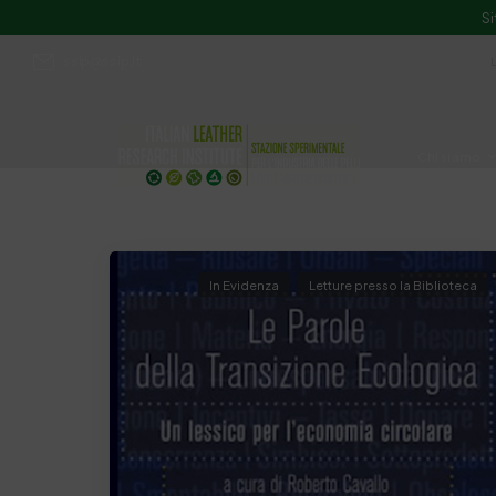
Si
ssip@ssip.it
Chi siamo
Divulgazion
In Evidenza
Letture presso la Biblioteca