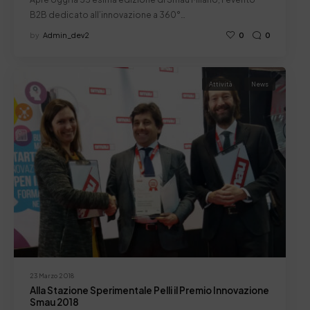
B2B dedicato all’innovazione a 360°…
by
Admin_dev2
0
0
Attività
News
23 Marzo 2018
Alla Stazione Sperimentale Pelli il Premio Innovazione
Smau 2018