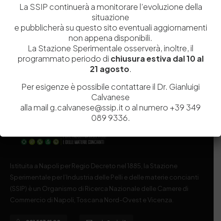
La SSIP continuerà a monitorare l’evoluzione della
PADOVA, 16 Marzo 2018 - La Stazione Sperimentale per
situazione
l’Industria delle Pelli, Organismo Nazionale di…
e pubblicherà su questo sito eventuali aggiornamenti
non appena disponibili.
by
Admin_dev2
0
0
La Stazione Sperimentale osserverà, inoltre, il
programmato periodo di
chiusura estiva dal 10 al
21 agosto
.
Per esigenze è possibile contattare il Dr. Gianluigi
Calvanese
alla mail g.calvanese@ssip.it o al numero +39 349
089 9336.
Istituita a Napoli per Regio Decreto nel 1885, la Stazione
Sperimentale per l’Industria delle Pelli e delle materie concianti
(SSIP) è un Organismo di Ricerca Nazionale delle Camere di
Commercio di Napoli, Toscana Nord-Ovest e Vicenza.