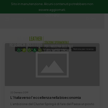
Sito in manutenzione. Alcuni contenuti potrebbero non
essere aggiornati.
Smau
ssip@ssip.it
Cerca
Focus
News
notizia per politecnico
Notizia per ricerca
22 Gennaio 2019
L’Italia verso l’eccellenza nella bioeconomia
L’ambizione del Cluster Spring è di fare del Paese un posto