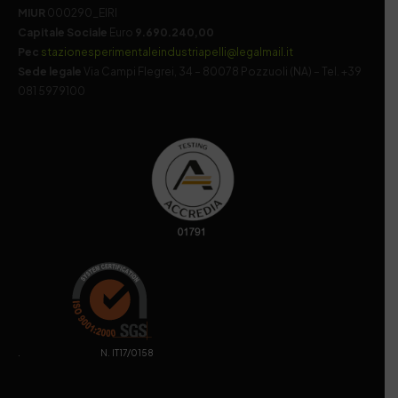
MIUR
000290_EIRI
Capitale Sociale
Euro
9.690.240,00
Pec
stazionesperimentaleindustriapelli@legalmail.it
Sede legale
Via Campi Flegrei, 34 – 80078 Pozzuoli (NA) – Tel. +39
081 5979100
. N. IT17/0158