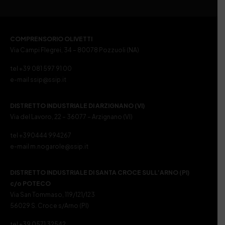
COMPRENSORIO OLIVETTI
Via Campi Flegrei, 34 – 80078 Pozzuoli (NA)
tel +39 081 597 91 00
e-mail ssip@ssip.it
DISTRETTO INDUSTRIALE DI ARZIGNANO (VI)
Via del Lavoro, 22 – 36077 – Arzignano (VI)
tel +390444 994267
e-mail m.nogarole@ssip.it
DISTRETTO INDUSTRIALE DI SANTA CROCE SULL’ARNO (PI)
c/o POTECO
Via San Tommaso, 119/121/123
56029 S. Croce s/Arno (PI)
tel +39 0571 32542