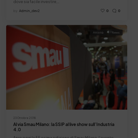
dove sia facile investire,…
by
Admin_dev2
0
0
Attività
News
23 Ottobre 2018
Al via Smau Milano: la SSIP al live show sull’Industria
4.0
Apre oggi la 55 esima edizione di Smau Milano, l’evento