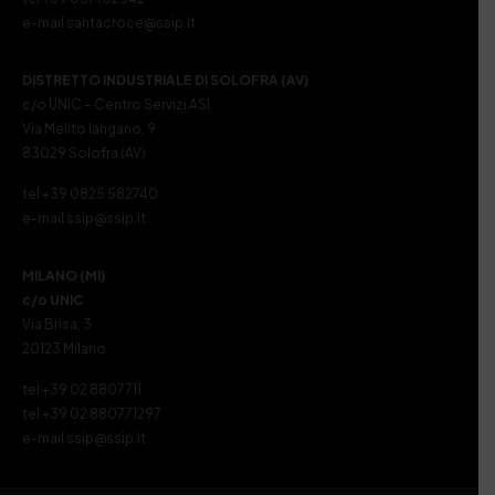
e-mail santacroce@ssip.it
DISTRETTO INDUSTRIALE DI SOLOFRA (AV)
c/o UNIC – Centro Servizi ASI
Via Melito Iangano, 9
83029 Solofra (AV)
tel +39 0825 582740
e-mail ssip@ssip.it
MILANO (MI)
c/o UNIC
Via Brisa, 3
20123 Milano
tel +39 02 8807711
tel +39 02 880771297
e-mail ssip@ssip.it