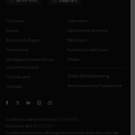
081 597 91 00
ssip@ssip.it
Chi siamo
Laboratori
Servizi
Dipartimenti di ricerca
Ricerca e Sviluppo
Biblioteca
Formazione
Politecnico del Cuoio
Divulgazione scientifica e
Media
documentazione
Tutela Whistleblowing
Contribuenti
Amministrazione Trasparente
Contatti
Codice fiscale e Partita Iva
07936981211
Iscrizione REA
NA 920756
Codice di iscrizione all’Anagrafe Nazionale delle Ricerche del