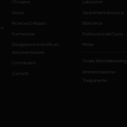
Chi siamo
Laboratori
Servizi
Dipartimenti di ricerca
Ricerca e Sviluppo
Biblioteca
one
Formazione
Politecnico del Cuoio
Divulgazione scientifica e
Media
-
documentazione
Tutela Whistleblowing
Contribuenti
Amministrazione
Contatti
Trasparente