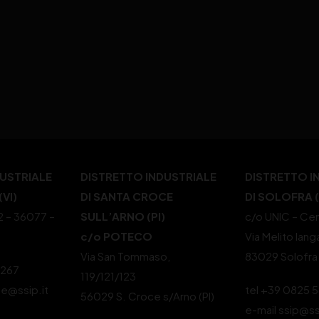
DUSTRIALE
DISTRETTO INDUSTRIALE
DISTRETTO I
VI)
DI SANTA CROCE
DI SOLOFRA 
22 – 36077 –
SULL’ARNO (PI)
c/o UNIC – Cen
c/o POTECO
Via Melito Iang
Via San Tommaso,
83029 Solofra
4267
119/121/123
le@ssip.it
tel +39 0825 
56029 S. Croce s/Arno (PI)
e-mail ssip@ss