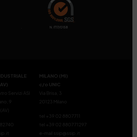
. N. IT17/0158
NDUSTRIALE
MILANO (MI)
(AV)
c/o UNIC
tro Servizi ASI
Via Brisa, 3
ano, 9
20123 Milano
 (AV)
tel +39 02 8807711
582740
tel +39 02 880771297
ip.it
e-mail ssip@ssip.it