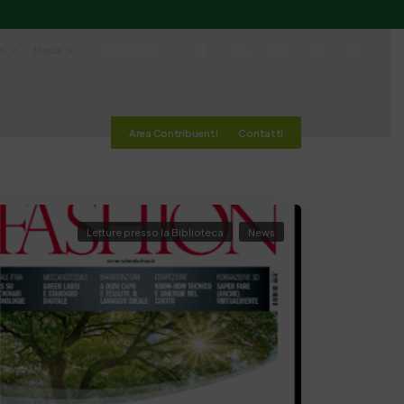
io
Media
Cerca
Area Contribuenti
Contatti
Letture presso la Biblioteca
News