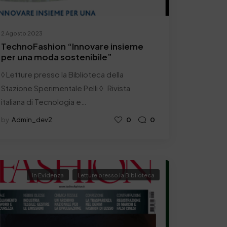
2 Agosto 2023
TechnoFashion “Innovare insieme
per una moda sostenibile”
◊ Letture presso la Biblioteca della
Stazione Sperimentale Pelli ◊ Rivista
italiana di Tecnologia e…
by
Admin_dev2
0
0
In Evidenza
Letture presso la Biblioteca