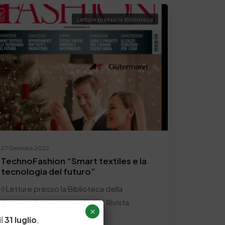
Letture presso la Biblioteca
27 Gennaio 2022
TechnoFashion “Smart textiles e la
tecnologia del futuro”
◊ Letture presso la Biblioteca della
Stazione Sperimentale Pelli ◊ Rivista
×
italiana di Tecnologia e…
il
31 luglio
,