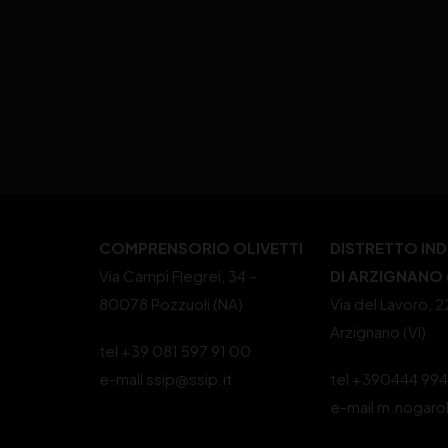
COMPRENSORIO OLIVETTI
DISTRETTO IN
Via Campi Flegrei, 34 –
DI ARZIGNANO (
80078 Pozzuoli (NA)
Via del Lavoro, 
Arzignano (VI)
tel +39 081 597 91 00
e-mail ssip@ssip.it
tel +390444 99
e-mail m.nogaro