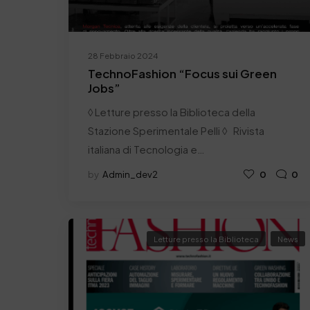
28 Febbraio 2024
TechnoFashion “Focus sui Green
Jobs”
◊ Letture presso la Biblioteca della
Stazione Sperimentale Pelli ◊ Rivista
italiana di Tecnologia e…
by
Admin_dev2
0
0
Letture presso la Biblioteca
News