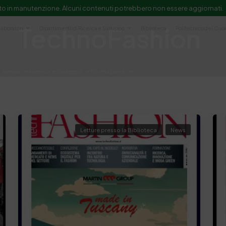
to in manutenzione. Alcuni contenuti potrebbero non essere aggiornati.
TechnoFashion
Laboratori
Dipartimenti di Ricerca e Sviluppo
Biblioteca
Politecnico del Cuo
Servizi
Ricerca e Sviluppo
Formazione
e scientifica e documentazione
Letture presso la Biblioteca
News