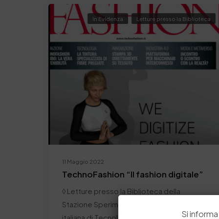
In Evidenza
Letture presso la Biblioteca
11 Maggio 2022
TechnoFashion “Il fashion digitale”
◊ Letture presso la Biblioteca della
Stazione Sperimentale Pelli ◊ Rivista
Si informa 
italiana di Tecnologia e…