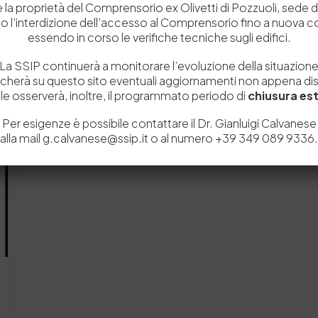
 e la proprietà del Comprensorio ex Olivetti di Pozzuoli, sede d
italiana di Tecnologia e…
o l’interdizione dell’accesso al Comprensorio fino a nuova 
by
Admin_dev2
0
0
essendo in corso le verifiche tecniche sugli edifici.
La SSIP continuerà a monitorare l’evoluzione della situazion
icherà su questo sito eventuali aggiornamenti non appena disp
e osserverà, inoltre, il programmato periodo di
chiusura est
Per esigenze è possibile contattare il Dr. Gianluigi Calvanese
alla mail g.calvanese@ssip.it o al numero +39 349 089 9336.