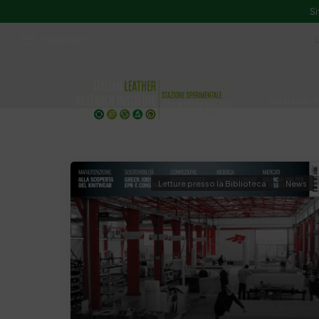
Si
ssip@ssip.it
Chi siamo
Divulgazion
Letture presso la Biblioteca
News