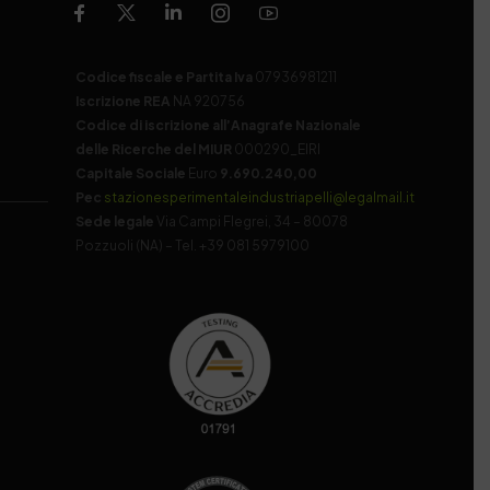
Codice fiscale e Partita Iva
07936981211
Iscrizione REA
NA 920756
Codice di iscrizione all’Anagrafe Nazionale
delle Ricerche del MIUR
000290_EIRI
Capitale Sociale
Euro
9.690.240,00
Pec
stazionesperimentaleindustriapelli@legalmail.it
Sede legale
Via Campi Flegrei, 34 – 80078
Pozzuoli (NA) – Tel. +39 081 5979100