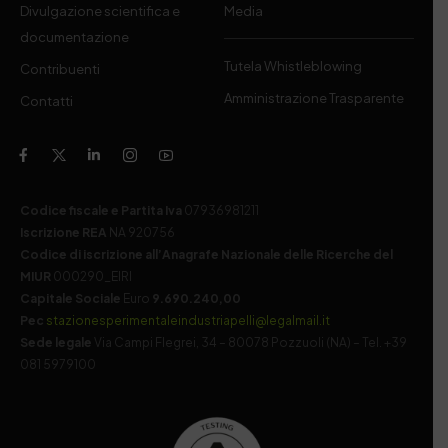
Divulgazione scientifica e
Media
documentazione
Tutela Whistleblowing
Contribuenti
Amministrazione Trasparente
Contatti
Codice fiscale e Partita Iva
07936981211
Iscrizione REA
NA 920756
Codice di iscrizione all’Anagrafe Nazionale delle Ricerche del
MIUR
000290_EIRI
Capitale Sociale
Euro
9.690.240,00
Pec
stazionesperimentaleindustriapelli@legalmail.it
Sede legale
Via Campi Flegrei, 34 – 80078 Pozzuoli (NA) – Tel. +39
081 5979100