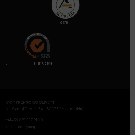
. N. IT17/0158
COMPRENSORIO OLIVETTI
Via Campi Flegrei, 34 – 80078 Pozzuoli (NA)
tel +39 081 597 91 00
e-mail ssip@ssip.it