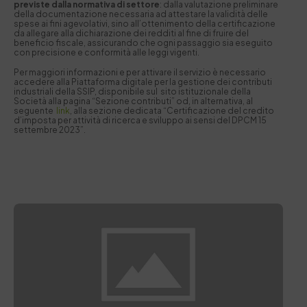
previste dalla normativa di settore
: dalla valutazione preliminare
della documentazione necessaria ad attestare la validità delle
spese ai fini agevolativi, sino all’ottenimento della certificazione
da allegare alla dichiarazione dei redditi al fine di fruire del
beneficio fiscale, assicurando che ogni passaggio sia eseguito
con precisione e conformità alle leggi vigenti.
Per maggiori informazioni e per attivare il servizio è necessario
accedere alla Piattaforma digitale per la gestione dei contributi
industriali della SSIP, disponibile sul sito istituzionale della
Società alla pagina “Sezione contributi” od, in alternativa, al
seguente
link
, alla sezione dedicata “Certificazione del credito
d’imposta per attività di ricerca e sviluppo ai sensi del DPCM 15
settembre 2023”.