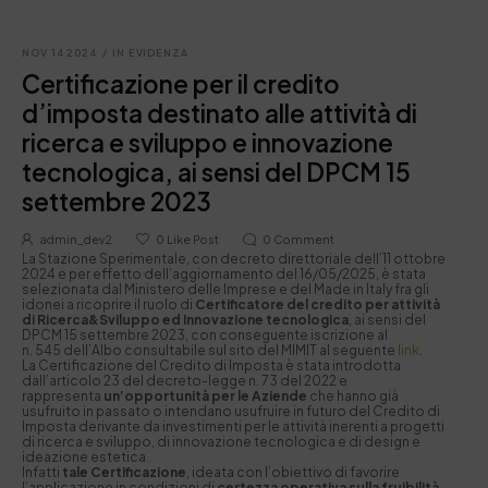
NOV 14 2024
/
IN EVIDENZA
Certificazione per il credito
d’imposta destinato alle attività di
ricerca e sviluppo e innovazione
tecnologica, ai sensi del DPCM 15
settembre 2023
admin_dev2
0
Like Post
0
Comment
La Stazione Sperimentale, con decreto direttoriale dell’11 ottobre
2024 e per effetto dell’aggiornamento del 16/05/2025, è stata
selezionata dal Ministero delle Imprese e del Made in Italy fra gli
idonei a ricoprire il ruolo di
Certificatore del credito per attività
di Ricerca&Sviluppo ed Innovazione tecnologica
, ai sensi del
DPCM 15 settembre 2023, con conseguente iscrizione al
n. 545 dell’Albo consultabile sul sito del MIMIT al seguente
link
.
La Certificazione del Credito di Imposta è stata introdotta
dall’articolo 23 del decreto-legge n. 73 del 2022 e
rappresenta
un’opportunità per le Aziende
che hanno già
usufruito in passato o intendano usufruire in futuro del Credito di
Imposta derivante da investimenti per le attività inerenti a progetti
di ricerca e sviluppo, di innovazione tecnologica e di design e
ideazione estetica.
Infatti
tale Certificazione
, ideata con l’obiettivo di favorire
l’applicazione in condizioni di
certezza operativa sulla fruibilità