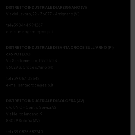
DISTRETTO INDUSTRIALE DI ARZIGNANO (VI)
Via del Lavoro, 22 – 36077 – Arzignano (VI)
tel +390444 994267
e-mail m.nogarole@ssip.it
DISTRETTO INDUSTRIALE DI SANTA CROCE SULL’ARNO (PI)
c/o POTECO
Via San Tommaso, 119/121/123
56029 S. Croce s/Arno (PI)
tel +39 0571 32542
e-mail santacroce@ssip.it
DISTRETTO INDUSTRIALE DI SOLOFRA (AV)
c/o UNIC – Centro Servizi ASI
Via Melito Iangano, 9
83029 Solofra (AV)
tel +39 0825 582740