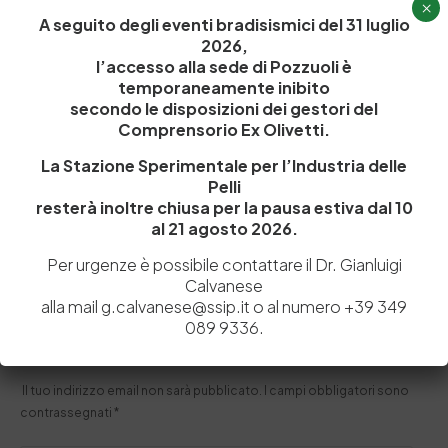
×
A seguito degli eventi bradisismici del 31 luglio
2026,
l’accesso alla sede di Pozzuoli è
temporaneamente inibito
secondo le disposizioni dei gestori del
15 Maggio 2018
Comprensorio Ex Olivetti.
Balducci: “La Stazione Sperimentale Pelli rende le
imprese più forti”
La Stazione Sperimentale per l’Industria delle
Il presidente intervistato dalla rivista Arsutoria: “La
Pelli
Stazione Sperimentale deve essere in prima linea per
resterà inoltre chiusa per la pausa estiva dal 10
rendere…
al 21 agosto 2026.
by
Admin_dev2
0
0
Per urgenze è possibile contattare il Dr. Gianluigi
Calvanese
alla mail g.calvanese@ssip.it o al numero +39 349
089 9336.
Lascia un commento
Il tuo indirizzo email non sarà pubblicato.
I campi obbligatori sono
contrassegnati
*