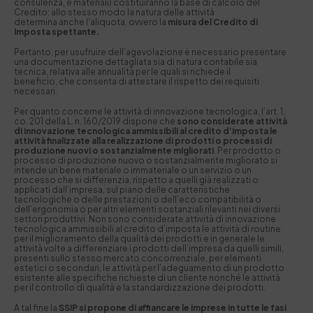
consulenza, e materiali) costituiranno la base di calcolo del
Credito; allo stesso modo la natura delle attività
determina anche l’aliquota, ovvero la
misura del Credito di
Imposta spettante.
Pertanto, per usufruire dell’agevolazione è necessario presentare
una documentazione dettagliata sia di natura contabile sia
tecnica, relativa alle annualità per le quali si richiede il
beneficio, che consenta di attestare il rispetto dei requisiti
necessari.
Per quanto concerne le attività di innovazione tecnologica, l’art. 1,
co. 201 della L. n. 160/2019 dispone che
sono considerate attività
di innovazione tecnologica ammissibili al credito d’imposta le
attività finalizzate alla realizzazione di prodotti o processi di
produzione nuovi o sostanzialmente migliorati
. Per prodotto o
processo di produzione nuovo o sostanzialmente migliorato si
intende un bene materiale o immateriale o un servizio o un
processo che si differenzia, rispetto a quelli già realizzati o
applicati dall’impresa, sul piano delle caratteristiche
tecnologiche o delle prestazioni o dell’eco compatibilità o
dell’ergonomia o per altri elementi sostanziali rilevanti nei diversi
settori produttivi. Non sono considerate attività di innovazione
tecnologica ammissibili al credito d’imposta le attività di routine
per il miglioramento della qualità dei prodotti e in generale le
attività volte a differenziare i prodotti dell’impresa da quelli simili,
presenti sullo stesso mercato concorrenziale, per elementi
estetici o secondari, le attività per l’adeguamento di un prodotto
esistente alle specifiche richieste di un cliente nonché le attività
per il controllo di qualità e la standardizzazione dei prodotti.
A tal fine la
SSIP si propone di affiancare le imprese in tutte le fasi