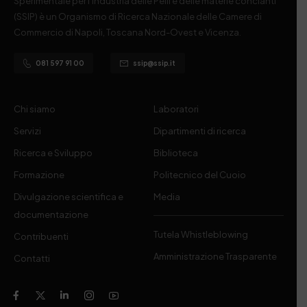
Sperimentale per l’Industria delle Pelli e delle materie concianti
(SSIP) è un Organismo di Ricerca Nazionale delle Camere di
Commercio di Napoli, Toscana Nord-Ovest e Vicenza.
081 597 91 00
ssip@ssip.it
Chi siamo
Laboratori
Servizi
Dipartimenti di ricerca
Ricerca e Sviluppo
Biblioteca
Formazione
Politecnico del Cuoio
Divulgazione scientifica e
Media
documentazione
Tutela Whistleblowing
Contribuenti
Amministrazione Trasparente
Contatti