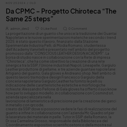
NOV 25 2024
/
OLD
Da CPMC – Progetto Chiroteca “The
Same 25 steps”
admin_dev2
0
Like Post
0
Comment
La progettazione di un guanto che unisce la tradizione dei Guantai
Napoletani e le nuove sperimentazioni materiche secondo i trend
2025: è stato questo il lavoro, finanziato dalla Stazione
Sperimentale Industria Pelli, di Modia Romano, studentessa
dell’Academy Vanvitelli e presentato nell’ambito del progetto
promosso dalla “CONSCIOUS LEATHER DESIGN ACADEMY”. La
borsa di studio nasce in collaborazione con la Rete di impresa
“Chiroteca”, che ha come obiettivo la creazione di una rete
sinergica tra la SSIP, l’Unione industriali Napoli, Lineapelle, Gargiulo
Leather produttore di pellame, e tre aziende guantaie napoletane:
Artigiano del guanto, Gala gloves e Andreano shop. Nell’ambito di
questo lavoro tra moda e design Francesco Gargiulo della
conceria napoletana Gargiulo Leather ha fornito le pelli su
indicazione delle caratteristiche estetiche e morfologiche
richieste; Alessandro Pellone di Gala gloves ha offerto il suo know
how per lo sviluppo modello, in collaborazione con Cosmind srl,
azienda specializzata nella
lavorazione di lamieristica di precisione per la creazione dei ganci
in metallo con qrcode,
creato da SSIP dove si possono vedere le fasi di realizzazione del
guanto e infine in collaborazione con l’azienda Mc Quadro srl per
la laseratura dei materiale in pelle. Tutor in SSIP della Romano, la
Dr.ssa Carmelina Grosso, responsabile della Biblioteca e del
Coordinamento espositivo scientificostorico della mostra sul