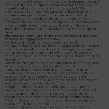
nostra Mostra sul Guanto che ha fatto il giro del mondo, e da cui e’
nata anche una rete di impresa Chiroteca coinvolta anch’essa nel
progetto della studentessa, e all’importanza che la SSIP
attribuisce alle figure tecniche legate alle attività artigianali e
antiche, come appunto il guanto, per fare una formazione
specializzata ma in una chiave chiaramente moderna, 4.0 che
ingloba la transizione verde e quella digitale. Ne e’ l’esempio il QR
code presente sul guanto realizzato, fondamentale per la
tracciabilita del prodotto, tema molto caro all’intero comparto
pelle.
Alessandra Cirafici –
Coordinatore del Dottorato di interesse
nazionale in design per il Made in Italy
Per Alessandra Cirafici la linea da seguire parte dalla
sperimentazione e arriva sino al marketing, per ripensare il Made in
Italy, che non modifichi la qualità ma la consapevolezza degli
scenari che cambiano. Lineapelle, le imprese, l’università e la
ricerca, il tutto con un concetto comune, quello di rete: con quale
obiettivo?
Non si può immaginare un percorso che non sia di rete sia quando
parliamo di aziende sia di reti concettuali perché non si può
immaginare la sperimentazione slegata ad esempio dalla
produzione, dai meccanismi di consumo, dai nuovi modelli di
business. Tutto questo rende possibile la creazione di un
progetto di filiera ma che sia un progetto utile per il nostro paese,
e in questa direzione va il dottorato, che
ho il piacere di coordinare e che è il luogo deputato per fare
questo dove riusciamo a proporre dei modelli che a partire dalla
ricerca sperimentale sui materiali a finire ai meccanismi di
produzione e di consumo, possano rendere una riflessione sul
Made in Italy e sul nuovo modo di concepirlo, non più pensabile
nella sua modalità tradizionale.
Il Made in Italy è una stagione che è nata, che ha avuto il suo