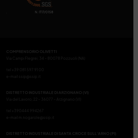
. N. IT17/0158
COMPRENSORIO OLIVETTI
Via Campi Flegrei, 34 – 80078 Pozzuoli (NA)
tel +39 081 597 91 00
e-mail ssip@ssip.it
DISTRETTO INDUSTRIALE DI ARZIGNANO (VI)
Via del Lavoro, 22 – 36077 – Arzignano (VI)
tel +390444 994267
e-mail m.nogarole@ssip.it
DISTRETTO INDUSTRIALE DI SANTA CROCE SULL’ARNO (PI)