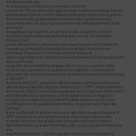
fondamentale, ma
in un sistema condiviso e connesso di attori.
La nostra Officina Vanvitelli agisce lungo tali linee strategiche, e lo
può vedere in modo molto palese attraverso le piccole e grandi
innovazioni alle quali arriviamo insieme alle imprese a livello
nazionale e locale. Innovazioni sostenute dalla sostenibilità dei
processi
progettuali e produttivi, a monte e a valle di questi. Inoltre il
modello imprenditoriale delle imprese coese, fortemente
competitivo
come dimostrano i dati relativi alle esportazioni, è fortemente
connesso ai modelli di produzione in ambito di economia
circolare, in quanto il controllo di tutta la linea di
approvvigionamento, produzione e smaltimento è il presupposto
necessario del
requisito di sostenibilità ambientale. In questo numero della
nostra rivista parliamo di qualità e tracciabilità: come inserire,
secondo lei, questi due elementi quando parliamo di made in Italy
e di pelle?
A partire dal 2025, i prodotti italiani saranno obbligati ad essere
dotati di passaporto digitale del prodotto (DPP), regolamentato
e richiesto dalla Comunità Europea per la circolazione delle merci
nel mercato unico europeo. La tracciabilità sarà un requisito
non più opzionale che sarà identificabile sempre di più con la
certificazione di qualità del prodotto, legata al saper fare dei
territori
e alla sostenibilità ambientale e sociale della sua produzione. Il
DPP, inizialmente, potrebbe essere oneroso per le piccole
e medie imprese, ma già alcune aziende storiche lo stanno
sperimentando su base volontaria, allo scopo di sperimentare la
sua
regolamentazione. Ciò che appare chiaro è che tracciabilità,