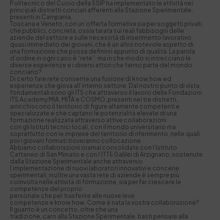
Politecnico del Cuoio della SSIP ha implementato le attività nei
principali distretti conciari afferenti alla Stazione Sperimentale,
presenti in Campania,
Toscana e Veneto, con un’offerta formativa sia per soggetti privati
che pubblici, concreta, ossia tarata sui reali fabbisogni delle
aziende del settore e sulle necessità di inserimento lavorativo
quasi immediato dei giovani, che è un altro notevole aspetto di
una formazione che possa definirsi appunto di qualità. La parola
d’ordine in ogni caso è “rete”: ma in che modo si intrecciano le
diverse esperienze e i diversi attori che fanno parte del mondo
conciario?
Di certo fare rete consente una fusione di know how ed
esperienze che giova all’interno settore. Dal nostro punto di vista,
fondamentali sono gli ITS che attraverso il lavoro delle Fondazioni
ITS Academy MIA, MITA e COSMO, presenti nei tre distretti,
arricchiscono il territorio di figure altamente competenti e
specializzate e che captano le potenzialità elevate di una
formazione realizzata attraverso attive collaborazioni
con gli Istituti tecnici locali, con il mondo universitario ma
soprattutto con le imprese del territorio di riferimento, nelle quali
poi i giovani formati troveranno collocazione.
Abbiamo collaborazioni oramai consolidate con l’Istituto
Cattaneo di San Miniato e con l’ITTE Galilei di Arzignano, sostenute
dalla Stazione Sperimentale anche attraverso
l’implementazione di nuovi laboratori innovativi e concerie
sperimentali; inoltre una vasta rete di aziende è sempre più
coinvolta nelle attività di formazione, sia per far crescere le
competenze del proprio
personale che per trasferire alle nuove leve
competenze e know how. Come è nata la vostra collaborazione?
Il guanto è un concetto, oltre che una
tradizione, caro alla Stazione Sperimentale, basti pensare alla