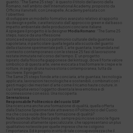
guanto. “The Same 25 step”: è questo il titolo del lavoro della
Romano, nell’ambito dell’International Academy, proposto da
Officina Vanvitelli, con Lineapelle, Academy pensata con
l’obiettivo
di sviluppare un modello formativo avanzato relativo al rapporto
tra design e pelle, caratterizzato dall’approccio green e dal basso
impatto ambientale delle produzioni conciarie italiane.
A spiegare il progetto è la designer
Modia Romano
: “The Same 25
steps, nasce da una riflessione
storica ed esplora il ricco patrimonio culturale della guanteria
napoletana, in particolare quella legata alla scuola del guanto
della stazione sperimentale pelli. L’arte guantaria, tramandata nel
contesto contemporaneo con le stesse 25 fasi di lavorazione
restate immutate nel corso del tempo. E’ un progetto
ispirato dalla filosofia giapponese del kintsugi, dove Il forte valore
simbolico di questa arte, viene evocata a trasformare le crepe e le
rotture, in segni di una nuova storia contemporanea, tutta da
riscrivere. Il progetto
The Same 25 steps fonde arte conciaria, arte guantaia, tecnologia
applicata, lavorazioni tecnologiche e sostenibili, combinati con i
gesti magici dei mestieri d’arte come il ricamo haute couture, in
cui l’empatia verso l’oggetto diventa la leva emotiva e di
riconnessione con esso. Una riscoperta.
Serena Iossa
Responsabile Politecnico del cuoio SSIP
Una ricerca ma anche una formazione di qualità, quella offerta
dalla Stazione Sperimentale attraverso il Politecnico del Cuoio:
ma che cosa vuole dire fare formazione di qualità?
Nelle aziende della filiera pelle, sempre più incisive sono le figure
professionali altamente specializzate, che rappresentano un plus
qualitativo notevole per quelle imprese che ne colgono
l’importanza. Ed è proprio in virtù di tale consapevolezza che il