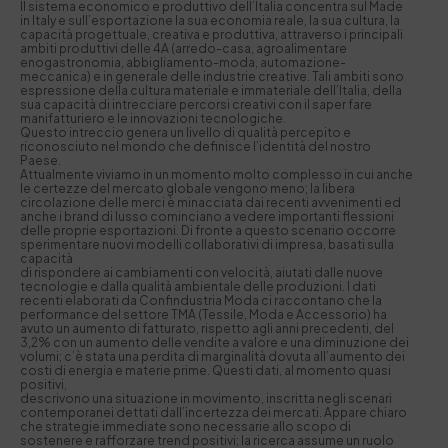
Il sistema economico e produttivo dell’Italia concentra sul Made
in Italy e sull’esportazione la sua economia reale, la sua cultura, la
capacità progettuale, creativa e produttiva, attraverso i principali
ambiti produttivi delle 4A (arredo-casa, agroalimentare
enogastronomia, abbigliamento-moda, automazione-
meccanica) e in generale delle industrie creative. Tali ambiti sono
espressione della cultura materiale e immateriale dell’Italia, della
sua capacità di intrecciare percorsi creativi con il saper fare
manifatturiero e le innovazioni tecnologiche.
Questo intreccio genera un livello di qualità percepito e
riconosciuto nel mondo che definisce l’identità del nostro
Paese.
Attualmente viviamo in un momento molto complesso in cui anche
le certezze del mercato globale vengono meno; la libera
circolazione delle merci è minacciata dai recenti avvenimenti ed
anche i brand di lusso cominciano a vedere importanti flessioni
delle proprie esportazioni. Di fronte a questo scenario occorre
sperimentare nuovi modelli collaborativi di impresa, basati sulla
capacità
di rispondere ai cambiamenti con velocità, aiutati dalle nuove
tecnologie e dalla qualità ambientale delle produzioni. I dati
recenti elaborati da Confindustria Moda ci raccontano che la
performance del settore TMA (Tessile, Moda e Accessorio) ha
avuto un aumento di fatturato, rispetto agli anni precedenti, del
3,2% con un aumento delle vendite a valore e una diminuzione dei
volumi; c’è stata una perdita di marginalità dovuta all’aumento dei
costi di energia e materie prime. Questi dati, al momento quasi
positivi,
descrivono una situazione in movimento, inscritta negli scenari
contemporanei dettati dall’incertezza dei mercati. Appare chiaro
che strategie immediate sono necessarie allo scopo di
sostenere e rafforzare trend positivi; la ricerca assume un ruolo