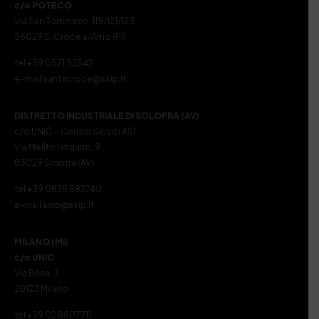
c/o POTECO
Via San Tommaso, 119/121/123
56029 S. Croce s/Arno (PI)
tel +39 0571 32542
e-mail santacroce@ssip.it
DISTRETTO INDUSTRIALE DI SOLOFRA (AV)
c/o UNIC – Centro Servizi ASI
Via Melito Iangano, 9
83029 Solofra (AV)
tel +39 0825 582740
e-mail ssip@ssip.it
MILANO (MI)
c/o UNIC
Via Brisa, 3
20123 Milano
tel +39 02 8807711