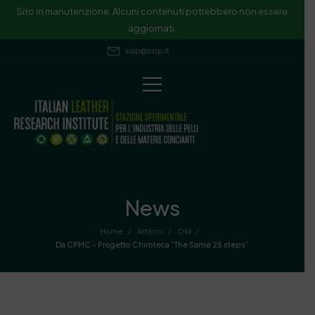
Sito in manutenzione. Alcuni contenuti potrebbero non essere
aggiornati.
ssip@ssip.it
News
/
/
/
Home
Articoli
Old
Da CPMC – Progetto Chiroteca “The Same 25 steps”