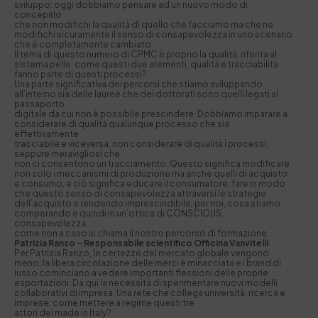
sviluppo: oggi dobbiamo pensare ad un nuovo modo di
concepirlo
che non modifichi la qualità di quello che facciamo ma che ne
modifichi sicuramente il senso di consapevolezza in uno scenario
che è completamente cambiato.
Il tema di questo numero di CPMC è proprio la qualità, riferita al
sistema pelle: come questi due elementi, qualità e tracciabilità
fanno parte di questi processi?
Una parte significativa dei percorsi che stiamo sviluppando
all’interno sia delle lauree che dei dottorati sono quelli legati al
passaporto
digitale da cui non è possibile prescindere. Dobbiamo imparare a
considerare di qualità qualunque processo che sia
effettivamente
tracciabile e viceversa, non considerare di qualità i processi,
seppure meravigliosi che
non ci consentono un tracciamento. Questo significa modificare
non solo i meccanismi di produzione ma anche quelli di acquisto
e consumo, e ciò significa educare il consumatore, fare in modo
che questo senso di consapevolezza attraversi le strategie
dell’acquisto e rendendo imprescindibile, per noi, cosa stiamo
comperando e quindi in un’ottica di CONSCIOUS,
consapevolezza,
come non a caso si chiama il nostro percorso di formazione.
Patrizia Ranzo –
Responsabile scientifico Officina Vanvitelli
Per Patrizia Ranzo, le certezze del mercato globale vengono
meno; la libera circolazione delle merci è minacciata e i brand di
lusso cominciano a vedere importanti flessioni delle proprie
esportazioni. Da qui la necessità di sperimentare nuovi modelli
collaborativi di impresa. Una rete che collega università, ricerca e
imprese: come mettere a regime questi tre
attori del made in Italy?