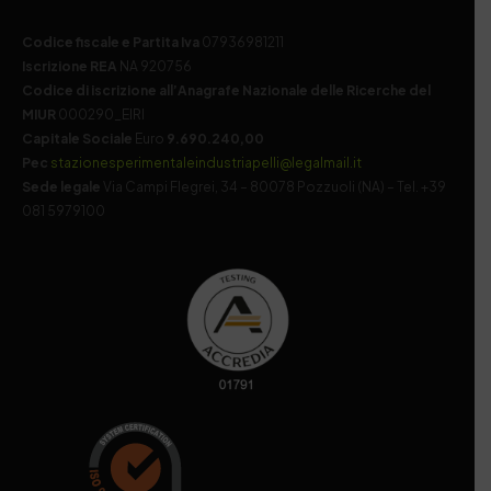
Codice fiscale e Partita Iva
07936981211
Iscrizione REA
NA 920756
Codice di iscrizione all’Anagrafe Nazionale delle Ricerche del
MIUR
000290_EIRI
Capitale Sociale
Euro
9.690.240,00
Pec
stazionesperimentaleindustriapelli@legalmail.it
Sede legale
Via Campi Flegrei, 34 – 80078 Pozzuoli (NA) – Tel. +39
081 5979100