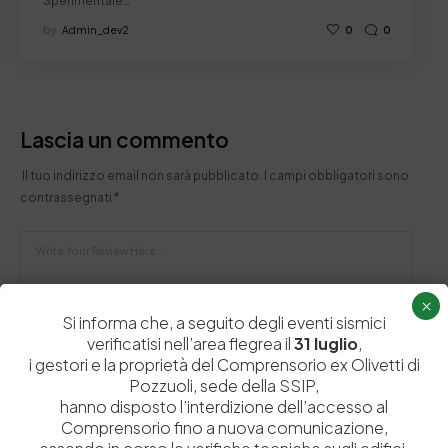
Sperimentale…
by
Admin_dev2
0
0
Lascia un commento
Il tuo indirizzo email non sarà pubblicato.
I campi obbligatori sono
contrassegnati
*
×
Si informa che, a seguito degli eventi sismici
verificatisi nell’area flegrea il
31 luglio
,
i gestori e la proprietà del Comprensorio ex Olivetti di
Pozzuoli, sede della SSIP,
hanno disposto l’interdizione dell’accesso al
Comprensorio fino a nuova comunicazione,