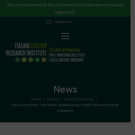
Sito in manutenzione. Alcuni contenuti potrebbero non essere
aggiornati.
ssip@ssip.it
News
/
/
/
Home
Articoli
Focus
,
In Evidenza
Focus Scientifico: Uno studio spettroscopico della reticolazione del
collagene