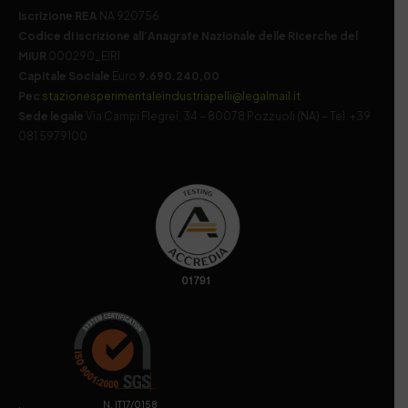
Iscrizione REA
NA 920756
Codice di iscrizione all’Anagrafe Nazionale delle Ricerche del
MIUR
000290_EIRI
Capitale Sociale
Euro
9.690.240,00
Pec
stazionesperimentaleindustriapelli@legalmail.it
Sede legale
Via Campi Flegrei, 34 – 80078 Pozzuoli (NA) – Tel. +39
081 5979100
. N. IT17/0158