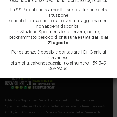
essendo in corso le verifiche tecniche sugli edifici.
La SSIP continuerà a monitorare l’evoluzione della
Salva il mio nome, email e sito web in questo browser per la
situazione
prossima volta che commento.
e pubblicherà su questo sito eventuali aggiornamenti
non appena disponibili.
La Stazione Sperimentale osserverà, inoltre, il
Post Comment
programmato periodo di
chiusura estiva dal 10 al
21 agosto
.
Per esigenze è possibile contattare il Dr. Gianluigi
Calvanese
alla mail g.calvanese@ssip.it o al numero +39 349
089 9336.
Istituita a Napoli per Regio Decreto nel 1885, la Stazione
Sperimentale per l’Industria delle Pelli e delle materie concianti
(SSIP) è un Organismo di Ricerca Nazionale delle Camere di