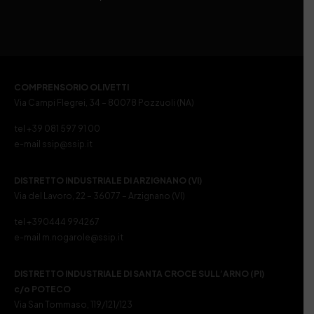
COMPRENSORIO OLIVETTI
Via Campi Flegrei, 34 – 80078 Pozzuoli (NA)
tel +39 081 597 91 00
e-mail ssip@ssip.it
DISTRETTO INDUSTRIALE DI ARZIGNANO (VI)
Via del Lavoro, 22 – 36077 – Arzignano (VI)
tel +390444 994267
e-mail m.nogarole@ssip.it
DISTRETTO INDUSTRIALE DI SANTA CROCE SULL’ARNO (PI)
c/o POTECO
Via San Tommaso, 119/121/123