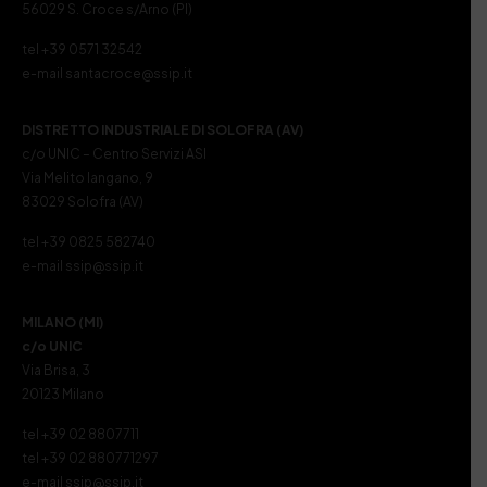
56029 S. Croce s/Arno (PI)
tel +39 0571 32542
e-mail santacroce@ssip.it
DISTRETTO INDUSTRIALE DI SOLOFRA (AV)
c/o UNIC – Centro Servizi ASI
Via Melito Iangano, 9
83029 Solofra (AV)
tel +39 0825 582740
e-mail ssip@ssip.it
MILANO (MI)
c/o UNIC
Via Brisa, 3
20123 Milano
tel +39 02 8807711
tel +39 02 880771297
e-mail ssip@ssip.it