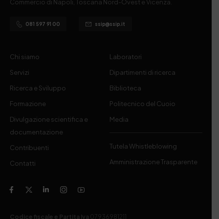
Commercio di Napoli, Toscana Nord-Ovest e Vicenza.
081 597 91 00
ssip@ssip.it
Chi siamo
Laboratori
Servizi
Dipartimenti di ricerca
Ricerca e Sviluppo
Biblioteca
Formazione
Politecnico del Cuoio
Divulgazione scientifica e
Media
documentazione
Tutela Whistleblowing
Contribuenti
Amministrazione Trasparente
Contatti
Codice fiscale e Partita Iva
07936981211