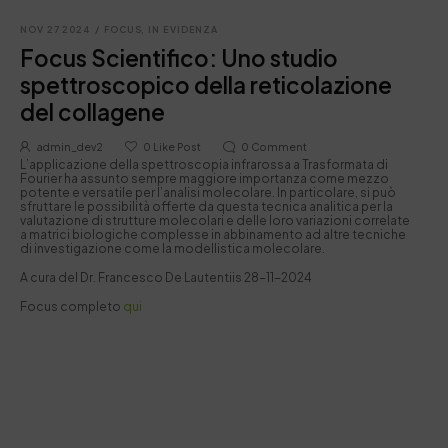
NOV 27 2024
/
FOCUS
,
IN EVIDENZA
Focus Scientifico: Uno studio
spettroscopico della reticolazione
del collagene
admin_dev2
0
Like Post
0
Comment
L’applicazione della spettroscopia infrarossa a Trasformata di
Fourier ha assunto sempre maggiore importanza come mezzo
potente e versatile per l’analisi molecolare. In particolare, si può
sfruttare le possibilità offerte da questa tecnica analitica per la
valutazione di strutture molecolari e delle loro variazioni correlate
a matrici biologiche complesse in abbinamento ad altre tecniche
di investigazione come la modellistica molecolare.
A cura del Dr. Francesco De Lautentiis 28-11-2024
Focus completo
qui