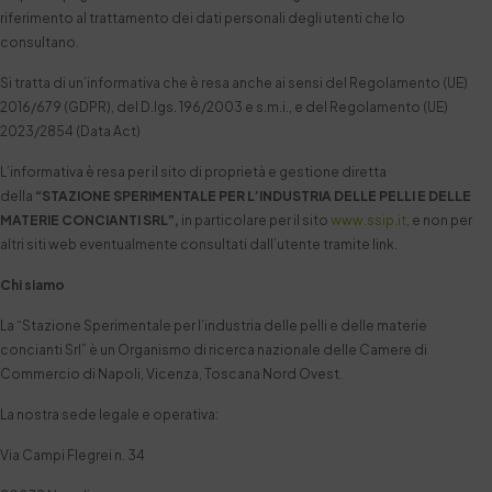
riferimento al trattamento dei dati personali degli utenti che lo
consultano.
Si tratta di un’informativa che è resa anche ai sensi del Regolamento (UE)
2016/679 (GDPR), del D.lgs. 196/2003 e s.m.i., e del Regolamento (UE)
2023/2854 (Data Act)
L’informativa è resa per il sito di proprietà e gestione diretta
della
“STAZIONE SPERIMENTALE PER L’INDUSTRIA DELLE PELLI E DELLE
MATERIE CONCIANTI SRL”,
in particolare per il sito
www.ssip.it
, e non per
altri siti web eventualmente consultati dall’utente tramite link.
Chi siamo
La “Stazione Sperimentale per l’industria delle pelli e delle materie
concianti Srl” è un Organismo di ricerca nazionale delle Camere di
Commercio di Napoli, Vicenza, Toscana Nord Ovest.
La nostra sede legale e operativa:
Via Campi Flegrei n. 34