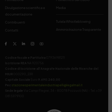
Divulgazione scientifica e
Media
documentazione
Tutela Whistleblowing
Contribuenti
Amministrazione Trasparente
Contatti
Codice fiscale e Partita Iva
07936981211
Iscrizione REA
NA 920756
Codice di iscrizione all’Anagrafe Nazionale delle Ricerche del
MIUR
000290_EIRI
Capitale Sociale
Euro
9.690.240,00
Pec
stazionesperimentaleindustriapelli@legalmail.it
Sede legale
Via Campi Flegrei, 34 – 80078 Pozzuoli (NA) – Tel. +39
081 5979100