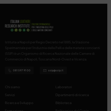
Istituita a Napoli per Regio Decreto nel 1885, la Stazione
Sperimentale per l’Industria delle Pelli e delle materie concianti
(SSIP) è un Organismo di Ricerca Nazionale delle Camere di
Commercio di Napoli, Toscana Nord-Ovest e Vicenza.
081 597 91 00
ssip@ssip.it
Chi siamo
Laboratori
Servizi
Dipartimenti di ricerca
Ricerca e Sviluppo
Biblioteca
Formazione
Politecnico del Cuoio