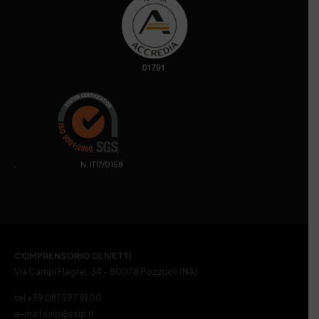
. N. IT17/0158
COMPRENSORIO OLIVETTI
Via Campi Flegrei, 34 – 80078 Pozzuoli (NA)
tel +39 081 597 91 00
e-mail ssip@ssip.it