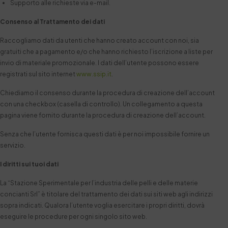
Supporto alle richieste via e-mail.
Consenso al Trattamento dei dati
Raccogliamo dati da utenti che hanno creato account con noi, sia
gratuiti che a pagamento e/o che hanno richiesto l’iscrizione a liste per
invio di materiale promozionale. I dati dell’utente possono essere
registrati sul sito internet
www.ssip.it
.
Chiediamo il consenso durante la procedura di creazione dell’account
con una checkbox (casella di controllo). Un collegamento a questa
pagina viene fornito durante la procedura di creazione dell’account.
Senza che l’utente fornisca questi dati è per noi impossibile fornire un
servizio.
I diritti sui tuoi dati
La “Stazione Sperimentale per l’industria delle pelli e delle materie
concianti Srl” è titolare del trattamento dei dati sui siti web agli indirizzi
sopra indicati. Qualora l’utente voglia esercitare i propri diritti, dovrà
eseguire le procedure per ogni singolo sito web.