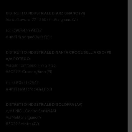
DISTRETTO INDUSTRIALE DI ARZIGNANO (VI)
Via del Lavoro, 22 – 36077 – Arzignano (VI)
tel +390444 994267
e-mail m.nogarole@ssip.it
DISTRETTO INDUSTRIALE DI SANTA CROCE SULL’ARNO (PI)
c/o POTECO
Via San Tommaso, 119/121/123
56029 S. Croce s/Arno (PI)
tel +39 0571 32542
e-mail santacroce@ssip.it
DISTRETTO INDUSTRIALE DI SOLOFRA (AV)
c/o UNIC – Centro Servizi ASI
Via Melito Iangano, 9
83029 Solofra (AV)