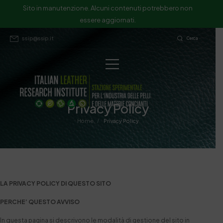
Sito in manutenzione. Alcuni contenuti potrebbero non
essere aggiornati.
ssip@ssip.it
Cerca
Privacy Policy
/
Home
Privacy Policy
LA PRIVACY POLICY DI QUESTO SITO
PERCHE’ QUESTO AVVISO
In questa pagina si descrivono le modalità di gestione del sito in