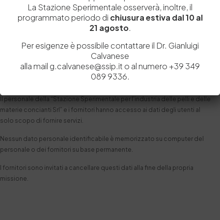
La Stazione Sperimentale osserverà, inoltre, il
La “Stazione Sperimentale per l’industria delle pelli e delle materie
programmato periodo di
chiusura estiva dal 10 al
concianti Srl” non raccoglie dati comportamentali per conto dei propri
21 agosto
.
utenti/client.
Per esigenze è possibile contattare il Dr. Gianluigi
Accesso ai dati
Calvanese
alla mail g.calvanese@ssip.it o al numero +39 349
I dati raccolti dalla “Stazione Sperimentale per l’industria delle pelli e
089 9336.
delle materie concianti Srl” non sono condivisi o venduti a terzi.
Il personale della “Stazione Sperimentale per l’industria delle pelli e delle
materie concianti Srl” e i fornitori hanno accesso ai dati degli utenti al
solo scopo di fornire servizi.
Nessun dato personale identificabile è memorizzato su computer del
personale o dei fornitori su base permanente.
I fornitori sono invitati a cancellare questi dati alla fine della propria
missione.