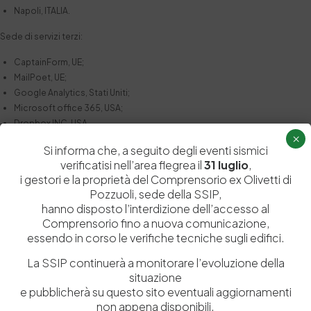
Napoli, ITALIA.
Sede di servizi terzi:
CaptainForm, UE;
MailPoet, UE;
Google Analytics, Stati Uniti;
Microsoft office 365, USA;
Dropbox INC, USA.
×
Si informa che, a seguito degli eventi sismici
Durata del Trattamento dei dati
verificatisi nell’area flegrea il
31 luglio
,
La “Stazione Sperimentale per l’industria delle pelli e delle materie
i gestori e la proprietà del Comprensorio ex Olivetti di
concianti Srl” manterrà i dati identificabili per un periodo di tempo
Pozzuoli, sede della SSIP,
indeterminato o finché l’utente non chiederà di anonimizzare e / o
hanno disposto l’interdizione dell’accesso al
cancellare i suoi dati.
Comprensorio fino a nuova comunicazione,
essendo in corso le verifiche tecniche sugli edifici.
Newsletter e statistiche e rapporti dell’account
La SSIP continuerà a monitorare l’evoluzione della
La “Stazione Sperimentale per l’industria delle pelli e delle materie
situazione
concianti Srl” registra dati comportamentali, come mail/pagine aperte e
e pubblicherà su questo sito eventuali aggiornamenti
click, per le e-mail che la SSIP stessa invia.
non appena disponibili.