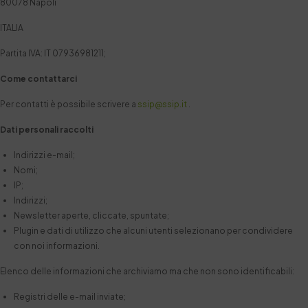
80078 Napoli
ITALIA
Partita IVA: IT 07936981211;
Come contattarci
Per contatti è possibile scrivere a
ssip@ssip.it
.
Dati personali raccolti
Indirizzi e-mail;
Nomi;
IP;
Indirizzi;
Newsletter aperte, cliccate, spuntate;
Plugin e dati di utilizzo che alcuni utenti selezionano per condividere
con noi informazioni.
Elenco delle informazioni che archiviamo ma che non sono identificabili:
Registri delle e-mail inviate;