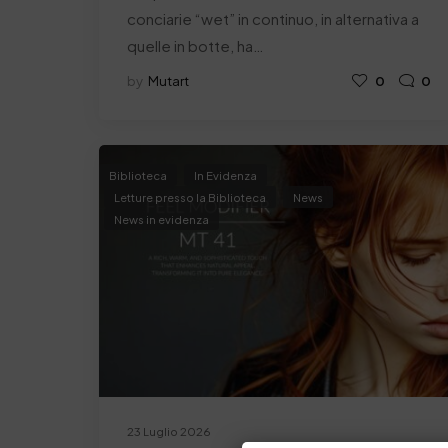
conciarie “wet” in continuo, in alternativa a
quelle in botte, ha…
by
Mutart
0
0
Biblioteca
In Evidenza
Letture presso la Biblioteca
News
News in evidenza
23 Luglio 2026