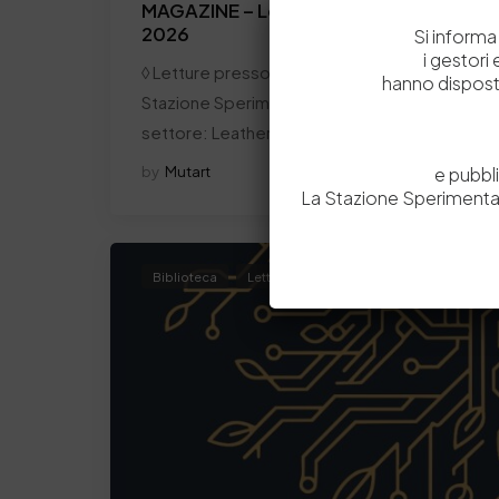
MAGAZINE – Leather Age – Luglio
2026
Si informa 
i gestori
◊ Letture presso la Biblioteca della
hanno dispost
Stazione Sperimentale Pelli ◊ Rivista di
settore: Leather age La rivista…
by
Mutart
0
0
e pubbl
La Stazione Sperimental
Biblioteca
Letture presso la Biblioteca
News