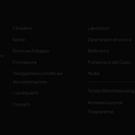
Chi siamo
Laboratori
Servizi
Dipartimenti di ricerca
Ricerca e Sviluppo
Biblioteca
one
Formazione
Politecnico del Cuoio
Divulgazione scientifica e
Media
-
documentazione
Tutela Whistleblowing
Contribuenti
Amministrazione
Contatti
Trasparente