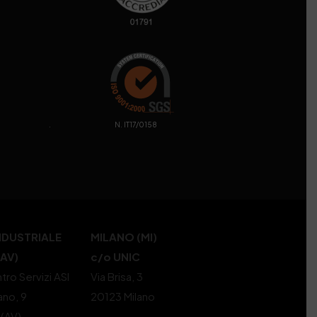
. N. IT17/0158
NDUSTRIALE
MILANO (MI)
(AV)
c/o UNIC
tro Servizi ASI
Via Brisa, 3
ano, 9
20123 Milano
 (AV)