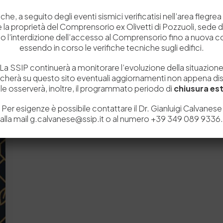
Webinar – Cuoio: Come costruire
una “Specifica Tecnica di Prodotto”
che, a seguito degli eventi sismici verificatisi nell’area flegrea 
 e la proprietà del Comprensorio ex Olivetti di Pozzuoli, sede d
Come costruire una “Specifica Tecnica di
o l’interdizione dell’accesso al Comprensorio fino a nuova 
Prodotto” in funzione della destinazione
essendo in corso le verifiche tecniche sugli edifici.
d’uso del cuoio La…
La SSIP continuerà a monitorare l’evoluzione della situazion
by
Mutart
0
0
icherà su questo sito eventuali aggiornamenti non appena disp
e osserverà, inoltre, il programmato periodo di
chiusura est
Per esigenze è possibile contattare il Dr. Gianluigi Calvanese
alla mail g.calvanese@ssip.it o al numero +39 349 089 9336.