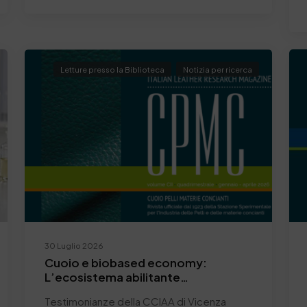
Letture presso la Biblioteca
Notizia per ricerca
30 Luglio 2026
Cuoio e biobased economy:
L’ecosistema abilitante
dell’industria circolare
Testimonianze della CCIAA di Vicenza