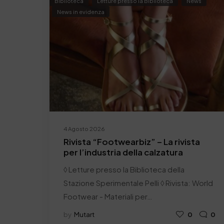
Biblioteca
Letture presso la Biblioteca
News
News in evidenza
4 Agosto 2026
Rivista “Footwearbiz” – La rivista
per l’industria della calzatura
◊ Letture presso la Biblioteca della
Stazione Sperimentale Pelli ◊ Rivista: World
Footwear - Materiali per…
by
Mutart
0
0