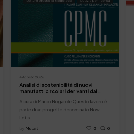
Letture presso la Biblioteca
Notizia per ricerca
4 Agosto 2026
Analisi di sostenibilità di nuovi
manufatti circolari derivanti dal
riutilizzo di rifili di pelle finita
A cura di Marco Nogarole Questo lavoro è
parte di un progetto denominato Now
Let’s…
by
Mutart
0
0