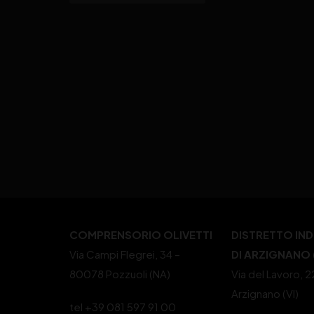
COMPRENSORIO OLIVETTI
DISTRETTO IN
Via Campi Flegrei, 34 –
DI ARZIGNANO (
80078 Pozzuoli (NA)
Via del Lavoro, 
Arzignano (VI)
tel +39 081 597 91 00