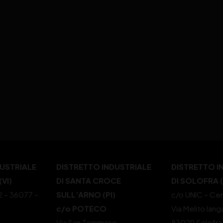
DUSTRIALE
DISTRETTO INDUSTRIALE
DISTRETTO I
VI)
DI SANTA CROCE
DI SOLOFRA 
22 – 36077 –
SULL’ARNO (PI)
c/o UNIC – Cen
c/o POTECO
Via Melito Iang
Via San Tommaso,
83029 Solofra