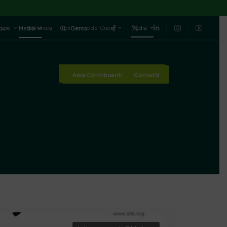
luppo
Biblioteca
Politecnico del Cuoio
Media
io
Media
Cerca
Area Contribuenti
Contatti
Area Contribuenti
Contatti