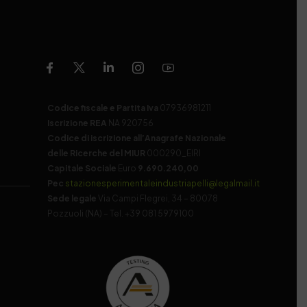
Codice fiscale e Partita Iva
07936981211
Iscrizione REA
NA 920756
Codice di iscrizione all’Anagrafe Nazionale
delle Ricerche del MIUR
000290_EIRI
Capitale Sociale
Euro
9.690.240,00
Pec
stazionesperimentaleindustriapelli@legalmail.it
Sede legale
Via Campi Flegrei, 34 – 80078
Pozzuoli (NA) – Tel. +39 081 5979100