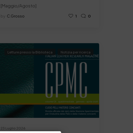
[Maggio/Agosto]
by
C.grosso
1
0
Letture presso la Biblioteca
Notizia per ricerca
23 Luglio 2026