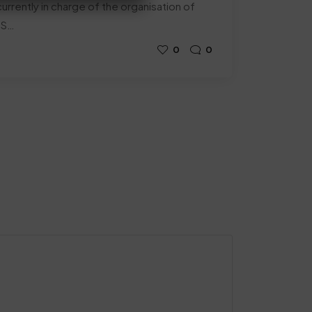
urrently in charge of the organisation of
SS…
0
0