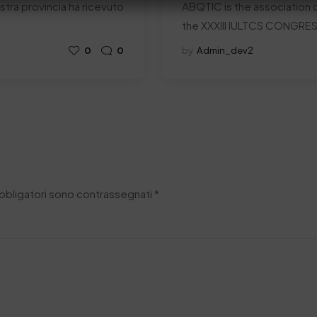
nostra provincia ha ricevuto
ABQTIC is the association c
the XXXIII IULTCS CONGRE
0
0
by
Admin_dev2
obbligatori sono contrassegnati
*