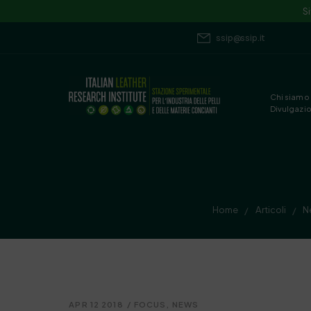
S
ssip@ssip.it
Chi siamo
Divulgazi
Home
Articoli
N
/
/
APR 12 2018
/
FOCUS
,
NEWS