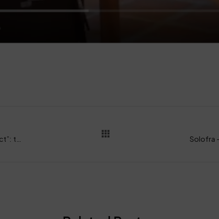
“Visual Identity System for the Solofra District”: tesi di laurea con la SSIP