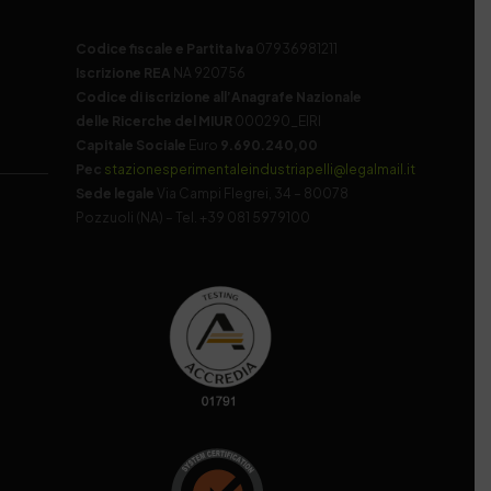
Codice fiscale e Partita Iva
07936981211
Iscrizione REA
NA 920756
Codice di iscrizione all’Anagrafe Nazionale
delle Ricerche del MIUR
000290_EIRI
Capitale Sociale
Euro
9.690.240,00
Pec
stazionesperimentaleindustriapelli@legalmail.it
Sede legale
Via Campi Flegrei, 34 – 80078
Pozzuoli (NA) – Tel. +39 081 5979100