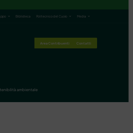
luppo
Biblioteca
Politecnico del Cuoio
Media
Area Contribuenti
Contatti
stenibilità ambientale