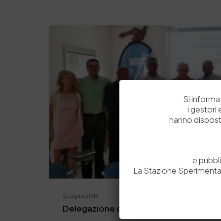
Si informa 
i gestori
hanno dispost
e pubbl
La Stazione Sperimental
2 Luglio 2015
Delegazione del Sudafrica visita il Dist