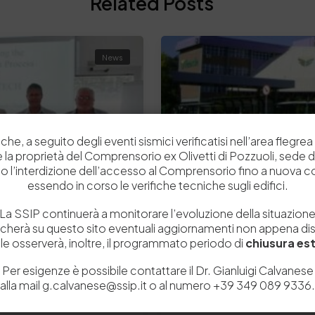
Related Posts
News
che, a seguito degli eventi sismici verificatisi nell’area flegrea 
 e la proprietà del Comprensorio ex Olivetti di Pozzuoli, sede d
o l’interdizione dell’accesso al Comprensorio fino a nuova 
essendo in corso le verifiche tecniche sugli edifici.
La SSIP continuerà a monitorare l’evoluzione della situazion
icherà su questo sito eventuali aggiornamenti non appena disp
e osserverà, inoltre, il programmato periodo di
chiusura est
Per esigenze è possibile contattare il Dr. Gianluigi Calvanese
2 Luglio 2015
alla mail g.calvanese@ssip.it o al numero +39 349 089 9336.
retto della Pelle
XXXIII Congresso IULT