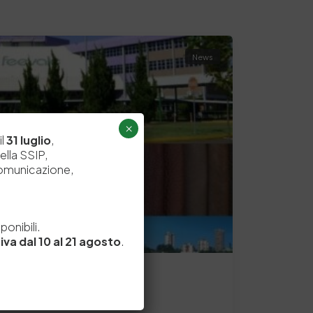
News
×
il
31 luglio
,
ella SSIP,
comunicazione,
e
onibili.
iva dal 10 al 21 agosto
.
CS 2015