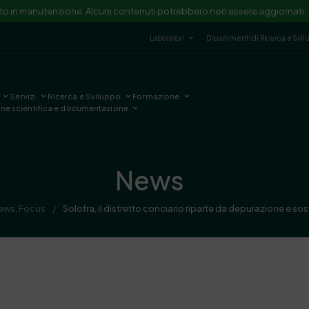
ito in manutenzione. Alcuni contenuti potrebbero non essere aggiornati.
Laboratori
Dipartimenti di Ricerca e Svi
Servizi
Ricerca e Sviluppo
Formazione
one scientifica e documentazione
News
ews
,
Focus
Solofra, il distretto conciario riparte da depurazione e so
/