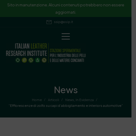
Sito in manutenzione. Alcuni contenuti potrebbero non essere
aggiornati.
ssip@ssip.it
News
/
/
/
Home
Articoli
News
,
In Evidenza
“Efflorescenze di zolfo su capi d’abbigliamento e interiors automotive”