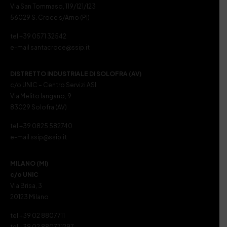
Via San Tommaso, 119/121/123
56029 S. Croce s/Arno (PI)
tel +39 0571 32542
e-mail santacroce@ssip.it
DISTRETTO INDUSTRIALE DI SOLOFRA (AV)
c/o UNIC – Centro Servizi ASI
Via Melito Iangano, 9
83029 Solofra (AV)
tel +39 0825 582740
e-mail ssip@ssip.it
MILANO (MI)
c/o UNIC
Via Brisa, 3
20123 Milano
tel +39 02 8807711
tel +39 02 880771297