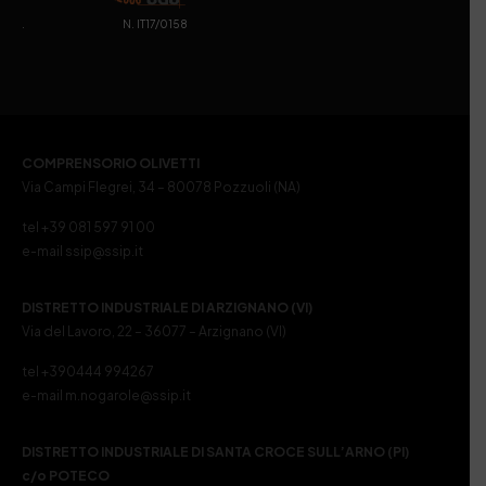
. N. IT17/0158
COMPRENSORIO OLIVETTI
Via Campi Flegrei, 34 – 80078 Pozzuoli (NA)
tel +39 081 597 91 00
e-mail ssip@ssip.it
DISTRETTO INDUSTRIALE DI ARZIGNANO (VI)
Via del Lavoro, 22 – 36077 – Arzignano (VI)
tel +390444 994267
e-mail m.nogarole@ssip.it
DISTRETTO INDUSTRIALE DI SANTA CROCE SULL’ARNO (PI)
c/o POTECO