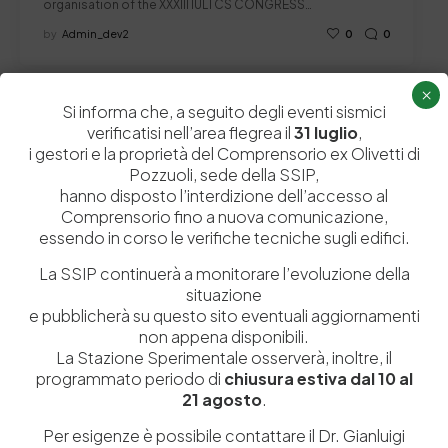
organisation of the XXXIII IULTCS CONGRESS…
by
Admin_dev2
0
0
×
Si informa che, a seguito degli eventi sismici
verificatisi nell’area flegrea il
31 luglio
,
i gestori e la proprietà del Comprensorio ex Olivetti di
Lascia un commento
Pozzuoli, sede della SSIP,
hanno disposto l’interdizione dell’accesso al
Il tuo indirizzo email non sarà pubblicato.
I campi obbligatori sono
Comprensorio fino a nuova comunicazione,
contrassegnati
*
essendo in corso le verifiche tecniche sugli edifici.
La SSIP continuerà a monitorare l’evoluzione della
situazione
e pubblicherà su questo sito eventuali aggiornamenti
non appena disponibili.
La Stazione Sperimentale osserverà, inoltre, il
programmato periodo di
chiusura estiva dal 10 al
21 agosto
.
Per esigenze è possibile contattare il Dr. Gianluigi