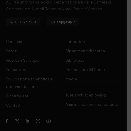
(SSIP) è un Organismo di Ricerca Nazionale delle Camere di
Commercio di Napoli, Toscana Nord-Ovest e Vicenza.
081 597 91 00
ssip@ssip.it
Chi siamo
Laboratori
Servizi
Dipartimenti di ricerca
Ricerca e Sviluppo
Biblioteca
Formazione
Politecnico del Cuoio
Divulgazione scientifica e
Media
documentazione
Tutela Whistleblowing
Contribuenti
Amministrazione Trasparente
Contatti