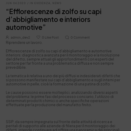
JUN 04 2020
/
IN EVIDENZA
,
NEWS
“Efflorescenze di zolfo su capi
d’abbigliamento e interiors
automotive”
admin_dev2
0
Like Post
0
Comment
Riprendere un lavoro.
Efflorescenze di zolfo su capi d’abbigliamento e automotive
interiors: diagnostica avanzata per il monitoraggio e la risoluzione
del difetto, sempre attuali gli approfondimenti con esperti del
settore per far fronte a una problematica diffusa e non sempre
prevedibile.
La tematica è relativa a uno dei più diffusi e indesiderati difetti che
si possono manifestare sui capi d’abbigliamento e sugli interni per
automotive in pelle, cioè la formazione di una patina di zolfo.
Le cause possono essere molteplici, analizzando diversi aspetti
del problema: le prime fasi del processo conciario, l’utilizzo di
determinati prodotti chimici o anche specifiche operazioni
effettuate per la produzione del manufatto finito.
SSIP, da sempre impegnata sul fronte delle attività di ricerca e
peritali di supporto alle aziende di filiera per il monitoraggio dei
difetti, intende continuare ad offrire una panoramica dei principali