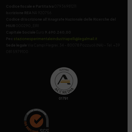
Codice fiscale e Partita Iva
07936981211
Iscrizione REA
NA 920756
Codice di iscrizione all’Anagrafe Nazionale delle Ricerche del
MIUR
000290_EIRI
Capitale Sociale
Euro
9.690.240,00
Pec
stazionesperimentaleindustriapelli@legalmail.it
Sede legale
Via Campi Flegrei, 34 – 80078 Pozzuoli (NA) – Tel. +39
081 5979100