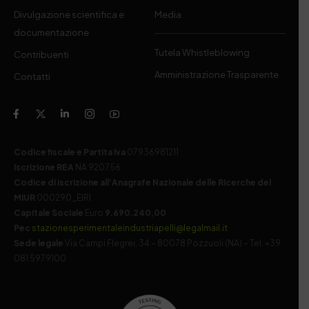
Divulgazione scientifica e
Media
documentazione
Tutela Whistleblowing
Contribuenti
Amministrazione Trasparente
Contatti
Codice fiscale e Partita Iva
07936981211
Iscrizione REA
NA 920756
Codice di iscrizione all’Anagrafe Nazionale delle Ricerche del
MIUR
000290_EIRI
Capitale Sociale
Euro
9.690.240,00
Pec
stazionesperimentaleindustriapelli@legalmail.it
Sede legale
Via Campi Flegrei, 34 – 80078 Pozzuoli (NA) – Tel. +39
081 5979100