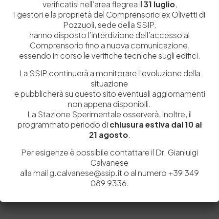
verificatisi nell’area flegrea il
31 luglio
,
i gestori e la proprietà del Comprensorio ex Olivetti di
Pozzuoli, sede della SSIP,
hanno disposto l’interdizione dell’accesso al
Comprensorio fino a nuova comunicazione,
essendo in corso le verifiche tecniche sugli edifici.
La SSIP continuerà a monitorare l’evoluzione della
situazione
e pubblicherà su questo sito eventuali aggiornamenti
non appena disponibili.
La Stazione Sperimentale osserverà, inoltre, il
programmato periodo di
chiusura estiva dal 10 al
Salva il mio nome, email e sito web in questo browser per la
21 agosto
.
prossima volta che commento.
Per esigenze è possibile contattare il Dr. Gianluigi
Calvanese
alla mail g.calvanese@ssip.it o al numero +39 349
Post Comment
089 9336.