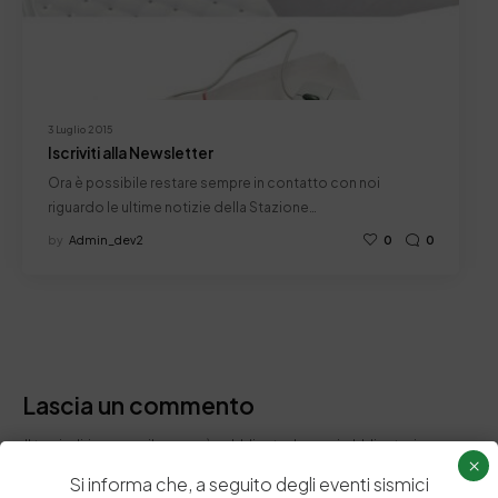
3 Luglio 2015
Iscriviti alla Newsletter
Ora è possibile restare sempre in contatto con noi
riguardo le ultime notizie della Stazione…
by
Admin_dev2
0
0
Lascia un commento
Il tuo indirizzo email non sarà pubblicato.
I campi obbligatori sono
×
contrassegnati
*
Si informa che, a seguito degli eventi sismici