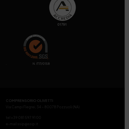
. N. IT17/0158
COMPRENSORIO OLIVETTI
Via Campi Flegrei, 34 – 80078 Pozzuoli (NA)
tel +39 081 597 91 00
e-mail ssip@ssip.it