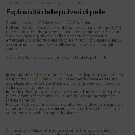
JUL 20 2020
/
IN EVIDENZA
,
NEWSLETTER
,
OLD
Esplosività delle polveri di pelle
admin_dev2
0
Like Post
0
Comment
Nell’ambito delle Valutazioni del Rischio ai sensi del D.Lgs. 81/08
può essere considerato anche il rischio da esplosione derivante
dalla presenza di polveri di pelle e pertanto è necessario
effettuare una specifica valutazione al fine di individuare eventuali
azioni di messa in sicurezza delle industrie conciarie o degli
opifici
dove effettuano lavorazioni meccaniche delle pelli finite.
In ragione dei dati di letteratura, è stata predisposta Nota tecnica
a supporto
(disponibile qui)
in cui si evidenzia come esista una
correlazione diretta tra le dimensioni di tali polveri ed il pericolo
della relativa combustione.
Infatti, le polveri più grossolane tendono ad “inertizzare” le polveri
più fini grazie a fenomeni di diluizione della concentrazione e
raffreddamento.
Risulta infatti più difficoltoso il riscaldamento di polveri di grande
diametro rispetto a quelle più piccole, per effetto di una minore
superficie di scambio a parità di volume.
Al fine di caratterizzare le polveri di pelle, in relazione al rischio
combustione, risulta quindi utile determinarne il profilo