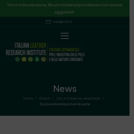
Sito in manutenzione. Alcuni contenuti potrebbero non essere
aggiornati.
ssip@ssip.it
News
/
/
/
Home
Articoli
Old
,
In Evidenza
,
Newsletter
Esplosività delle polveri di pelle