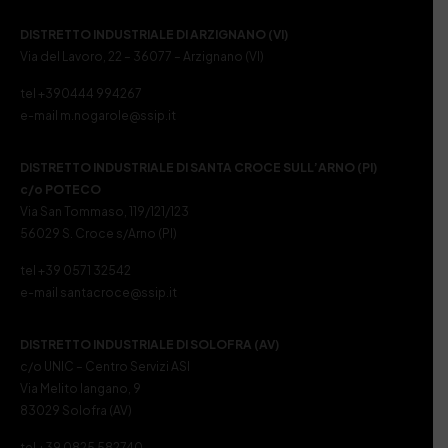
DISTRETTO INDUSTRIALE DI ARZIGNANO (VI)
Via del Lavoro, 22 – 36077 – Arzignano (VI)
tel +390444 994267
e-mail m.nogarole@ssip.it
DISTRETTO INDUSTRIALE DI SANTA CROCE SULL’ARNO (PI)
c/o POTECO
Via San Tommaso, 119/121/123
56029 S. Croce s/Arno (PI)
tel +39 0571 32542
e-mail santacroce@ssip.it
DISTRETTO INDUSTRIALE DI SOLOFRA (AV)
c/o UNIC – Centro Servizi ASI
Via Melito Iangano, 9
83029 Solofra (AV)
tel +39 0825 582740