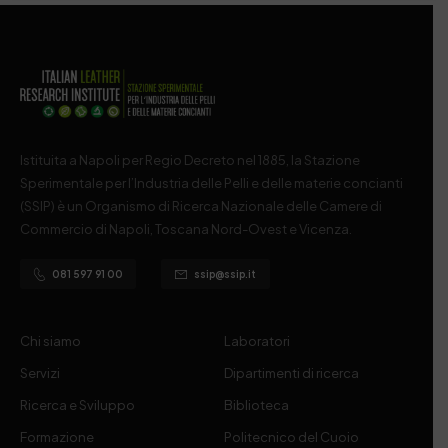
Istituita a Napoli per Regio Decreto nel 1885, la Stazione
Sperimentale per l’Industria delle Pelli e delle materie concianti
(SSIP) è un Organismo di Ricerca Nazionale delle Camere di
Commercio di Napoli, Toscana Nord-Ovest e Vicenza.
081 597 91 00
ssip@ssip.it
Chi siamo
Laboratori
Servizi
Dipartimenti di ricerca
Ricerca e Sviluppo
Biblioteca
Formazione
Politecnico del Cuoio