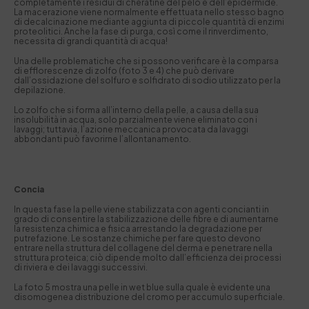
completamente i residui di cheratine del pelo e dell’epidermide.
La macerazione viene normalmente effettuata nello stesso bagno
di decalcinazione mediante aggiunta di piccole quantità di enzimi
proteolitici. Anche la fase di purga, così come il rinverdimento,
necessita di grandi quantità di acqua!
Una delle problematiche che si possono verificare è la comparsa
di efflorescenze di zolfo (foto 3 e 4) che può derivare
dall’ossidazione del solfuro e solfidrato di sodio utilizzato per la
depilazione.
Lo zolfo che si forma all’interno della pelle, a causa della sua
insolubilità in acqua, solo parzialmente viene eliminato con i
lavaggi; tuttavia, l’azione meccanica provocata da lavaggi
abbondanti può favorirne l’allontanamento.
Concia
In questa fase la pelle viene stabilizzata con agenti concianti in
grado di consentire la stabilizzazione delle fibre e di aumentarne
la resistenza chimica e fisica arrestando la degradazione per
putrefazione. Le sostanze chimiche per fare questo devono
entrare nella struttura del collagene del derma e penetrare nella
struttura proteica; ciò dipende molto dall’efficienza dei processi
di riviera e dei lavaggi successivi.
La foto 5 mostra una pelle in wet blue sulla quale è evidente una
disomogenea distribuzione del cromo per accumulo superficiale.