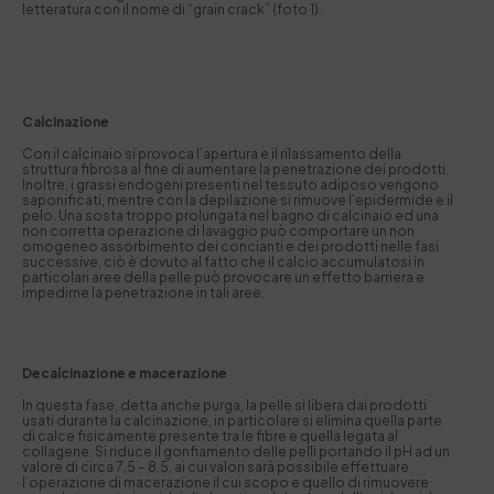
letteratura con il nome di “grain crack” (foto 1).
Calcinazione
Con il calcinaio si provoca l’apertura e il rilassamento della
struttura fibrosa al fine di aumentare la penetrazione dei prodotti.
Inoltre, i grassi endogeni presenti nel tessuto adiposo vengono
saponificati, mentre con la depilazione si rimuove l’epidermide e il
pelo. Una sosta troppo prolungata nel bagno di calcinaio ed una
non corretta operazione di lavaggio può comportare un non
omogeneo assorbimento dei concianti e dei prodotti nelle fasi
successive, ciò è dovuto al fatto che il calcio accumulatosi in
particolari aree della pelle può provocare un effetto barriera e
impedirne la penetrazione in tali aree.
Decalcinazione e macerazione
In questa fase, detta anche purga, la pelle si libera dai prodotti
usati durante la calcinazione, in particolare si elimina quella parte
di calce fisicamente presente tra le fibre e quella legata al
collagene. Si riduce il gonfiamento delle pelli portando il pH ad un
valore di circa 7,5 – 8,5, ai cui valori sarà possibile effettuare
l’operazione di macerazione il cui scopo e quello di rimuovere