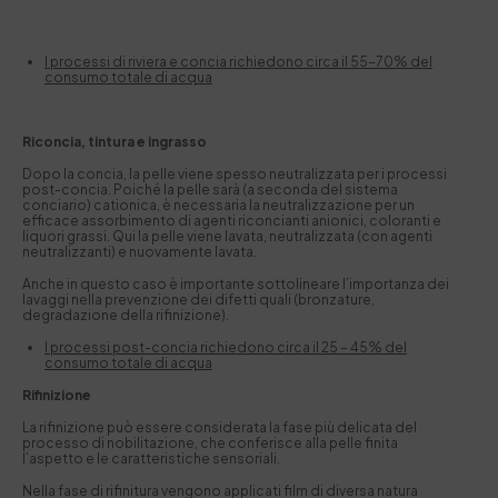
I processi di riviera e concia richiedono circa il 55-70% del
consumo totale di acqua
Riconcia, tintura e ingrasso
Dopo la concia, la pelle viene spesso neutralizzata per i processi
post-concia. Poiché la pelle sarà (a seconda del sistema
conciario) cationica, è necessaria la neutralizzazione per un
efficace assorbimento di agenti riconcianti anionici, coloranti e
liquori grassi. Qui la pelle viene lavata, neutralizzata (con agenti
neutralizzanti) e nuovamente lavata.
Anche in questo caso è importante sottolineare l’importanza dei
lavaggi nella prevenzione dei difetti quali (bronzature,
degradazione della rifinizione).
I processi post-concia richiedono circa il 25 – 45% del
consumo totale di acqua
Rifinizione
La rifinizione può essere considerata la fase più delicata del
processo di nobilitazione, che conferisce alla pelle finita
l’aspetto e le caratteristiche sensoriali.
Nella fase di rifinitura vengono applicati film di diversa natura