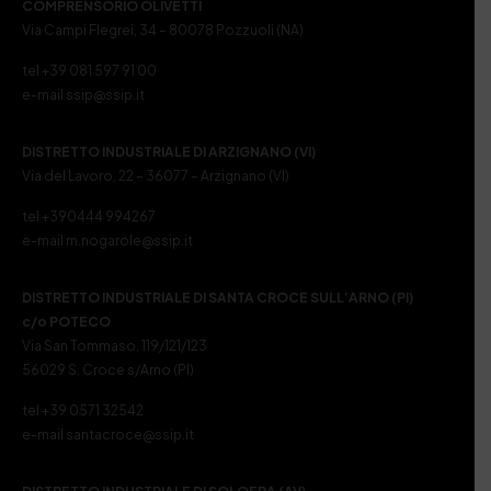
COMPRENSORIO OLIVETTI
Via Campi Flegrei, 34 – 80078 Pozzuoli (NA)
tel +39 081 597 91 00
e-mail ssip@ssip.it
DISTRETTO INDUSTRIALE DI ARZIGNANO (VI)
Via del Lavoro, 22 – 36077 – Arzignano (VI)
tel +390444 994267
e-mail m.nogarole@ssip.it
DISTRETTO INDUSTRIALE DI SANTA CROCE SULL’ARNO (PI)
c/o POTECO
Via San Tommaso, 119/121/123
56029 S. Croce s/Arno (PI)
tel +39 0571 32542
e-mail santacroce@ssip.it