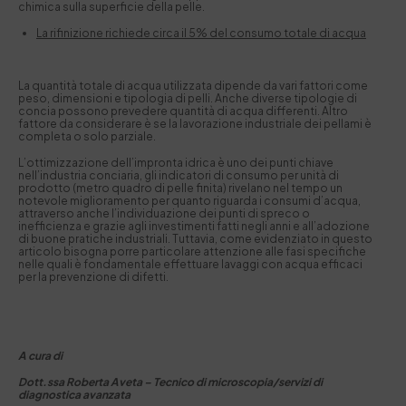
chimica sulla superficie della pelle.
La rifinizione richiede circa il 5% del consumo totale di acqua
La quantità totale di acqua utilizzata dipende da vari fattori come
peso, dimensioni e tipologia di pelli. Anche diverse tipologie di
concia possono prevedere quantità di acqua differenti. Altro
fattore da considerare è se la lavorazione industriale dei pellami è
completa o solo parziale.
L’ottimizzazione dell’impronta idrica è uno dei punti chiave
nell’industria conciaria, gli indicatori di consumo per unità di
prodotto (metro quadro di pelle finita) rivelano nel tempo un
notevole miglioramento per quanto riguarda i consumi d’acqua,
attraverso anche l’individuazione dei punti di spreco o
inefficienza e grazie agli investimenti fatti negli anni e all’adozione
di buone pratiche industriali. Tuttavia, come evidenziato in questo
articolo bisogna porre particolare attenzione alle fasi specifiche
nelle quali è fondamentale effettuare lavaggi con acqua efficaci
per la prevenzione di difetti.
A cura di
Dott.ssa Roberta Aveta – Tecnico di microscopia/servizi di
diagnostica avanzata