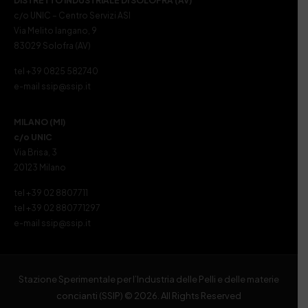
DISTRETTO INDUSTRIALE DI SOLOFRA (AV)
c/o UNIC – Centro Servizi ASI
Via Melito Iangano, 9
83029 Solofra (AV)
tel +39 0825 582740
e-mail ssip@ssip.it
MILANO (MI)
c/o UNIC
Via Brisa, 3
20123 Milano
tel +39 02 8807711
tel +39 02 880771297
e-mail ssip@ssip.it
Stazione Sperimentale per l’Industria delle Pelli e delle materie
concianti (SSIP) © 2026. All Rights Reserved