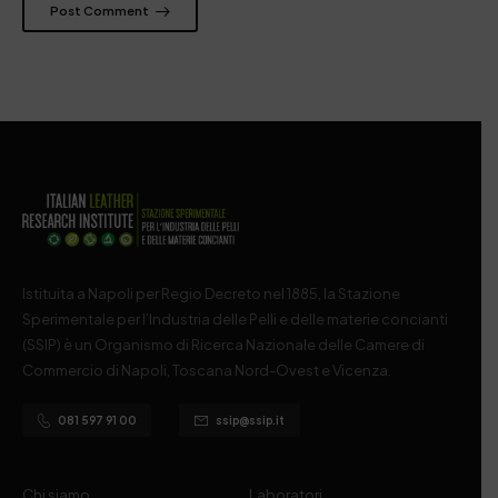
Post Comment
Istituita a Napoli per Regio Decreto nel 1885, la Stazione
Sperimentale per l’Industria delle Pelli e delle materie concianti
(SSIP) è un Organismo di Ricerca Nazionale delle Camere di
Commercio di Napoli, Toscana Nord-Ovest e Vicenza.
081 597 91 00
ssip@ssip.it
Chi siamo
Laboratori