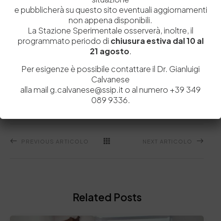
e pubblicherà su questo sito eventuali aggiornamenti
non appena disponibili.
La Stazione Sperimentale osserverà, inoltre, il
programmato periodo di
chiusura estiva dal 10 al
21 agosto
.
Per esigenze è possibile contattare il Dr. Gianluigi
Miscroscopia
Pelle Di Pesce
Roberta Aveta
Calvanese
alla mail g.calvanese@ssip.it o al numero +39 349
089 9336.
PREVIOUS ARTICOLO
NEXT ARTICOLO
Related Posts