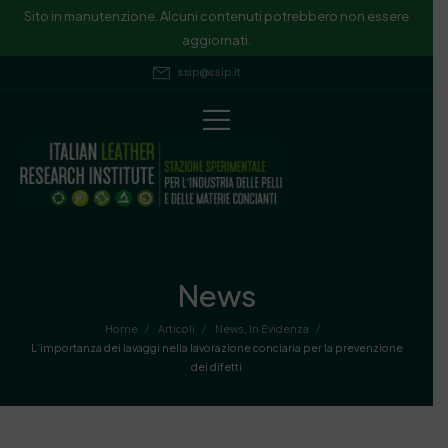
Sito in manutenzione. Alcuni contenuti potrebbero non essere
aggiornati.
ssip@ssip.it
News
/
/
/
Home
Articoli
News
,
In Evidenza
L’importanza dei lavaggi nella lavorazione conciaria per la prevenzione
dei difetti