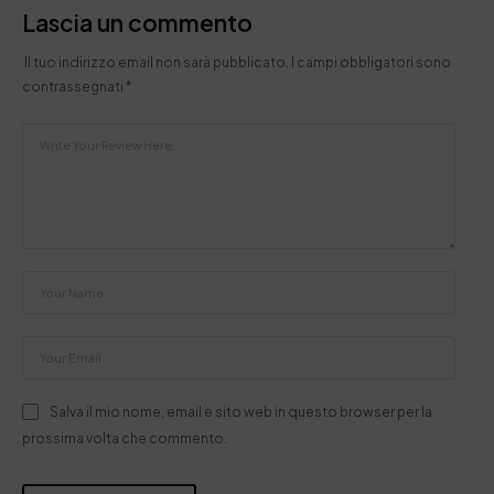
Lascia un commento
Il tuo indirizzo email non sarà pubblicato.
I campi obbligatori sono
contrassegnati
*
Salva il mio nome, email e sito web in questo browser per la
prossima volta che commento.