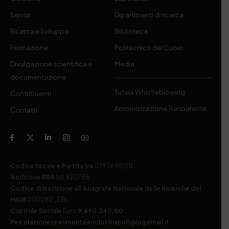
Servizi
Dipartimenti di ricerca
Ricerca e Sviluppo
Biblioteca
Formazione
Politecnico del Cuoio
Divulgazione scientifica e
Media
documentazione
Tutela Whistleblowing
Contribuenti
Amministrazione Trasparente
Contatti
Codice fiscale e Partita Iva
07936981211
Iscrizione REA
NA 920756
Codice di iscrizione all’Anagrafe Nazionale delle Ricerche del
MIUR
000290_EIRI
Capitale Sociale
Euro
9.690.240,00
Pec
stazionesperimentaleindustriapelli@legalmail.it