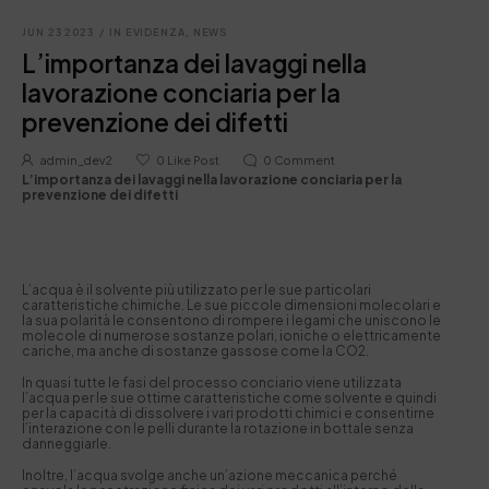
JUN 23 2023
/
IN EVIDENZA
,
NEWS
L’importanza dei lavaggi nella
lavorazione conciaria per la
prevenzione dei difetti
admin_dev2
0
Like Post
0
Comment
L’importanza dei lavaggi nella lavorazione conciaria per la
prevenzione dei difetti
L’acqua è il solvente più utilizzato per le sue particolari
caratteristiche chimiche. Le sue piccole dimensioni molecolari e
la sua polarità le consentono di rompere i legami che uniscono le
molecole di numerose sostanze polari, ioniche o elettricamente
cariche, ma anche di sostanze gassose come la CO2.
In quasi tutte le fasi del processo conciario viene utilizzata
l’acqua per le sue ottime caratteristiche come solvente e quindi
per la capacità di dissolvere i vari prodotti chimici e consentirne
l’interazione con le pelli durante la rotazione in bottale senza
danneggiarle.
Inoltre, l’acqua svolge anche un’azione meccanica perché