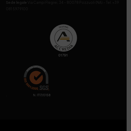
Sede legale
Via Campi Flegrei, 34 – 80078 Pozzuoli (NA) – Tel. +39
081 5979100
. N. IT17/0158