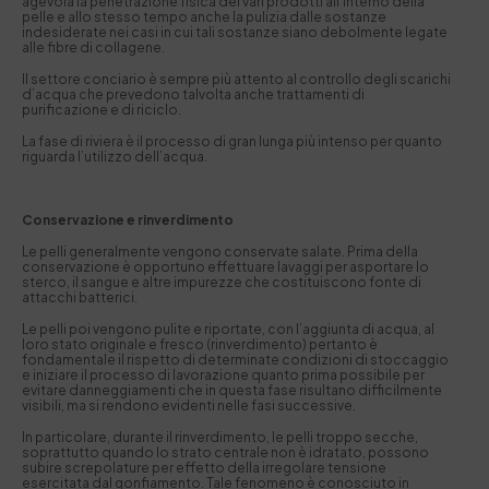
agevola la penetrazione fisica dei vari prodotti all’interno della
pelle e allo stesso tempo anche la pulizia dalle sostanze
indesiderate nei casi in cui tali sostanze siano debolmente legate
alle fibre di collagene.
Il settore conciario è sempre più attento al controllo degli scarichi
d’acqua che prevedono talvolta anche trattamenti di
purificazione e di riciclo.
La fase di riviera è il processo di gran lunga più intenso per quanto
riguarda l’utilizzo dell’acqua.
Conservazione e rinverdimento
Le pelli generalmente vengono conservate salate. Prima della
conservazione è opportuno effettuare lavaggi per asportare lo
sterco, il sangue e altre impurezze che costituiscono fonte di
attacchi batterici.
Le pelli poi vengono pulite e riportate, con l’aggiunta di acqua, al
loro stato originale e fresco (rinverdimento) pertanto è
fondamentale il rispetto di determinate condizioni di stoccaggio
e iniziare il processo di lavorazione quanto prima possibile per
evitare danneggiamenti che in questa fase risultano difficilmente
visibili, ma si rendono evidenti nelle fasi successive.
In particolare, durante il rinverdimento, le pelli troppo secche,
soprattutto quando lo strato centrale non è idratato, possono
subire screpolature per effetto della irregolare tensione
esercitata dal gonfiamento. Tale fenomeno è conosciuto in