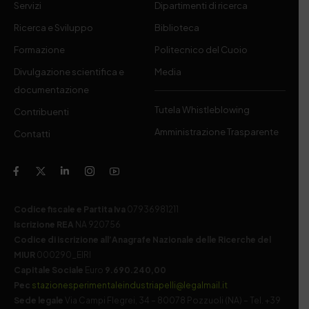
Servizi
Dipartimenti di ricerca
Ricerca e Sviluppo
Biblioteca
Formazione
Politecnico del Cuoio
Divulgazione scientifica e
Media
documentazione
Tutela Whistleblowing
Contribuenti
Amministrazione Trasparente
Contatti
Codice fiscale e Partita Iva
07936981211
Iscrizione REA
NA 920756
Codice di iscrizione all’Anagrafe Nazionale delle Ricerche del
MIUR
000290_EIRI
Capitale Sociale
Euro
9.690.240,00
Pec
stazionesperimentaleindustriapelli@legalmail.it
Sede legale
Via Campi Flegrei, 34 – 80078 Pozzuoli (NA) – Tel. +39