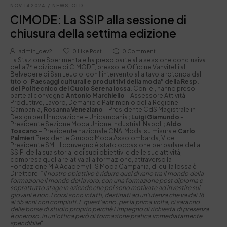
NOV 14 2024
/
NEWS
,
OLD
CIMODE: La SSIP alla sessione di
chiusura della settima edizione
admin_dev2
0
Like Post
0
Comment
La Stazione Sperimentale ha preso parte alla sessione conclusiva
della 7ª edizione di CIMODE, presso le Officine Vanvitelli al
Belvedere di San Leucio, con l’intervento alla tavola rotonda dal
titolo “
Paesaggi culturali e produttivi della moda” della Resp.
del Politecnico del Cuoio Serena Iossa.
Con lei, hanno preso
parte al convegno
Antonio Marchiello
– Assessore Attività
Produttive, Lavoro, Demanio e Patrimonio della Regione
Campania
, Rosanna Veneziano
– Presidente CdS Magistrale in
Design per l’Innovazione – Unicampania
; Luigi Giamundo
–
Presidente Sezione Moda Unione Industriali Napoli
; Aldo
Toscano
– Presidente nazionale CNA Moda su misura e
Carlo
Palmieri
Presidente Gruppo Moda Assolombarda, Vice
Presidente SMI. Il convegno è stato occasione per parlare della
SSIP, della sua storia, dei suoi obiettivi e delle sue attività,
compresa quella relativa alla formazione, attraverso la
Fondazione MIA Academy ITS Moda Campania, di cui la Iossa è
Direttore: “
Il nostro obiettivo è ridurre quel divario tra il mondo della
formazione il mondo del lavoro, con una formazione post diploma e
soprattutto stage in aziende che poi sono motivate ad investire sui
giovani e non. I corsi sono infatti, destinati ad un’utenza che va dai 18
ai 55 anni non compiuti. E quest’anno, per la prima volta, ci saranno
delle borse di studio proprio perchè l’impegno di richiesta di presenza
è oneroso, in un’ottica però di formazione pratica immediatamente
spendibile
“.