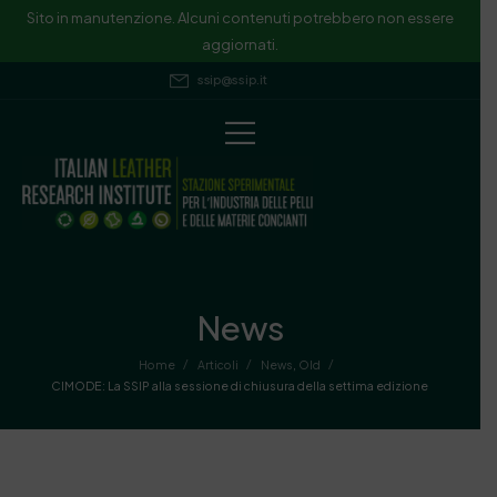
Sito in manutenzione. Alcuni contenuti potrebbero non essere
aggiornati.
ssip@ssip.it
News
/
/
/
Home
Articoli
News
,
Old
CIMODE: La SSIP alla sessione di chiusura della settima edizione