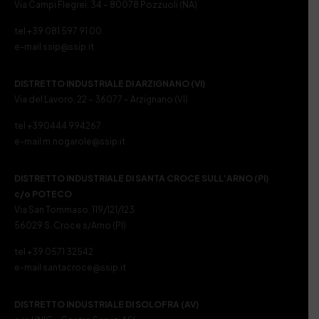
Via Campi Flegrei, 34 – 80078 Pozzuoli (NA)
tel +39 081 597 91 00
e-mail ssip@ssip.it
DISTRETTO INDUSTRIALE DI ARZIGNANO (VI)
Via del Lavoro, 22 – 36077 – Arzignano (VI)
tel +390444 994267
e-mail m.nogarole@ssip.it
DISTRETTO INDUSTRIALE DI SANTA CROCE SULL’ARNO (PI)
c/o POTECO
Via San Tommaso, 119/121/123
56029 S. Croce s/Arno (PI)
tel +39 0571 32542
e-mail santacroce@ssip.it
DISTRETTO INDUSTRIALE DI SOLOFRA (AV)