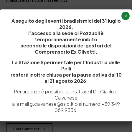
Il tuo indirizzo email non sarà pubblicato.
I campi obbligatori sono
×
contrassegnati
*
A seguito degli eventi bradisismici del 31 luglio
2026,
l’accesso alla sede di Pozzuoli è
temporaneamente inibito
secondo le disposizioni dei gestori del
Comprensorio Ex Olivetti.
La Stazione Sperimentale per l’Industria delle
Pelli
resterà inoltre chiusa per la pausa estiva dal 10
al 21 agosto 2026.
Per urgenze è possibile contattare il Dr. Gianluigi
Calvanese
alla mail g.calvanese@ssip.it o al numero +39 349
Salva il mio nome, email e sito web in questo browser per la
089 9336.
prossima volta che commento.
Post Comment