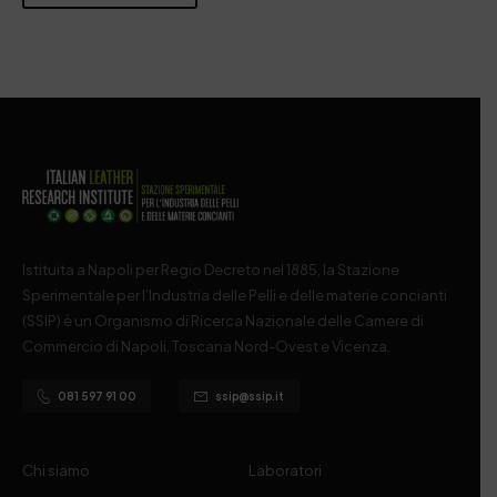
Istituita a Napoli per Regio Decreto nel 1885, la Stazione
Sperimentale per l’Industria delle Pelli e delle materie concianti
(SSIP) è un Organismo di Ricerca Nazionale delle Camere di
Commercio di Napoli, Toscana Nord-Ovest e Vicenza.
081 597 91 00
ssip@ssip.it
Chi siamo
Laboratori