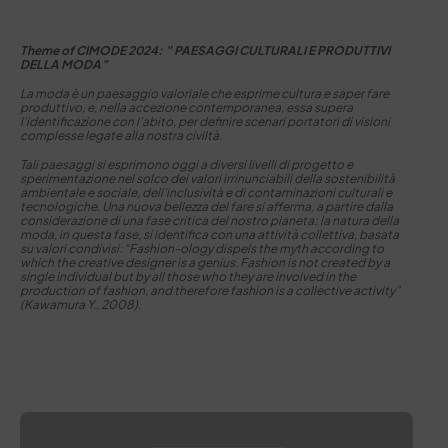
Theme of CIMODE 2024: ” PAESAGGI CULTURALI E PRODUTTIVI
DELLA MODA”
La moda è un paesaggio valoriale che esprime cultura e saper fare
produttivo, e, nella accezione contemporanea, essa supera
l’identificazione con l’abito, per definire scenari portatori di visioni
complesse legate alla nostra civiltà.
Tali paesaggi si esprimono oggi a diversi livelli di progetto e
sperimentazione nel solco dei valori irrinunciabili della sostenibilità
ambientale e sociale, dell’inclusività e di contaminazioni culturali e
tecnologiche. Una nuova bellezza del fare si afferma, a partire dalla
considerazione di una fase critica del nostro pianeta; la natura della
moda, in questa fase, si identifica con una attività collettiva, basata
su valori condivisi: “Fashion-ology dispels the myth according to
which the creative designer is a genius. Fashion is not created by a
single individual but by all those who they are involved in the
production of fashion, and therefore fashion is a collective activity”
(Kawamura Y., 2008).