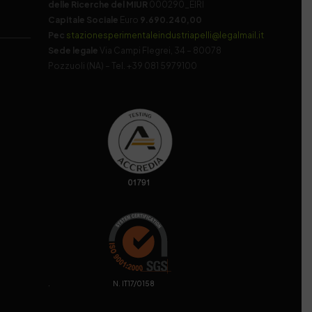
delle Ricerche del MIUR
000290_EIRI
Capitale Sociale
Euro
9.690.240,00
Pec
stazionesperimentaleindustriapelli@legalmail.it
Sede legale
Via Campi Flegrei, 34 – 80078
Pozzuoli (NA) – Tel. +39 081 5979100
. N. IT17/0158