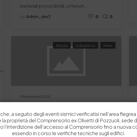
materiali porosi ibridi, ottenuti…
by
Admin_dev2
0
0
Attività
In Evidenza
News
3 Novembre 2025
Leather Update n. 41/2025
che, a seguito degli eventi sismici verificatisi nell’area flegrea 
Approfondimenti sulle attività di ricerca,
 e la proprietà del Comprensorio ex Olivetti di Pozzuoli, sede d
formazione e ogni altra notizia rilevante per
o l’interdizione dell’accesso al Comprensorio fino a nuova 
la filiera pelle.…
essendo in corso le verifiche tecniche sugli edifici.