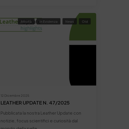
Attività
In Evidenza
News
Old
12 Dicembre 2025
LEATHER UPDATE N. 47/2025
Pubblicata la nostra Leather Update con
notizie, focus scientifici e curiosità dal
mondo della pelle…