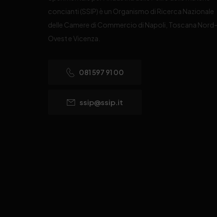
concianti (SSIP) è un Organismo di Ricerca Nazionale
delle Camere di Commercio di Napoli, Toscana Nord
Ovest e Vicenza.
081 597 91 00
ssip@ssip.it