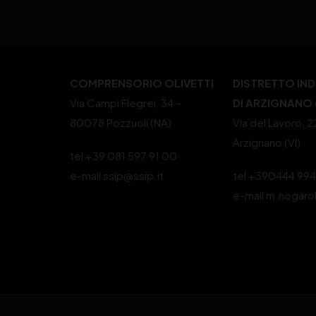
COMPRENSORIO OLIVETTI
DISTRETTO IN
Via Campi Flegrei, 34 –
DI ARZIGNANO (
80078 Pozzuoli (NA)
Via del Lavoro, 
Arzignano (VI)
tel +39 081 597 91 00
e-mail ssip@ssip.it
tel +390444 99
e-mail m.nogaro