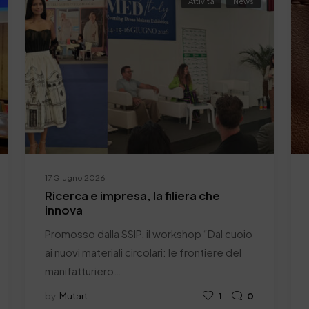
Attività
News
17 Giugno 2026
Ricerca e impresa, la filiera che
innova
Promosso dalla SSIP, il workshop “Dal cuoio
ai nuovi materiali circolari: le frontiere del
manifatturiero…
by
Mutart
1
0