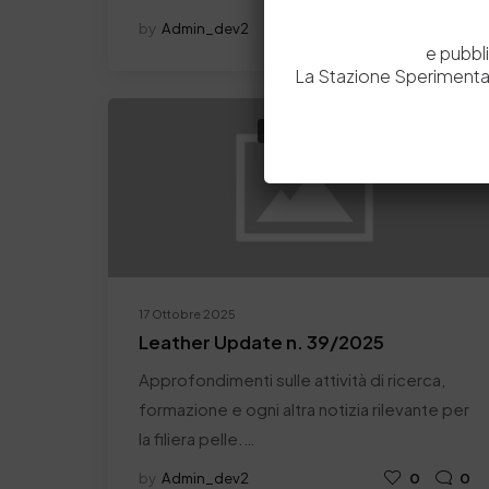
by
Admin_dev2
0
0
e pubbl
La Stazione Sperimental
Attività
In Evidenza
News
17 Ottobre 2025
Leather Update n. 39/2025
Approfondimenti sulle attività di ricerca,
formazione e ogni altra notizia rilevante per
la filiera pelle.…
by
Admin_dev2
0
0