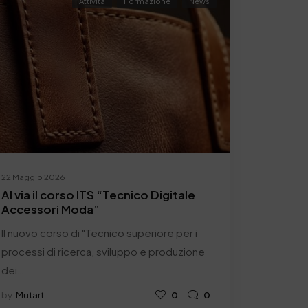
Attività
Formazione
News
22 Maggio 2026
Al via il corso ITS “Tecnico Digitale
Accessori Moda”
Il nuovo corso di "Tecnico superiore per i
processi di ricerca, sviluppo e produzione
dei…
by
Mutart
0
0