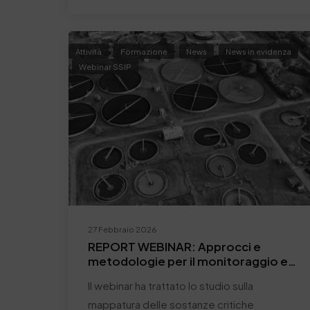
Attività
Formazione
News
News in evidenza
Webinar SSIP
27 Febbraio 2026
REPORT WEBINAR: Approcci e
metodologie per il monitoraggio e il
contenimento degli inquinanti critici
Il webinar ha trattato lo studio sulla
nei reflui conciari
mappatura delle sostanze critiche