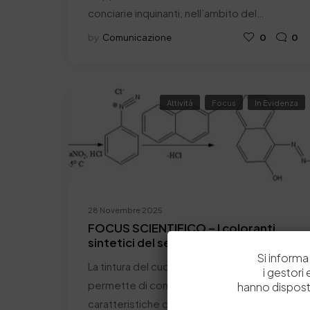
conciarie inquinanti, nell’ambito del…
by
Comunicazione
0
0
Attività
Focus
In Evidenza
28 Novembre 2025
FOCUS SCIENTIFICO – I coloranti
sintetici del settore conciario
Si informa 
La tintura del cuoio, operazione che
i gestori
permette di conferire al pellame le
hanno dispost
caratteristiche cromatiche desiderate…