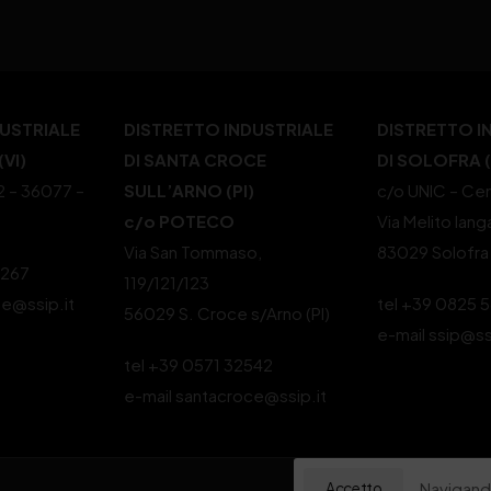
DUSTRIALE
DISTRETTO INDUSTRIALE
DISTRETTO I
VI)
DI SANTA CROCE
DI SOLOFRA 
22 – 36077 –
SULL’ARNO (PI)
c/o UNIC – Cen
c/o POTECO
Via Melito Iang
Via San Tommaso,
83029 Solofra
4267
119/121/123
le@ssip.it
tel +39 0825 
56029 S. Croce s/Arno (PI)
e-mail ssip@ss
tel +39 0571 32542
e-mail santacroce@ssip.it
Navigando
Accetto