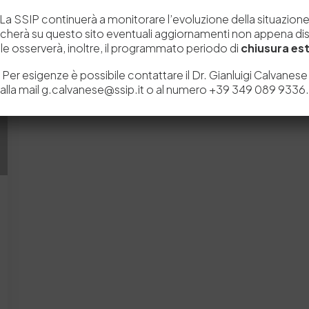
by
Admin_dev2
0
0
La SSIP continuerà a monitorare l’evoluzione della situazion
icherà su questo sito eventuali aggiornamenti non appena disp
e osserverà, inoltre, il programmato periodo di
chiusura est
Per esigenze è possibile contattare il Dr. Gianluigi Calvanese
alla mail g.calvanese@ssip.it o al numero +39 349 089 9336.