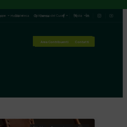
luppo
Biblioteca
Politecnico del Cuoio
Media
io
Media
Cerca
Area Contribuenti
Contatti
Area Contribuenti
Contatti