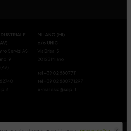
NDUSTRIALE
MILANO (MI)
(AV)
c/o UNIC
tro Servizi ASI
Via Brisa, 3
ano, 9
20123 Milano
 (AV)
tel +39 02 8807711
582740
tel +39 02 880771297
ip.it
e-mail ssip@ssip.it
 su questo sito web, accetti la nostra
privacy policy
.