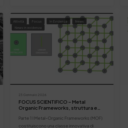
Attività
Focus
In Evidenza
News
News in evidenza
23 Gennaio 2026
FOCUS SCIENTIFICO – Metal
Organic Frameworks, struttura e
potenzialità del “materiale del XXI
Parte 1 I Metal–Organic Frameworks (MOF)
secolo” nell’industria conciaria –
Parte I
costituiscono una classe innovativa di