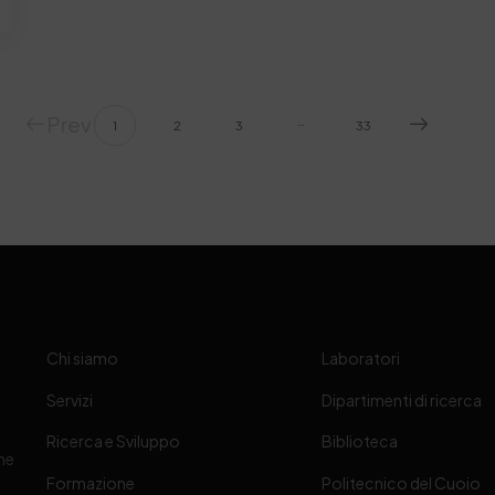
Prev
…
1
2
3
33
Chi siamo
Laboratori
Servizi
Dipartimenti di ricerca
Ricerca e Sviluppo
Biblioteca
one
Formazione
Politecnico del Cuoio