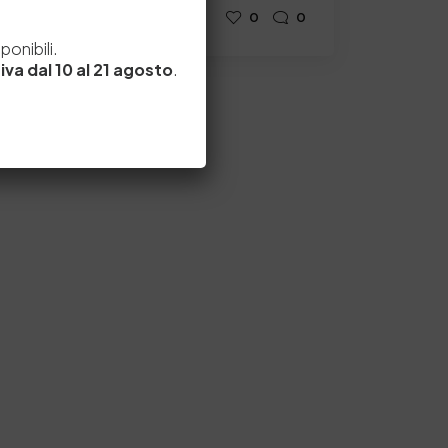
by
Admin_dev2
0
0
e
onibili.
iva dal 10 al 21 agosto
.