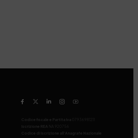
Codice fiscale e Partita Iva
07936981211
Iscrizione REA
NA 920756
Codice di iscrizione all’Anagrafe Nazionale