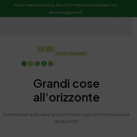
Sito in manutenzione. Alcuni contenuti potrebbero non
essere aggiornati.
Shop
ssip@ssip.it
Cerca
Grandi cose
all'orizzonte
Sta nascendo qualcosa di grosso! Il nostro negozio è in lavorazione e
aprirà presto!