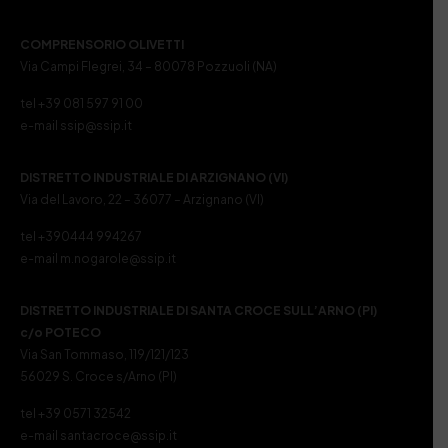
COMPRENSORIO OLIVETTI
Via Campi Flegrei, 34 – 80078 Pozzuoli (NA)
tel +39 081 597 91 00
e-mail ssip@ssip.it
DISTRETTO INDUSTRIALE DI ARZIGNANO (VI)
Via del Lavoro, 22 – 36077 – Arzignano (VI)
tel +390444 994267
e-mail m.nogarole@ssip.it
DISTRETTO INDUSTRIALE DI SANTA CROCE SULL’ARNO (PI)
c/o POTECO
Via San Tommaso, 119/121/123
56029 S. Croce s/Arno (PI)
tel +39 0571 32542
e-mail santacroce@ssip.it