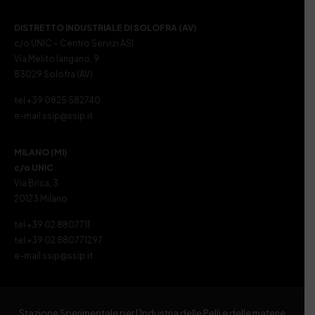
DISTRETTO INDUSTRIALE DI SOLOFRA (AV)
c/o UNIC – Centro Servizi ASI
Via Melito Iangano, 9
83029 Solofra (AV)
tel +39 0825 582740
e-mail ssip@ssip.it
MILANO (MI)
c/o UNIC
Via Brisa, 3
20123 Milano
tel +39 02 8807711
tel +39 02 880771297
e-mail ssip@ssip.it
Stazione Sperimentale per l’Industria delle Pelli e delle materie