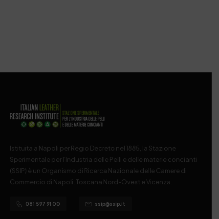
Istituita a Napoli per Regio Decreto nel 1885, la Stazione
Sperimentale per l’Industria delle Pelli e delle materie concianti
(SSIP) è un Organismo di Ricerca Nazionale delle Camere di
Commercio di Napoli, Toscana Nord-Ovest e Vicenza.
081 597 91 00
ssip@ssip.it