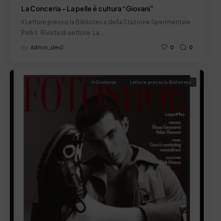
La Conceria – La pelle è cultura “Giovani”
◊ Letture presso la Biblioteca della Stazione Sperimentale
Pelli ◊ Rivista di settore: La…
by
Admin_dev2
0
0
In Evidenza
Letture presso la Biblioteca