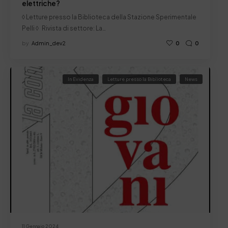
elettriche?
◊ Letture presso la Biblioteca della Stazione Sperimentale
Pelli ◊ Rivista di settore: La…
by
Admin_dev2
0
0
In Evidenza
Letture presso la Biblioteca
News
11 Gennaio 2024