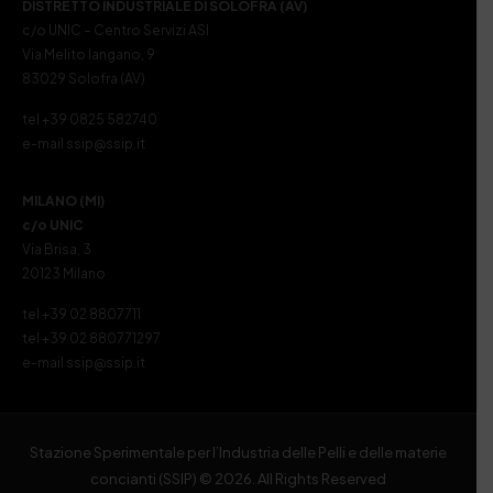
DISTRETTO INDUSTRIALE DI SOLOFRA (AV)
c/o UNIC – Centro Servizi ASI
Via Melito Iangano, 9
83029 Solofra (AV)
tel +39 0825 582740
e-mail ssip@ssip.it
MILANO (MI)
c/o UNIC
Via Brisa, 3
20123 Milano
tel +39 02 8807711
tel +39 02 880771297
e-mail ssip@ssip.it
Stazione Sperimentale per l’Industria delle Pelli e delle materie
concianti (SSIP) © 2026. All Rights Reserved