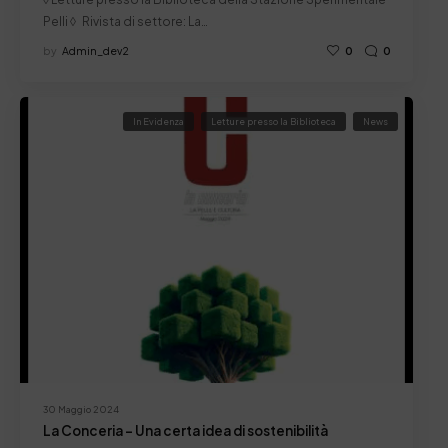
Pelli ◊ Rivista di settore: La…
by
Admin_dev2
0
0
In Evidenza
Letture presso la Biblioteca
News
30 Maggio 2024
La Conceria – Una certa idea di sostenibilità