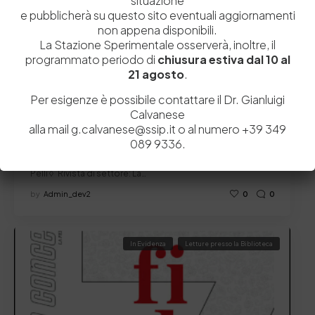
situazione
e pubblicherà su questo sito eventuali aggiornamenti
non appena disponibili.
La Stazione Sperimentale osserverà, inoltre, il
programmato periodo di
chiusura estiva dal 10 al
21 agosto
.
Per esigenze è possibile contattare il Dr. Gianluigi
Calvanese
11 Ottobre 2023
alla mail g.calvanese@ssip.it o al numero +39 349
La Conceria – La pelle è cultura “Comunicazione”
089 9336.
◊ Letture presso la Biblioteca della Stazione Sperimentale
Pelli ◊ Rivista di settore: La…
by
Admin_dev2
0
0
In Evidenza
Letture presso la Biblioteca