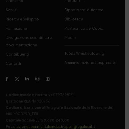
Chi siamo
Laboratori
Servizi
Dipartimenti di ricerca
Ricerca e Sviluppo
Biblioteca
Formazione
Politecnico del Cuoio
Divulgazione scientifica e
Media
documentazione
Tutela Whistleblowing
Contribuenti
Amministrazione Trasparente
Contatti
Codice fiscale e Partita Iva
07936981211
Iscrizione REA
NA 920756
Codice di iscrizione all’Anagrafe Nazionale delle Ricerche del
MIUR
000290_EIRI
Capitale Sociale
Euro
9.690.240,00
Pec
stazionesperimentaleindustriapelli@legalmail.it