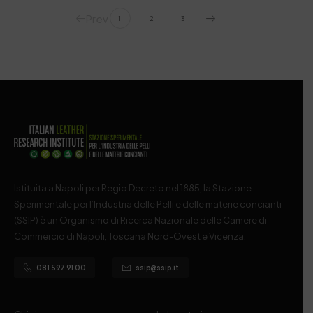
Prev
1
2
3
Istituita a Napoli per Regio Decreto nel 1885, la Stazione
Sperimentale per l’Industria delle Pelli e delle materie concianti
(SSIP) è un Organismo di Ricerca Nazionale delle Camere di
Commercio di Napoli, Toscana Nord-Ovest e Vicenza.
081 597 91 00
ssip@ssip.it