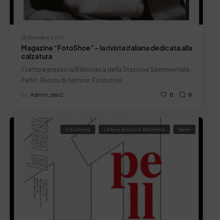
28 Dicembre 2023
Magazine “FotoShoe” – la rivista italiana dedicata alla
calzatura
◊ Letture presso la Biblioteca della Stazione Sperimentale
Pelli ◊ Rivista di settore: Fotoshoe…
by
Admin_dev2
0
0
In Evidenza
Letture presso la Biblioteca
News