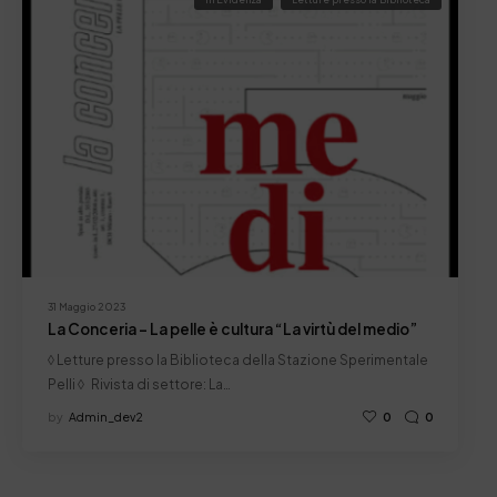
31 Maggio 2023
La Conceria – La pelle è cultura “La virtù del medio”
◊ Letture presso la Biblioteca della Stazione Sperimentale
Pelli ◊ Rivista di settore: La…
by
Admin_dev2
0
0