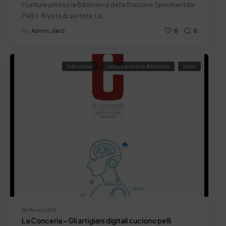
◊ Letture presso la Biblioteca della Stazione Sperimentale
Pelli ◊ Rivista di settore: La…
by
Admin_dev2
0
0
In Evidenza
Letture presso la Biblioteca
News
26 Marzo 2024
La Conceria – Gli artigiani digitali cuciono pelli