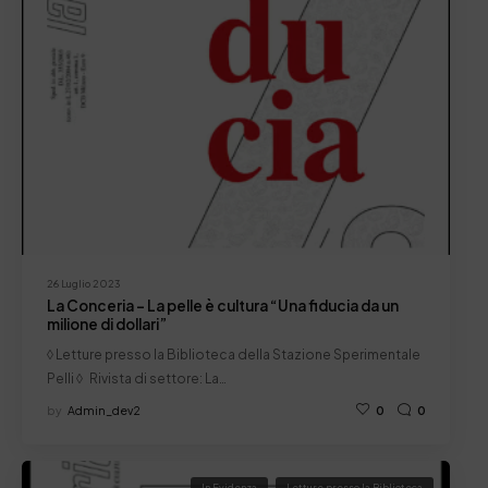
26 Luglio 2023
La Conceria – La pelle è cultura “Una fiducia da un
milione di dollari”
◊ Letture presso la Biblioteca della Stazione Sperimentale
Pelli ◊ Rivista di settore: La…
by
Admin_dev2
0
0
In Evidenza
Letture presso la Biblioteca