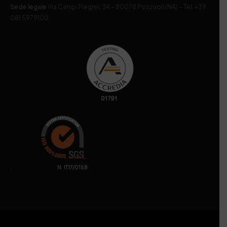
Sede legale
Via Campi Flegrei, 34 – 80078 Pozzuoli (NA) – Tel. +39
081 5979100
. N. IT17/0158