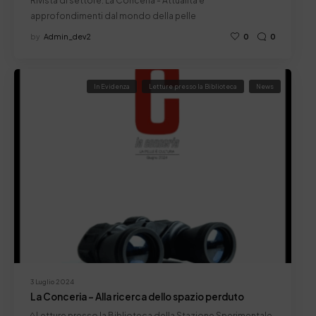
Rivista di settore: La Conceria - Attualità e
approfondimenti dal mondo della pelle
by
Admin_dev2
0
0
In Evidenza
Letture presso la Biblioteca
News
3 Luglio 2024
La Conceria – Alla ricerca dello spazio perduto
◊ Letture presso la Biblioteca della Stazione Sperimentale