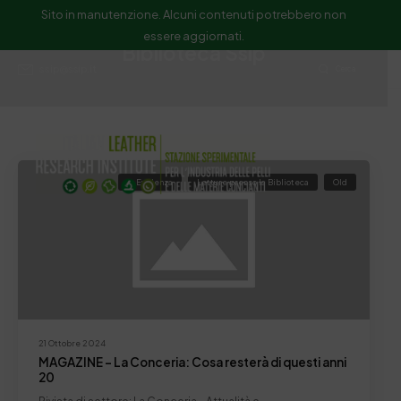
Sito in manutenzione. Alcuni contenuti potrebbero non
essere aggiornati.
Biblioteca Ssip
ssip@ssip.it
Cerca
In Evidenza
Letture presso la Biblioteca
Old
21 Ottobre 2024
MAGAZINE – La Conceria: Cosa resterà di questi anni
20