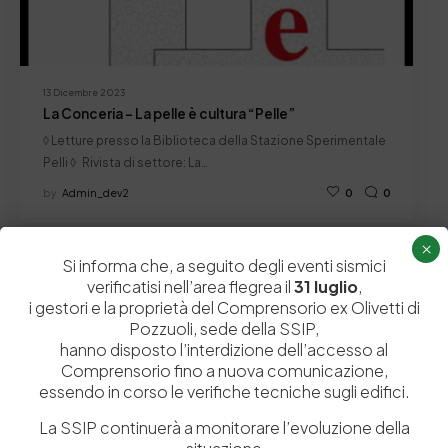
13 Dicembre 2023
La Conceria – La pelle è cultura “Pelle”
◊ Letture presso la Biblioteca della Stazione Sperimentale
Pelli ◊ Rivista di settore: La…
by
Admin_dev2
0
0
×
Si informa che, a seguito degli eventi sismici
In Evidenza
Letture presso la Biblioteca
News
verificatisi nell’area flegrea il
31 luglio
,
i gestori e la proprietà del Comprensorio ex Olivetti di
Pozzuoli, sede della SSIP,
hanno disposto l’interdizione dell’accesso al
Comprensorio fino a nuova comunicazione,
essendo in corso le verifiche tecniche sugli edifici.
La SSIP continuerà a monitorare l’evoluzione della