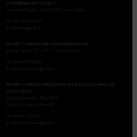
COMPRENSORIO OLIVETTI
Via Campi Flegrei, 34 – 80078 Pozzuoli (NA)
tel +39 081 597 91 00
e-mail ssip@ssip.it
DISTRETTO INDUSTRIALE DI ARZIGNANO (VI)
Via del Lavoro, 22 – 36077 – Arzignano (VI)
tel +390444 994267
e-mail m.nogarole@ssip.it
DISTRETTO INDUSTRIALE DI SANTA CROCE SULL’ARNO (PI)
c/o POTECO
Via San Tommaso, 119/121/123
56029 S. Croce s/Arno (PI)
tel +39 0571 32542
e-mail santacroce@ssip.it