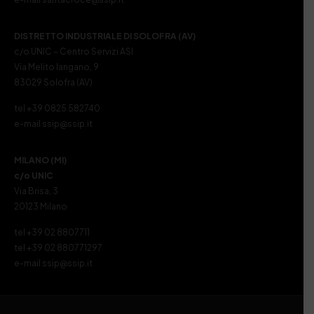
DISTRETTO INDUSTRIALE DI SOLOFRA (AV)
c/o UNIC – Centro Servizi ASI
Via Melito Iangano, 9
83029 Solofra (AV)
tel +39 0825 582740
e-mail ssip@ssip.it
MILANO (MI)
c/o UNIC
Via Brisa, 3
20123 Milano
tel +39 02 8807711
tel +39 02 880771297
e-mail ssip@ssip.it