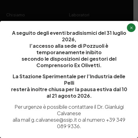
Chi siamo
Laboratori
Servizi
Dipartimenti di ricerca
×
A seguito degli eventi bradisismici del 31 luglio
Ricerca e Sviluppo
Biblioteca
2026,
Formazione
Politecnico del Cuoio
l’accesso alla sede di Pozzuoli è
temporaneamente inibito
Divulgazione scientifica e
Media
secondo le disposizioni dei gestori del
documentazione
Comprensorio Ex Olivetti.
Tutela Whistleblowing
Contribuenti
La Stazione Sperimentale per l’Industria delle
Amministrazione Trasparente
Contatti
Pelli
resterà inoltre chiusa per la pausa estiva dal 10
al 21 agosto 2026.
Per urgenze è possibile contattare il Dr. Gianluigi
Calvanese
Codice fiscale e Partita Iva
07936981211
alla mail g.calvanese@ssip.it o al numero +39 349
Iscrizione REA
NA 920756
089 9336.
Codice di iscrizione all’Anagrafe Nazionale delle Ricerche del
MIUR
000290_EIRI