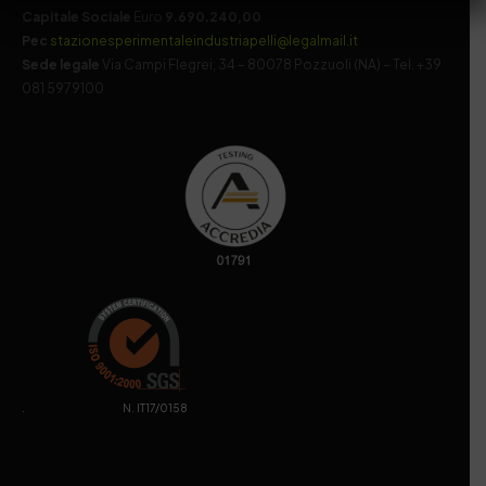
Capitale Sociale
Euro
9.690.240,00
Pec
stazionesperimentaleindustriapelli@legalmail.it
Sede legale
Via Campi Flegrei, 34 – 80078 Pozzuoli (NA) – Tel. +39
081 5979100
. N. IT17/0158