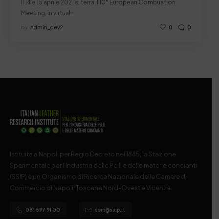
Il 14 e 15 aprile 2021 si terrà il 10° European Combustion
Meeting, in virtual…
by
Admin_dev2
0
0
Istituita a Napoli per Regio Decreto nel 1885, la Stazione
Sperimentale per l’Industria delle Pelli e delle materie concianti
(SSIP) è un Organismo di Ricerca Nazionale delle Camere di
Commercio di Napoli, Toscana Nord-Ovest e Vicenza.
081 597 91 00
ssip@ssip.it