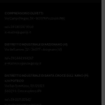
COMPRENSORIO OLIVETTI
Via Campi Flegrei, 34 – 80078 Pozzuoli (NA)
tel +39 081 597 91 00
e-mail ssip@ssip.it
DISTRETTO INDUSTRIALE DI ARZIGNANO (VI)
Via del Lavoro, 22 – 36077 – Arzignano (VI)
tel +390444 994267
e-mail m.nogarole@ssip.it
DISTRETTO INDUSTRIALE DI SANTA CROCE SULL’ARNO (PI)
c/o POTECO
Via San Tommaso, 119/121/123
56029 S. Croce s/Arno (PI)
tel +39 0571 32542
e-mail santacroce@ssip.it