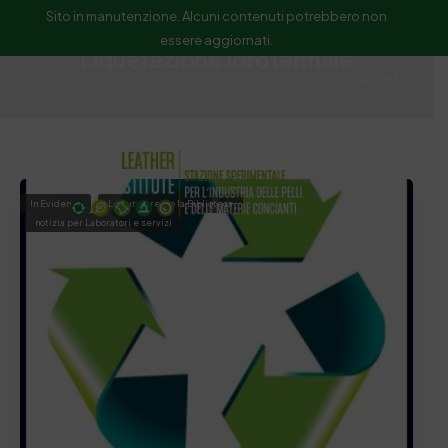
Sito in manutenzione. Alcuni contenuti potrebbero non
essere aggiornati.
Liquefazione Idrotermale
ssip@ssip.it
Cerca
In Evidenza
Letture presso la Biblioteca
notizia per Laboratori e servizi