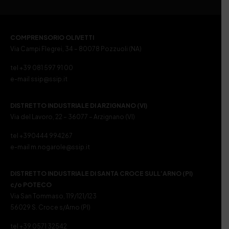
COMPRENSORIO OLIVETTI
Via Campi Flegrei, 34 – 80078 Pozzuoli (NA)
tel +39 081 597 91 00
e-mail ssip@ssip.it
DISTRETTO INDUSTRIALE DI ARZIGNANO (VI)
Via del Lavoro, 22 – 36077 – Arzignano (VI)
tel +390444 994267
e-mail m.nogarole@ssip.it
DISTRETTO INDUSTRIALE DI SANTA CROCE SULL’ARNO (PI)
c/o POTECO
Via San Tommaso, 119/121/123
56029 S. Croce s/Arno (PI)
tel +39 0571 32542