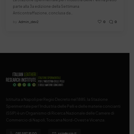
parte alla 3a edizione della Settimana
Anticontraffazione, conclusa da…
by
Admin_dev2
0
0
Istituita a Napoli per Regio Decreto nel 1885, la Stazione
Sperimentale per l’Industria delle Pelli e delle materie concianti
(SSIP) è un Organismo di Ricerca Nazionale delle Camere di
Commercio di Napoli, Toscana Nord-Ovest e Vicenza.
081 597 91 00
ssip@ssip.it