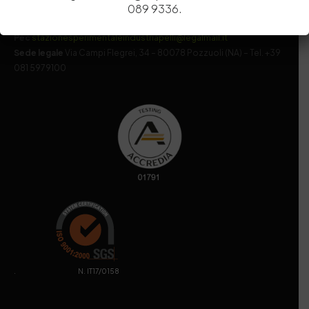
089 9336.
MIUR
000290_EIRI
Capitale Sociale
Euro
9.690.240,00
Pec
stazionesperimentaleindustriapelli@legalmail.it
Sede legale
Via Campi Flegrei, 34 – 80078 Pozzuoli (NA) – Tel. +39
081 5979100
. N. IT17/0158