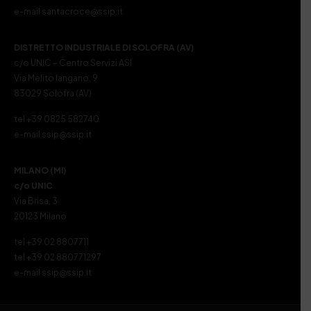
e-mail santacroce@ssip.it
DISTRETTO INDUSTRIALE DI SOLOFRA (AV)
c/o UNIC – Centro Servizi ASI
Via Melito Iangano, 9
83029 Solofra (AV)
tel +39 0825 582740
e-mail ssip@ssip.it
MILANO (MI)
c/o UNIC
Via Brisa, 3
20123 Milano
tel +39 02 8807711
tel +39 02 880771297
e-mail ssip@ssip.it