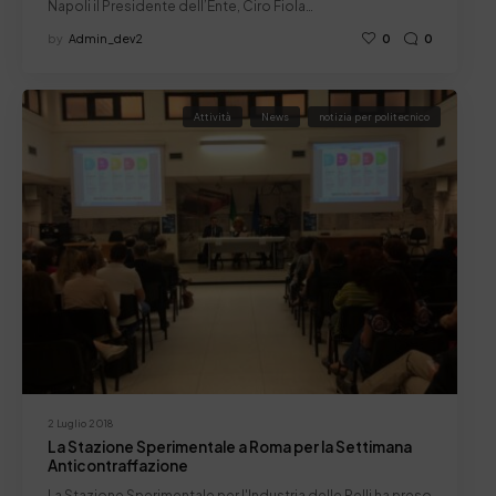
Napoli il Presidente dell’Ente, Ciro Fiola…
by
Admin_dev2
0
0
Attività
News
notizia per politecnico
2 Luglio 2018
La Stazione Sperimentale a Roma per la Settimana
Anticontraffazione
La Stazione Sperimentale per l'Industria delle Pelli ha preso