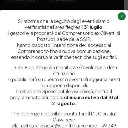
×
Chi siamo
Laboratori
Si informa che, a seguito degli eventi sismici
verificatisi nell’area flegrea il
31 luglio
,
Servizi
Dipartimenti di ricerca
i gestori e la proprietà del Comprensorio ex Olivetti di
Ricerca e Sviluppo
Biblioteca
Pozzuoli, sede della SSIP,
hanno disposto l’interdizione dell’accesso al
Formazione
Politecnico del Cuoio
Comprensorio fino a nuova comunicazione,
Divulgazione scientifica e
Media
essendo in corso le verifiche tecniche sugli edifici.
documentazione
La SSIP continuerà a monitorare l’evoluzione della
Tutela Whistleblowing
Contribuenti
situazione
e pubblicherà su questo sito eventuali aggiornamenti
Amministrazione Trasparente
Contatti
non appena disponibili.
La Stazione Sperimentale osserverà, inoltre, il
programmato periodo di
chiusura estiva dal 10 al
21 agosto
.
Codice fiscale e Partita Iva
07936981211
Per esigenze è possibile contattare il Dr. Gianluigi
Iscrizione REA
NA 920756
Calvanese
alla mail g.calvanese@ssip.it o al numero +39 349
Codice di iscrizione all’Anagrafe Nazionale delle Ricerche del