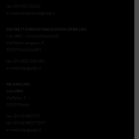
tel +39 0571 32542
e-mail santacroce@ssip.it
DISTRETTO INDUSTRIALE DI SOLOFRA (AV)
c/o UNIC – Centro Servizi ASI
Via Melito Iangano, 9
83029 Solofra (AV)
tel +39 0825 582740
e-mail ssip@ssip.it
MILANO (MI)
c/o UNIC
Via Brisa, 3
20123 Milano
tel +39 02 8807711
tel +39 02 880771297
e-mail ssip@ssip.it