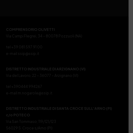
COMPRENSORIO OLIVETTI
Via Campi Flegrei, 34 – 80078 Pozzuoli (NA)
tel +39 081 597 91 00
e-mail ssip@ssip.it
DISTRETTO INDUSTRIALE DI ARZIGNANO (VI)
Via del Lavoro, 22 – 36077 – Arzignano (VI)
tel +390444 994267
e-mail m.nogarole@ssip.it
DISTRETTO INDUSTRIALE DI SANTA CROCE SULL’ARNO (PI)
c/o POTECO
Via San Tommaso, 119/121/123
56029 S. Croce s/Arno (PI)