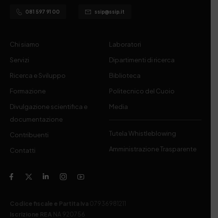
081 597 91 00
ssip@ssip.it
Chi siamo
Laboratori
Servizi
Dipartimenti di ricerca
Ricerca e Sviluppo
Biblioteca
Formazione
Politecnico del Cuoio
Divulgazione scientifica e
Media
documentazione
Tutela Whistleblowing
Contribuenti
Amministrazione Trasparente
Contatti
Codice fiscale e Partita Iva
07936981211
Iscrizione REA
NA 920756