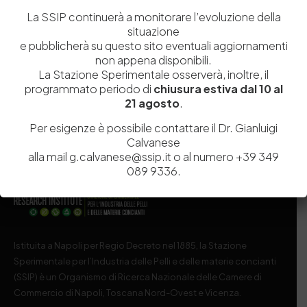
Distretto toscano: nel 2018 più di 500 studenti
coinvolti nell’industria conciaria
La SSIP continuerà a monitorare l’evoluzione della
situazione
Più di 500 studenti coinvolti solo nell’anno scolastico
e pubblicherà su questo sito eventuali aggiornamenti
201718, circa 5000 quelli che vi hanno…
non appena disponibili.
by
Admin_dev2
0
0
La Stazione Sperimentale osserverà, inoltre, il
programmato periodo di
chiusura estiva dal 10 al
21 agosto
.
Per esigenze è possibile contattare il Dr. Gianluigi
Calvanese
alla mail g.calvanese@ssip.it o al numero +39 349
089 9336.
Istituita a Napoli per Regio Decreto nel 1885, la Stazione
Sperimentale per l’Industria delle Pelli e delle materie concianti
(SSIP) è un Organismo di Ricerca Nazionale delle Camere di
Commercio di Napoli, Toscana Nord-Ovest e Vicenza.