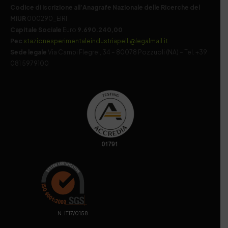
Codice di iscrizione all’Anagrafe Nazionale delle Ricerche del
MIUR
000290_EIRI
Capitale Sociale
Euro
9.690.240,00
Pec
stazionesperimentaleindustriapelli@legalmail.it
Sede legale
Via Campi Flegrei, 34 – 80078 Pozzuoli (NA) – Tel. +39
081 5979100
. N. IT17/0158