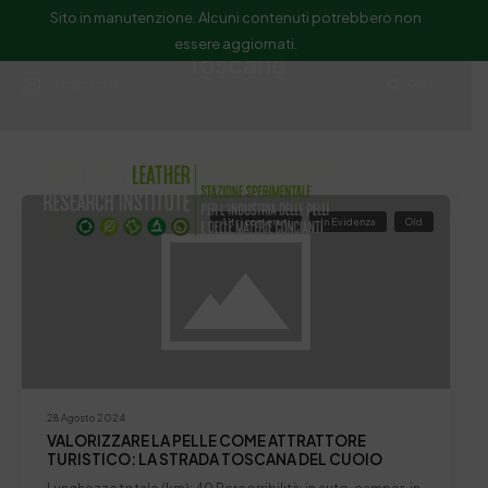
Sito in manutenzione. Alcuni contenuti potrebbero non
essere aggiornati.
Toscana
ssip@ssip.it
Cerca
Altri contenuti
In Evidenza
Old
28 Agosto 2024
VALORIZZARE LA PELLE COME ATTRATTORE
TURISTICO: LA STRADA TOSCANA DEL CUOIO