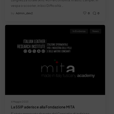
Lunghezza totale (km): 40 Percorribilità: in auto, camper, in
vespa o scooter, in bici Difficoltà:…
by
Admin_dev2
0
0
In Evidenza
News
4 Maggio 2023
La SSIP aderisce alla Fondazione MITA
E’ stata approvata da parte del Consiglio di indirizzo