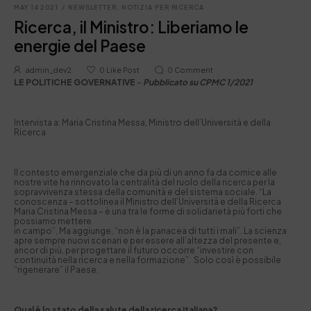
MAY 14 2021
/
NEWSLETTER
,
NOTIZIA PER RICERCA
Ricerca, il Ministro: Liberiamo le
energie del Paese
admin_dev2
0
Like Post
0
Comment
LE POLITICHE GOVERNATIVE
–
Pubblicato su CPMC 1/2021
Intervista a: Maria Cristina Messa, Ministro dell’Università e della
Ricerca
Il contesto emergenziale che da più di un anno fa da cornice alle
nostre vite ha rinnovato la centralità del ruolo della ricerca per la
sopravvivenza stessa della comunità e del sistema sociale. “La
conoscenza – sottolinea il Ministro dell’Università e della Ricerca
Maria Cristina Messa – è una tra le forme di solidarietà più forti che
possiamo mettere
in campo”. Ma aggiunge, “non è la panacea di tutti i mali”. La scienza
apre sempre nuovi scenari e per essere all’altezza del presente e,
ancor di più, per progettare il futuro occorre “investire con
continuità nella ricerca e nella formazione”. Solo così è possibile
“rigenerare” il Paese.
Qual è lo stato della salute della ricerca italiana?