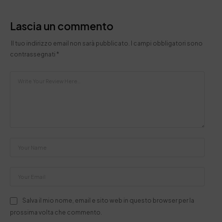
Lascia un commento
Il tuo indirizzo email non sarà pubblicato.
I campi obbligatori sono
contrassegnati
*
Salva il mio nome, email e sito web in questo browser per la
prossima volta che commento.