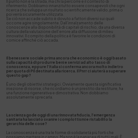
Il punto non è la strada, ma chi la percorre e il contesto di
riferimento. Dobbiamo innanzitutto essere consapevoli che ogni
ricerca che sviluppa un risultato scientificamente valido, prima o
poi verrà sicuramente utilizzata.
Se ciò non accade subito è dovuto a fattori diversi sui quali
occorre agire singolarmente. Dall’innalzamento delle
conoscenze alla disponibilità di capitali di rischio, da una diversa
cultura della valutazione dell’errore alla diffusione di milieu
innovativi. Il compito della politica è favorire le condizioni di
cornice affinché ciò accada.
Il benessere sociale prima ancora che economico è oggi basato
sulla capacità di produrre beni e servizi ad alto tasso di
conoscenza, eppure l’Italia si conferma ancora molto indietro
per quota di Pil destinata alla ricerca. Il Pnrr ci aiuterà a superare
questo gap?
È uno degli obiettivi strategici. Ovviamente questa significativa
iniezione di risorse, che ricordiamo è un prestito da restituire, ha
una funzione rigenerativa e dimostrativa. Non dobbiamo
assolutamente sprecarla.
La scienza gode oggi di una rinnovata fiducia, l’emergenza
sanitaria ha lasciato svanire i complottismi e ristabilito la
gerarchia delle cose?
La conoscenza è una tra le forme di solidarietà più forti che
possiamo mettere in campo. Ma non è la panacea di tutti i mali. È