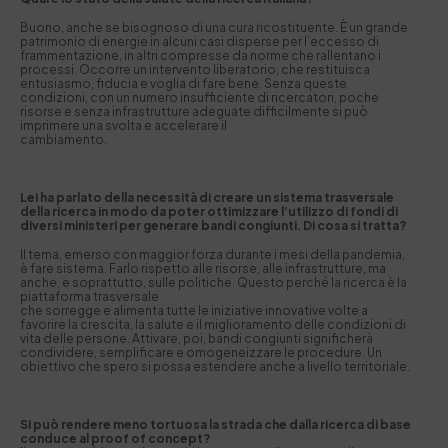
Buono, anche se bisognoso di una cura ricostituente. È un grande
patrimonio di energie in alcuni casi disperse per l’eccesso di
frammentazione, in altri compresse da norme che rallentano i
processi. Occorre un intervento liberatorio, che restituisca
entusiasmo, fiducia e voglia di fare bene. Senza queste
condizioni, con un numero insufficiente di ricercatori, poche
risorse e senza infrastrutture adeguate difficilmente si può
imprimere una svolta e accelerare il
cambiamento.
Lei ha parlato della necessità di creare un sistema trasversale
della ricerca in modo da poter ottimizzare l’utilizzo di fondi di
diversi ministeri per generare bandi congiunti. Di cosa si tratta?
Il tema, emerso con maggior forza durante i mesi della pandemia,
è fare sistema. Farlo rispetto alle risorse, alle infrastrutture, ma
anche, e soprattutto, sulle politiche. Questo perché la ricerca è la
piattaforma trasversale
che sorregge e alimenta tutte le iniziative innovative volte a
favorire la crescita, la salute e il miglioramento delle condizioni di
vita delle persone. Attivare, poi, bandi congiunti significherà
condividere, semplificare e omogeneizzare le procedure. Un
obiettivo che spero si possa estendere anche a livello territoriale.
Si può rendere meno tortuosa la strada che dalla ricerca di base
conduce al proof of concept?