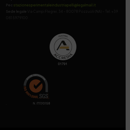
Pec
stazionesperimentaleindustriapelli@legalmail.it
Sede legale
Via Campi Flegrei, 34 – 80078 Pozzuoli (NA) – Tel. +39
081 5979100
. N. IT17/0158