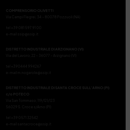
COMPRENSORIO OLIVETTI
Via Campi Flegrei, 34 – 80078 Pozzuoli (NA)
tel +39 081 597 91 00
e-mail ssip@ssip.it
DISTRETTO INDUSTRIALE DI ARZIGNANO (VI)
Via del Lavoro, 22 – 36077 – Arzignano (VI)
tel +390444 994267
e-mail m.nogarole@ssip.it
DISTRETTO INDUSTRIALE DI SANTA CROCE SULL’ARNO (PI)
c/o POTECO
Via San Tommaso, 119/121/123
56029 S. Croce s/Arno (PI)
tel +39 0571 32542
e-mail santacroce@ssip.it