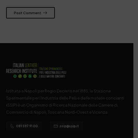
Post Comment
Istituita a Napoli per Regio Decreto nel 1885, la Stazione
Sperimentale per l’Industria delle Pelli e delle materie concianti
(SSIP) è un Organismo di Ricerca Nazionale delle Camere di
Commercio di Napoli, Toscana Nord-Ovest e Vicenza.
081 597 91 00
ssip@ssip.it