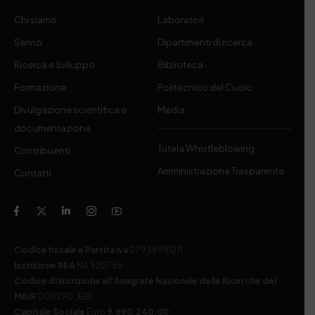
Chi siamo
Laboratori
Servizi
Dipartimenti di ricerca
Ricerca e Sviluppo
Biblioteca
Formazione
Politecnico del Cuoio
Divulgazione scientifica e
Media
documentazione
Tutela Whistleblowing
Contribuenti
Amministrazione Trasparente
Contatti
Codice fiscale e Partita Iva
07936981211
Iscrizione REA
NA 920756
Codice di iscrizione all’Anagrafe Nazionale delle Ricerche del
MIUR
000290_EIRI
Capitale Sociale
Euro
9.690.240,00