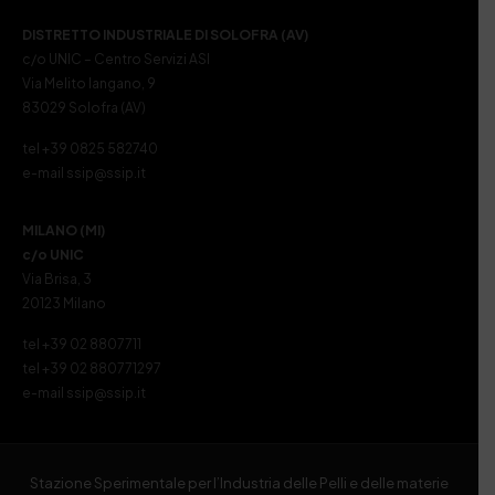
DISTRETTO INDUSTRIALE DI SOLOFRA (AV)
c/o UNIC – Centro Servizi ASI
Via Melito Iangano, 9
83029 Solofra (AV)
tel +39 0825 582740
e-mail ssip@ssip.it
MILANO (MI)
c/o UNIC
Via Brisa, 3
20123 Milano
tel +39 02 8807711
tel +39 02 880771297
e-mail ssip@ssip.it
Stazione Sperimentale per l’Industria delle Pelli e delle materie