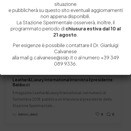
situazione
News
Newsletter
e pubblicherà su questo sito eventuali aggiornamenti
non appena disponibili.
La Stazione Sperimentale osserverà, inoltre, il
programmato periodo di
chiusura estiva dal 10 al
21 agosto
.
Per esigenze è possibile contattare il Dr. Gianluigi
Calvanese
alla mail g.calvanese@ssip.it o al numero +39 349
089 9336.
21 Agosto 2018
Leather&Luxury International intervista il presidente
Balducci
Il magazine Leather&Luxury International, nel numero di
Settembre 2018, pubblica un’intervista al presidente della
Stazione Sperimentale…
by
Admin_dev2
0
0