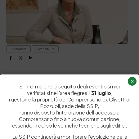
Laboratorio
Sostenibilità
×
Si informa che, a seguito degli eventi sismici
verificatisi nell’area flegrea il
31 luglio
,
PREVIOUS ARTICOLO
NEXT ARTICOLO
i gestori e la proprietà del Comprensorio ex Olivetti di
Pozzuoli, sede della SSIP,
hanno disposto l’interdizione dell’accesso al
Comprensorio fino a nuova comunicazione,
essendo in corso le verifiche tecniche sugli edifici.
Related Posts
La SSIP continuerà a monitorare l’evoluzione della