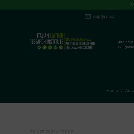
S
ssip@ssip.it
Chi siamo
Divulgazi
Home
Artic
/
OCT 28 2021
/
FOCUS