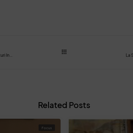
Al via il corso ITS Moda Mia Campania per i futuri Innovation Leather Manager
La 
Related Posts
Focus