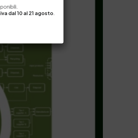
e
onibili.
iva dal 10 al 21 agosto
.