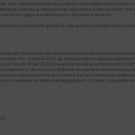
per fare comparazioni di un prodotto rinnovabile come il cuoio co
di anidride carbonica, derivato dall’agricoltura e allevamento, che
dotti di origine animale rispetto ai prodotti sintetici.
ne alla produzione di pelli grezze è che queste non sono state co
iedendo che le pelli non debbano portare alcun onere ambiental
fiuto visto che, come è noto, gli animali vengono allevati unicamen
la crisi Covid-19 del 2020 (ma anche quella economica del 2008), 
mandate in discarica, sottolineando quindi la natura virtuosa de
 assume una quotazione economica. La trasformazione delle pell
he se avvenisse andrebbe ad aggiungere, si stima, una significa
SIP