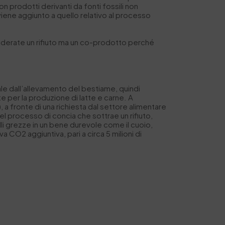
n prodotti derivanti da fonti fossili non
 viene aggiunto a quello relativo al processo
nsiderate un rifiuto ma un co-prodotto perché
e dall’allevamento del bestiame, quindi
te per la produzione di latte e carne. A
a fronte di una richiesta dal settore alimentare
l processo di concia che sottrae un rifiuto,
i grezze in un bene durevole come il cuoio,
tiva CO
2
aggiuntiva, pari a circa 5 milioni di