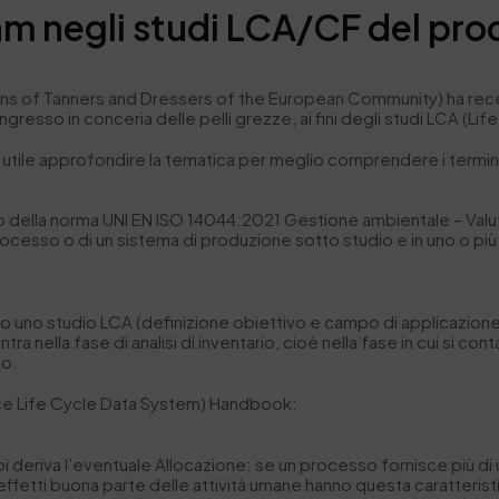
eam negli studi LCA/CF del pro
s of Tanners and Dressers of the European Community) ha recente
ingresso in conceria delle pelli grezze, ai fini degli studi LCA (
ndi utile approfondire la tematica per meglio comprendere i termi
no della norma UNI EN ISO 14044:2021 Gestione ambientale – Valutaz
processo o di un sistema di produzione sotto studio e in uno o più 
 uno studio LCA (definizione obiettivo e campo di applicazione, a
ra nella fase di analisi di inventario, cioè nella fase in cui si conta
do.
rence Life Cycle Data System) Handbook:
poi deriva l’eventuale
Allocazione
: se un processo fornisce più di
n effetti buona parte delle attività umane hanno questa caratteris