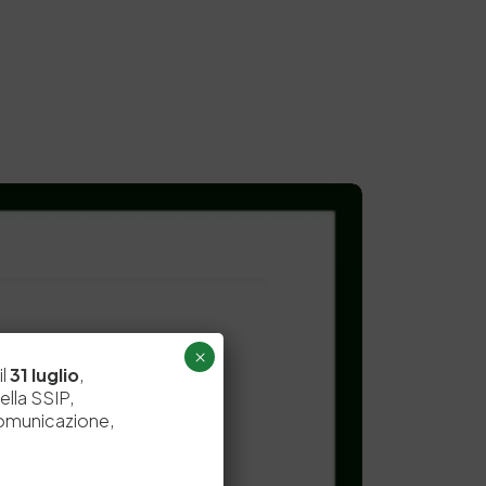
×
il
31 luglio
,
ella SSIP,
comunicazione,