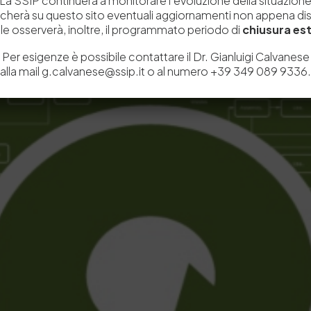
La SSIP continuerà a monitorare l’evoluzione della situazion
icherà su questo sito eventuali aggiornamenti non appena disp
e osserverà, inoltre, il programmato periodo di
chiusura est
Per esigenze è possibile contattare il Dr. Gianluigi Calvanese
alla mail g.calvanese@ssip.it o al numero +39 349 089 9336.