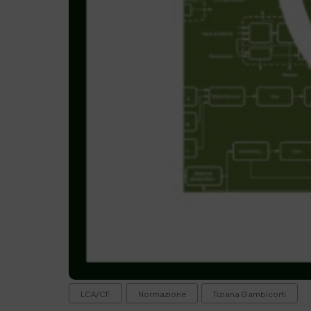
LCA/CF
Normazione
Tiziana Gambicorti