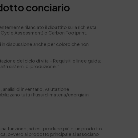
dotto conciario
mente rilanciato il dibattito sulla richiesta
Life Cycle Assessment) o Carbon Footprint.
ni in discussione anche per coloro che non
ione del ciclo di vita – Requisiti e linee guida:
altri sistemi di produzione.”
nalisi di inventario, valutazione
bilizzano tutti i flussi di materia/energia in
 una funzione, ad es. produce più di un prodotto
tica, ovvero al prodotto principale si associano