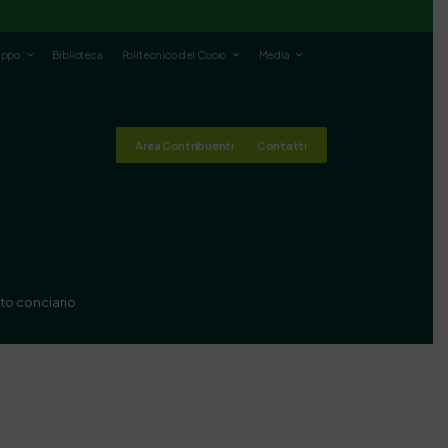
luppo
Biblioteca
Politecnico del Cuoio
Media
Area Contribuenti
Contatti
tto conciario