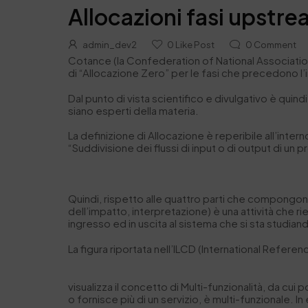
Allocazioni fasi upstr
admin_dev2
0
Like Post
0
Comment
Cotance (la Confederation of National Association
di “Allocazione Zero” per le fasi che precedono l’
Dal punto di vista scientifico e divulgativo è qui
siano esperti della materia.
La definizione di
Allocazione
è reperibile all’inter
“
Suddivisione dei flussi di input o di output di un 
Quindi, rispetto alle quattro parti che compongono
dell’impatto, interpretazione) è una attività che rient
ingresso ed in uscita al sistema che si sta studian
La figura riportata nell’ILCD (International Refe
visualizza il concetto di
Multi-funzionalità
, da cui 
o fornisce più di un servizio, è
multi-funzionale
. I