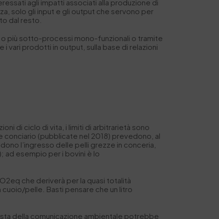
ressati agli impatti associati alla produzione di
a, solo gli input e gli output che servono per
to dal resto.
e o più sotto-processi mono-funzionali o tramite
e i vari prodotti in output, sulla base di relazioni
di ciclo di vita, i limiti di arbitrarietà sono
re conciario (pubblicate nel 2018) prevedono, al
ono l’ingresso delle pelli grezze in conceria,
 ad esempio per i bovini è lo
CO
2
eq che deriverà per la quasi totalità
 cuoio/pelle. Basti pensare che un litro
i vista della comunicazione ambientale potrebbe