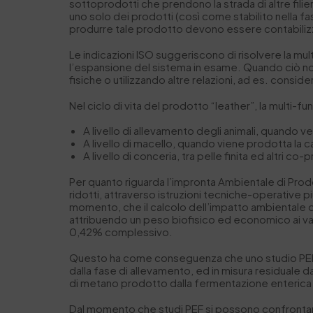
sottoprodotti che prendono la strada di altre filier
uno solo dei prodotti (così come stabilito nella f
produrre tale prodotto devono essere contabilizza
Le indicazioni ISO suggeriscono di risolvere la
mult
l’espansione del sistema in esame. Quando ciò non
fisiche o utilizzando altre relazioni, ad es. consid
Nel ciclo di vita del prodotto “leather”, la
multi-fun
A livello di allevamento degli animali, quando 
A livello di macello, quando viene prodotta la car
A livello di conceria, tra pelle finita ed altri co-
Per quanto riguarda l’impronta Ambientale di Prodotto
ridotti, attraverso istruzioni tecniche-operative 
momento, che il calcolo dell’impatto ambientale d
attribuendo un peso biofisico ed economico ai var
0,42% complessivo.
Questo ha come conseguenza che uno studio PEF di
dalla fase di allevamento, ed in misura residuale d
di metano prodotto dalla fermentazione enterica 
Dal momento che studi PEF si possono confrontare 