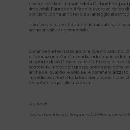
essere utile la valutazione della Carbon Footprint 
rinnovabili. Purtroppo, il fatto di avere un carico 
conciario, porta un notevole svantaggio ai sottopro
Il motivo per cui è stata attribuita una allocazio
hanno un valore commerciale.
Cotance mette in discussione questo assunto, ch
di “allocazione Zero”, rivendicando la natura di ri
supporto di ciò Cotance cita il fatto che durante 
sostenuta, molte pelli grezze sono state comunque 
anche se, quando, e solo se, è commercializzato,
impedisce, oltretutto, la loro decomposizione, c
tonnellate di gas clima-alteranti.
A cura di
Tiziana Gambicorti, Responsabile Normazione S