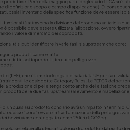
e produttive. Però nella maggior parte degli studi di LCA si è inte
ase di definizione scopo e campo di applicazione). Di conseguenz
ti, ossia l’inventario della specifica funzione deve essere isola
i-funzionalità
attraverso la divisione del processo unitario in du
 è possibile deve essere utilizzata l’
allocazione
, ovvero ripartir
erando il valore di mercato dei coprodotti.
zionalità
si può identificare in varie fasi, sia
upstream
che
core
:
vengono prodotti carne e latte
ne e tutti i sottoprodotti, tra cui le pelli grezze
prodotti
 (PEF), che è la metodologia indicata dalla UE per fare valutazioni 
più stringenti, le cosiddette Category Rules. Le PEFCR del setto
ella produzione di pelle tenga conto anche delle fasi che preced
i prodotti delle due fasi
upstream
(allevamento e macellazione);
 un qualsiasi prodotto conciario avrà un impatto in termini di 
al processo “
core
” ovvero la trasformazione della pelle grezza in
dei bovini viene conteggiato come 25 litri di CO
2
eq.
solo se relativi alla stessa tipologia di prodotto, dal punto d