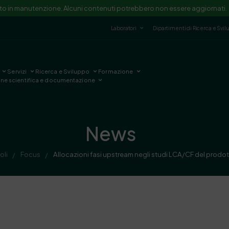
ito in manutenzione. Alcuni contenuti potrebbero non essere aggiornati.
Laboratori
Dipartimenti di Ricerca e Svi
Servizi
Ricerca e Sviluppo
Formazione
one scientifica e documentazione
News
oli
Focus
Allocazioni fasi upstream negli studi LCA/CF del prodo
/
/