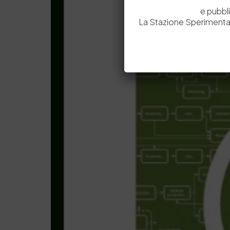
e pubbl
La Stazione Sperimental