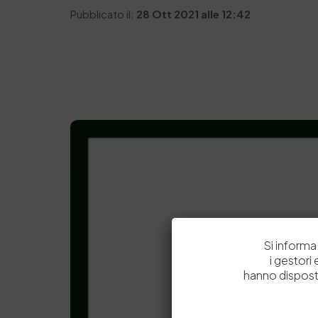
Pubblicato il:
28 Ott 2021 alle 12:42
Si informa 
i gestori
hanno dispost