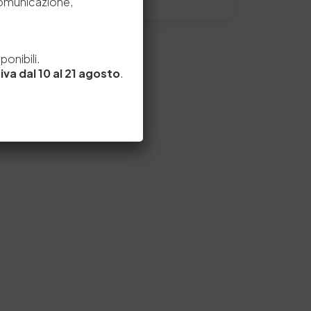
comunicazione,
e
onibili.
iva dal 10 al 21 agosto
.