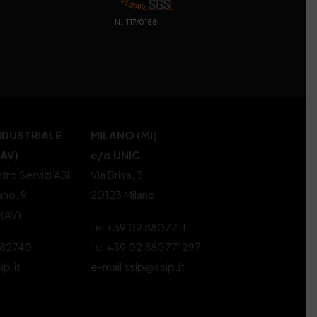
. N. IT17/0158
NDUSTRIALE
MILANO (MI)
(AV)
c/o UNIC
tro Servizi ASI
Via Brisa, 3
ano, 9
20123 Milano
 (AV)
tel +39 02 8807711
582740
tel +39 02 880771297
ip.it
e-mail ssip@ssip.it