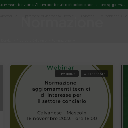
to in manutenzione. Alcuni contenuti potrebbero non essere aggiornati.
Normazione
Laboratori
Dipartimenti di Ricerca e Sviluppo
Biblioteca
Politecnico del Cuo
Servizi
Ricerca e Sviluppo
Formazione
e scientifica e documentazione
In Evidenza
Webinar SSIP