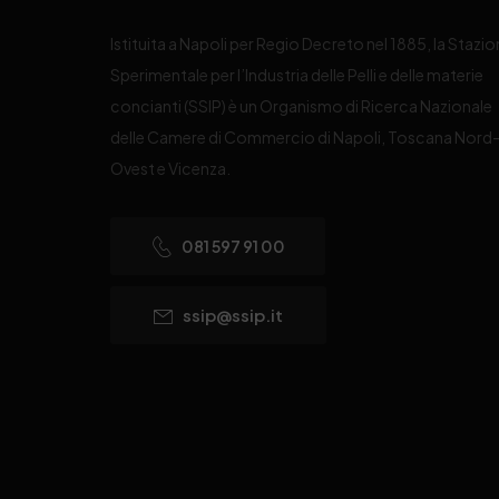
Istituita a Napoli per Regio Decreto nel 1885, la Stazi
Sperimentale per l’Industria delle Pelli e delle materie
concianti (SSIP) è un Organismo di Ricerca Nazionale
delle Camere di Commercio di Napoli, Toscana Nord
Ovest e Vicenza.
081 597 91 00
ssip@ssip.it