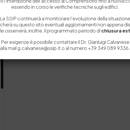
o l’interdizione dell’accesso al Comprensorio fino a nuova 
essendo in corso le verifiche tecniche sugli edifici.
La SSIP continuerà a monitorare l’evoluzione della situazion
icherà su questo sito eventuali aggiornamenti non appena disp
e osserverà, inoltre, il programmato periodo di
chiusura est
Per esigenze è possibile contattare il Dr. Gianluigi Calvanese
alla mail g.calvanese@ssip.it o al numero +39 349 089 9336.