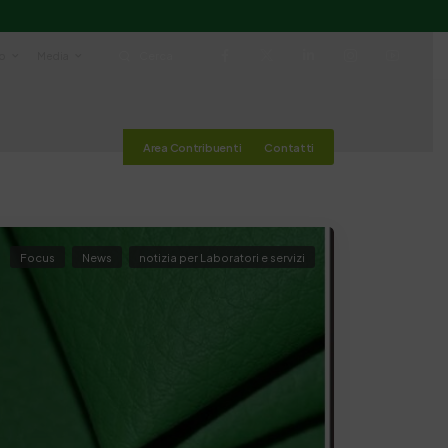
io
Media
Cerca
Area Contribuenti
Contatti
Focus
News
notizia per Laboratori e servizi