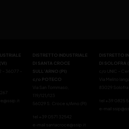
DUSTRIALE
DISTRETTO INDUSTRIALE
DISTRETTO I
VI)
DI SANTA CROCE
DI SOLOFRA 
22 – 36077 –
SULL’ARNO (PI)
c/o UNIC – Cen
c/o POTECO
Via Melito Iang
Via San Tommaso,
83029 Solofra
4267
119/121/123
le@ssip.it
tel +39 0825 
56029 S. Croce s/Arno (PI)
e-mail ssip@ss
tel +39 0571 32542
e-mail santacroce@ssip.it