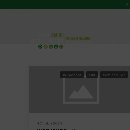
Si
ssip@ssip.it
Chi siamo
Divulgazion
In Evidenza
Old
Webinar SSIP
4 Ottobre 2024