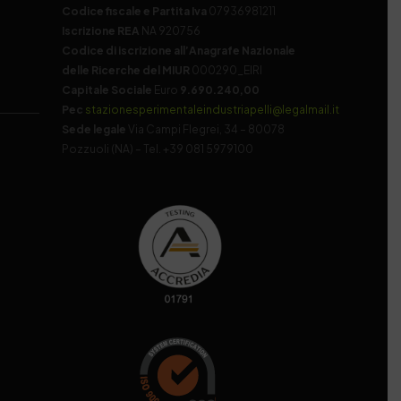
Codice fiscale e Partita Iva
07936981211
Iscrizione REA
NA 920756
Codice di iscrizione all’Anagrafe Nazionale
delle Ricerche del MIUR
000290_EIRI
Capitale Sociale
Euro
9.690.240,00
Pec
stazionesperimentaleindustriapelli@legalmail.it
Sede legale
Via Campi Flegrei, 34 – 80078
Pozzuoli (NA) – Tel. +39 081 5979100