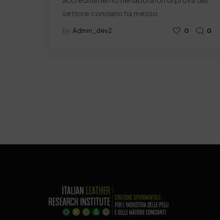
settore conciario ha messo…
by
Admin_dev2
0
0