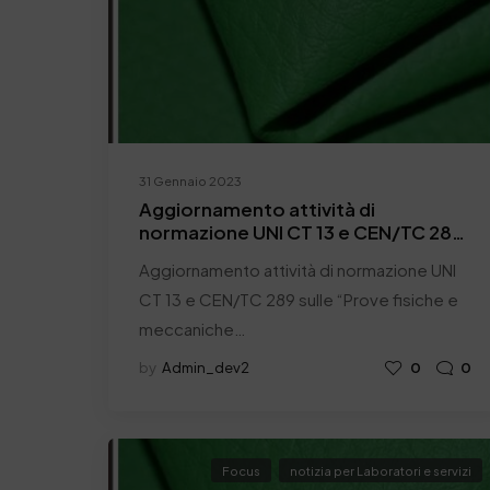
31 Gennaio 2023
Aggiornamento attività di
normazione UNI CT 13 e CEN/TC 289
sulle “Prove fisiche e meccaniche e
Aggiornamento attività di normazione UNI
di solidità del cuoio”
CT 13 e CEN/TC 289 sulle “Prove fisiche e
meccaniche…
by
Admin_dev2
0
0
Focus
notizia per Laboratori e servizi