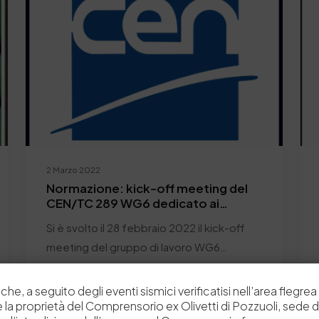
2 Marzo 2022
Normazione: kick-off meeting del
CEN/TC 289 WG6 dedicato ai
metodi per i chemicals
Si è svolto il 28 febbraio 2022 il kick-off
meeting del gruppo di lavoro WG6…
by
Admin_dev2
0
0
che, a seguito degli eventi sismici verificatisi nell’area flegrea 
 e la proprietà del Comprensorio ex Olivetti di Pozzuoli, sede d