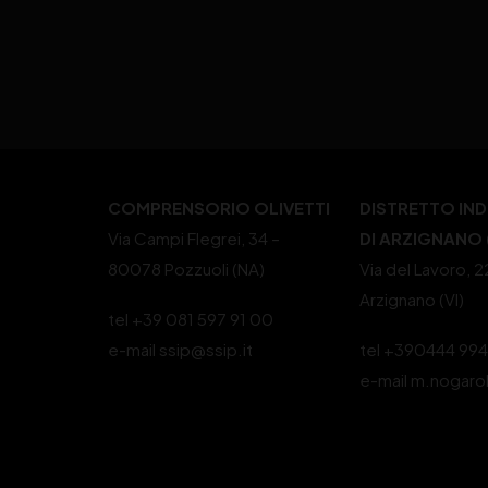
COMPRENSORIO OLIVETTI
DISTRETTO IN
Via Campi Flegrei, 34 –
DI ARZIGNANO (
80078 Pozzuoli (NA)
Via del Lavoro, 
Arzignano (VI)
tel +39 081 597 91 00
e-mail ssip@ssip.it
tel +390444 99
e-mail m.nogaro