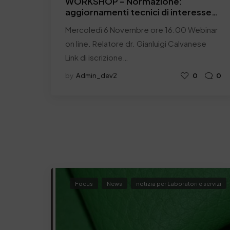
WORKSHOP – Normazione:
aggiornamenti tecnici di interesse
per il settore conciario
Mercoledì 6 Novembre ore 16.00 Webinar
on line. Relatore dr. Gianluigi Calvanese
Link di iscrizione…
by
Admin_dev2
0
0
Focus
News
notizia per Laboratori e servizi