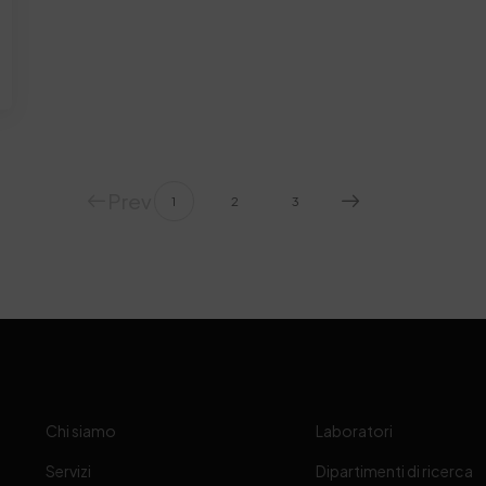
Prev
1
2
3
Chi siamo
Laboratori
Servizi
Dipartimenti di ricerca