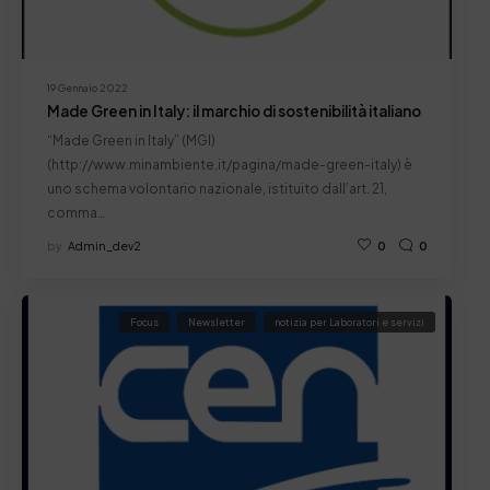
19 Gennaio 2022
Made Green in Italy: il marchio di sostenibilità italiano
“Made Green in Italy” (MGI)
(http://www.minambiente.it/pagina/made-green-italy) è
uno schema volontario nazionale, istituito dall’art. 21,
comma…
by
Admin_dev2
0
0
Focus
Newsletter
notizia per Laboratori e servizi