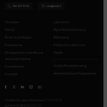
081 597 91 00
ssip@ssip.it
Chi siamo
Laboratori
Servizi
Dipartimenti di ricerca
Ricerca e Sviluppo
Biblioteca
Formazione
Politecnico del Cuoio
Divulgazione scientifica e
Media
documentazione
Tutela Whistleblowing
Contribuenti
Amministrazione Trasparente
Contatti
Codice fiscale e Partita Iva
07936981211
Iscrizione REA
NA 920756