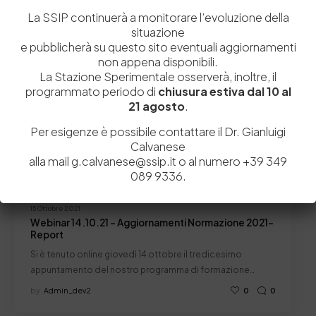
Newsletter
La SSIP continuerà a monitorare l’evoluzione della
situazione
e pubblicherà su questo sito eventuali aggiornamenti
non appena disponibili.
La Stazione Sperimentale osserverà, inoltre, il
programmato periodo di
chiusura estiva dal 10 al
21 agosto
.
Per esigenze è possibile contattare il Dr. Gianluigi
Calvanese
alla mail g.calvanese@ssip.it o al numero +39 349
089 9336.
15 Ottobre 2021
Webinar 14.10.21 – Aggiornamenti Normazione 2021-
Report
Si è tenuto online giovedì 14 ottobre il tredicesimo
appuntamento del nostro programma di formazione…
by
Admin_dev2
0
0