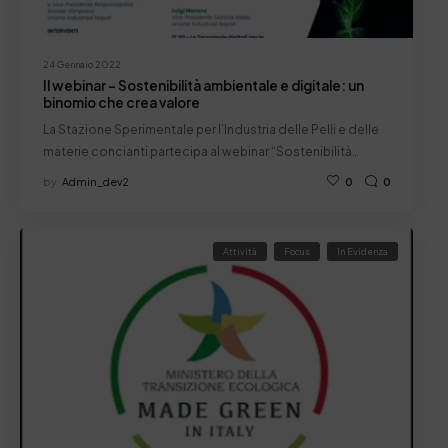
24 Gennaio 2022
Il webinar – Sostenibilità ambientale e digitale: un
binomio che crea valore
La Stazione Sperimentale per l’Industria delle Pelli e delle
materie concianti partecipa al webinar “Sostenibilità…
by
Admin_dev2
0
0
Attività
Focus
In Evidenza