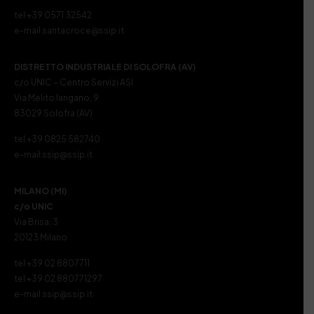
tel +39 0571 32542
e-mail santacroce@ssip.it
DISTRETTO INDUSTRIALE DI SOLOFRA (AV)
c/o UNIC – Centro Servizi ASI
Via Melito Iangano, 9
83029 Solofra (AV)
tel +39 0825 582740
e-mail ssip@ssip.it
MILANO (MI)
c/o UNIC
Via Brisa, 3
20123 Milano
tel +39 02 8807711
tel +39 02 880771297
e-mail ssip@ssip.it