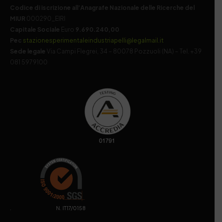
Codice di iscrizione all’Anagrafe Nazionale delle Ricerche del
MIUR
000290_EIRI
Capitale Sociale
Euro
9.690.240,00
Pec
stazionesperimentaleindustriapelli@legalmail.it
Sede legale
Via Campi Flegrei, 34 – 80078 Pozzuoli (NA) – Tel. +39
081 5979100
. N. IT17/0158