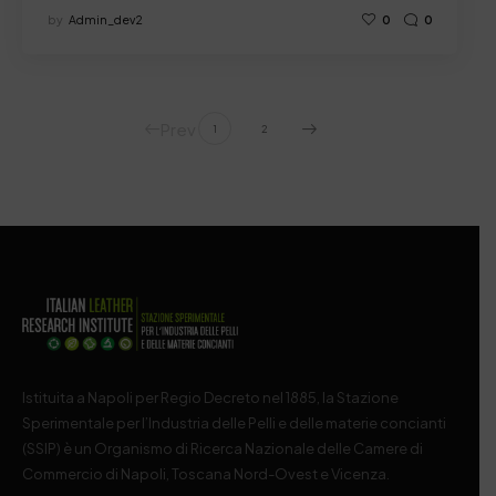
by
Admin_dev2
0
0
Prev
1
2
Istituita a Napoli per Regio Decreto nel 1885, la Stazione
Sperimentale per l’Industria delle Pelli e delle materie concianti
(SSIP) è un Organismo di Ricerca Nazionale delle Camere di
Commercio di Napoli, Toscana Nord-Ovest e Vicenza.