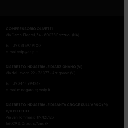
COMPRENSORIO OLIVETTI
Via Campi Flegrei, 34 – 80078 Pozzuoli (NA)
tel +39 081 597 91 00
e-mail ssip@ssip.it
DISTRETTO INDUSTRIALE DI ARZIGNANO (VI)
Via del Lavoro, 22 – 36077 – Arzignano (VI)
tel +390444 994267
e-mail m.nogarole@ssip.it
DISTRETTO INDUSTRIALE DI SANTA CROCE SULL’ARNO (PI)
c/o POTECO
Via San Tommaso, 119/121/123
56029 S. Croce s/Arno (PI)