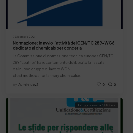
9 Dicembre 2021
Normazione: in avvio l’attività del CEN/TC 289-WG6
dedicato ai chemicals per conceria
La Commissione di normazione tecnica europea CEN/TC
289 “Leather” ha recentemente deliberato la nascita
del nuovo gruppo di lavoro WG6
«Test methods for tannery chemicals».
by
Admin_dev2
0
0
Letture presso la Biblioteca