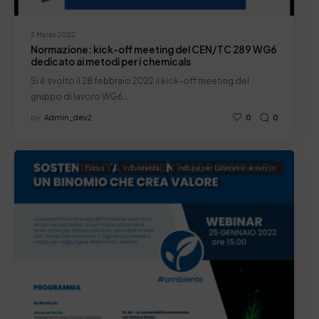
2 Marzo 2022
Normazione: kick-off meeting del CEN/TC 289 WG6
dedicato ai metodi per i chemicals
Si è svolto il 28 febbraio 2022 il kick-off meeting del
gruppo di lavoro WG6…
by
Admin_dev2
0
0
Focus
In Evidenza
notizia per Laboratori e servizi