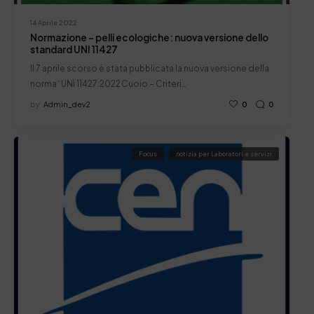
14 Aprile 2022
Normazione – pelli ecologiche: nuova versione dello
standard UNI 11427
Il 7 aprile scorso è stata pubblicata la nuova versione della
norma “UNI 11427:2022 Cuoio – Criteri…
by
Admin_dev2
0
0
Focus
notizia per Laboratori e servizi