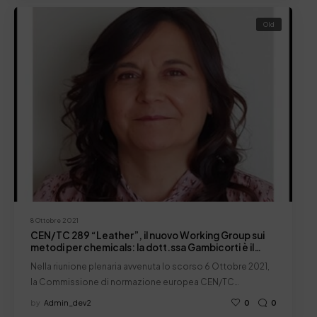
Old
8 Ottobre 2021
CEN/TC 289 “Leather”, il nuovo Working Group sui
metodi per chemicals: la dott.ssa Gambicorti è il
Convenor
Nella riunione plenaria avvenuta lo scorso 6 Ottobre 2021,
la Commissione di normazione europea CEN/TC…
by
Admin_dev2
0
0