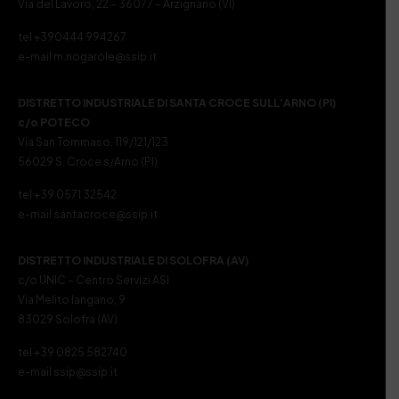
Via del Lavoro, 22 – 36077 – Arzignano (VI)
tel +390444 994267
e-mail m.nogarole@ssip.it
DISTRETTO INDUSTRIALE DI SANTA CROCE SULL’ARNO (PI)
c/o POTECO
Via San Tommaso, 119/121/123
56029 S. Croce s/Arno (PI)
tel +39 0571 32542
e-mail santacroce@ssip.it
DISTRETTO INDUSTRIALE DI SOLOFRA (AV)
c/o UNIC – Centro Servizi ASI
Via Melito Iangano, 9
83029 Solofra (AV)
tel +39 0825 582740
e-mail ssip@ssip.it