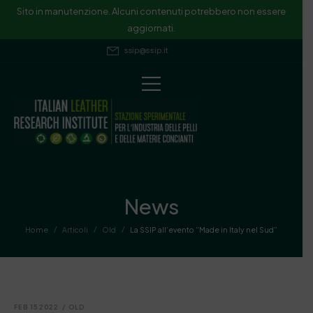
Sito in manutenzione. Alcuni contenuti potrebbero non essere
aggiornati.
ssip@ssip.it
News
/
/
/
Home
Articoli
Old
La SSIP all’evento “Made in Italy nel Sud”
FEB 15 2022
/
OLD