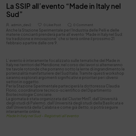
La SSIP all’evento “Made in Italy nel
Sud”
admin_dev2
0
Like Post
0
Comment
Anche la Stazione Sperimentale per l’Industria delle Pelli e delle
materie concianti prenderà parte all’evento “Made in Italy nel Sud:
tra tradizione e innovazione” che si terrà online il prossimo 21
febbraio a partire dalle ore 9.
L’ evento è interamente focalizzato sulle tematiche del Made in
Italy nei territori del Meridione; nel corso dei lavori si alterneranno
tre tavole rotonde che porranno sotto la lente di ingrandimento le
potenzialità manifatturiere del Sud Italia. Tramite questi workshop
saranno esplorati argomenti significativi e prioritari per i diversi
settori in oggetto.
Per la Stazione Sperimentale parteciperà la dottoressa Claudia
Florio, coordinatore tecnico-scientifico del Dipartimento
Biotecnologie Conciarie.
La giornata è stata organizzata dal Cluster MinIT, dall’Università
degli studi di Palermo, dall’Università degli studi della Basilicata e
dall’Università della Calabria e come già detto, si potrà seguire
interamente online.
Made In Italy nel Sud – Registrati all’evento