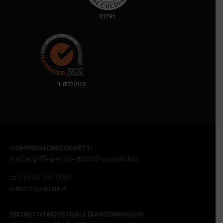
. N. IT17/0158
COMPRENSORIO OLIVETTI
Via Campi Flegrei, 34 – 80078 Pozzuoli (NA)
tel +39 081 597 91 00
e-mail ssip@ssip.it
DISTRETTO INDUSTRIALE DI ARZIGNANO (VI)