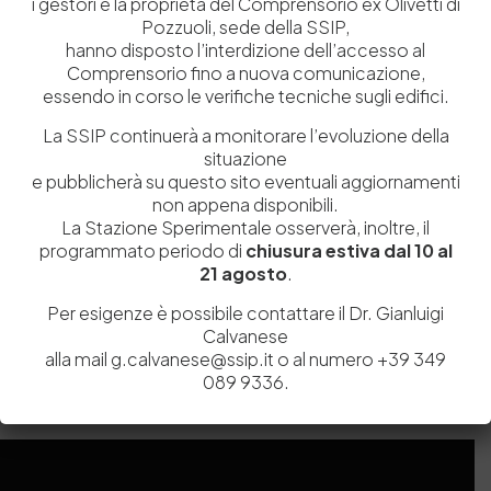
i gestori e la proprietà del Comprensorio ex Olivetti di
Pozzuoli, sede della SSIP,
hanno disposto l’interdizione dell’accesso al
Comprensorio fino a nuova comunicazione,
essendo in corso le verifiche tecniche sugli edifici.
La SSIP continuerà a monitorare l’evoluzione della
situazione
e pubblicherà su questo sito eventuali aggiornamenti
non appena disponibili.
La Stazione Sperimentale osserverà, inoltre, il
Salva il mio nome, email e sito web in questo browser per la
programmato periodo di
chiusura estiva dal 10 al
prossima volta che commento.
21 agosto
.
Per esigenze è possibile contattare il Dr. Gianluigi
Post Comment
Calvanese
alla mail g.calvanese@ssip.it o al numero +39 349
089 9336.