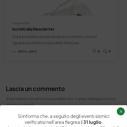
3 Luglio 2015
Iscriviti alla Newsletter
Ora è possibile restare sempre in contatto con noi
riguardo le ultime notizie della Stazione…
by
Admin_dev2
0
0
Lascia un commento
Il tuo indirizzo email non sarà pubblicato.
I campi obbligatori sono
contrassegnati
*
×
Si informa che, a seguito degli eventi sismici
verificatisi nell’area flegrea il
31 luglio
,