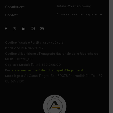
Tutela Whistleblowing
Contribuenti
Amministrazione Trasparente
Contatti
Codice fiscale e Partita Iva
07936981211
Iscrizione REA
NA 920756
Codice di iscrizione all’Anagrafe Nazionale delle Ricerche del
MIUR
000290_EIRI
Capitale Sociale
Euro
9.690.240,00
Pec
stazionesperimentaleindustriapelli@legalmail.it
Sede legale
Via Campi Flegrei, 34 – 80078 Pozzuoli (NA) – Tel. +39
081 5979100