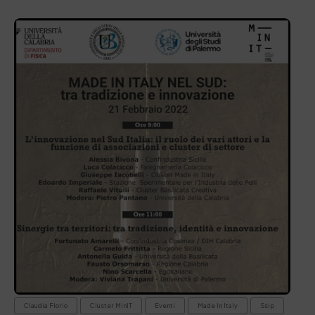
Claudia Florio
Cluster MinIT
Eventi
Made In Italy
Ssip