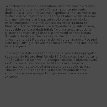
La dottoressa Grosso si è inserita nel discorso di ampio respiro
dedicato all’artigianato della Campania con un intervento
dedicato alla tradizione Guantaia napoletana e naturalmente, dal
relativo corso di formazione che sorse all’interno della Stazione
Sperimentale negli anni Cinquanta dello scorso secolo. La
trattazione presentata dalla Grosso, dal titolo
“La casa del
Guanto: pratiche di lavorazione artigianale del guanto in pelle,
caposaldo del lusso Made in Italy”
, è stata un excursus della
guanteria nostrana dagli albori ai giorni nostri, che non è stata
dimentica di citare anche “La casa del Guanto”, la mostra
itinerante che la SSIP sta ospitando nella propria sede di Pozzuoli
e che negli ultimi giorni è volata anche a New York, nell’ambito della
fiera Lineapelle.
Il convegno è stato anche l’occasione per presentare il progetto
Regionale del
Museo degli Artigiani 4.0
che sorgerà nell’autunno
2023 a Città della Scienza, il cui scopo sarà quello di promuovere
e diffondere la transizione 4.0 dell’economia campana,
valorizzando il settore dell’artigianato e le sue potenzialità di
innovazione, oltre che per la sua importanza come risorsa
economica e sociale, in grado di generare occupazione e
sviluppo.