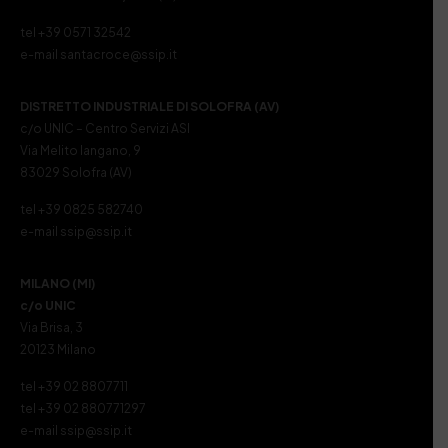
tel +39 0571 32542
e-mail santacroce@ssip.it
DISTRETTO INDUSTRIALE DI SOLOFRA (AV)
c/o UNIC – Centro Servizi ASI
Via Melito Iangano, 9
83029 Solofra (AV)
tel +39 0825 582740
e-mail ssip@ssip.it
MILANO (MI)
c/o UNIC
Via Brisa, 3
20123 Milano
tel +39 02 8807711
tel +39 02 880771297
e-mail ssip@ssip.it