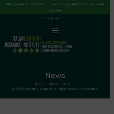
Sito in manutenzione. Alcuni contenuti potrebbero non essere
aggiornati.
ssip@ssip.it
News
/
/
/
Home
Articoli
News
La SSIP al convegno “Le mani e la mente” dedicato all’artigianato