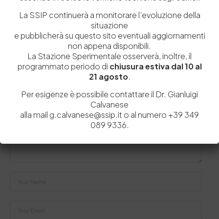
by
Admin_dev2
0
0
La SSIP continuerà a monitorare l’evoluzione della
situazione
e pubblicherà su questo sito eventuali aggiornamenti
non appena disponibili.
La Stazione Sperimentale osserverà, inoltre, il
Lascia un commento
programmato periodo di
chiusura estiva dal 10 al
21 agosto
.
Il tuo indirizzo email non sarà pubblicato.
I campi obbligatori sono
contrassegnati
*
Per esigenze è possibile contattare il Dr. Gianluigi
Calvanese
alla mail g.calvanese@ssip.it o al numero +39 349
089 9336.