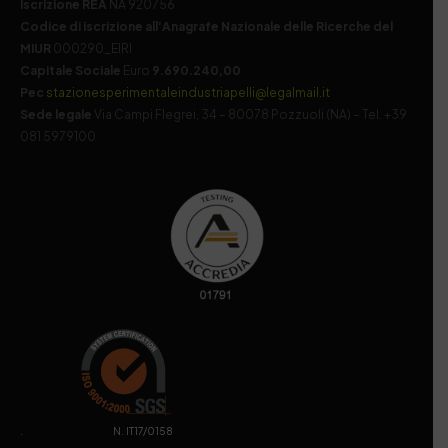
Iscrizione REA
NA 920756
Codice di iscrizione all’Anagrafe Nazionale delle Ricerche del
MIUR
000290_EIRI
Capitale Sociale
Euro
9.690.240,00
Pec
stazionesperimentaleindustriapelli@legalmail.it
Sede legale
Via Campi Flegrei, 34 – 80078 Pozzuoli (NA) – Tel. +39
081 5979100
. N. IT17/0158