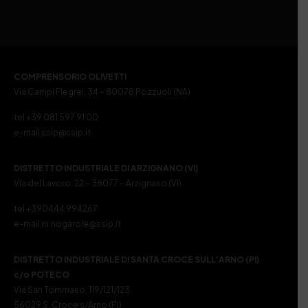
COMPRENSORIO OLIVETTI
Via Campi Flegrei, 34 – 80078 Pozzuoli (NA)
tel +39 081 597 91 00
e-mail ssip@ssip.it
DISTRETTO INDUSTRIALE DI ARZIGNANO (VI)
Via del Lavoro, 22 – 36077 – Arzignano (VI)
tel +390444 994267
e-mail m.nogarole@ssip.it
DISTRETTO INDUSTRIALE DI SANTA CROCE SULL’ARNO (PI)
c/o POTECO
Via San Tommaso, 119/121/123
56029 S. Croce s/Arno (PI)