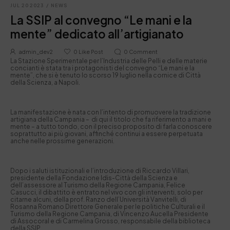
JUL 20 2023
/
NEWS
La SSIP al convegno “Le mani e la
mente” dedicato all’artigianato
admin_dev2
0
Like Post
0
Comment
La Stazione Sperimentale per l’Industria delle Pelli e delle materie
concianti è stata tra i protagonisti del convegno “Le mani e la
mente”, che si è tenuto lo scorso 19 luglio nella cornice di Città
della Scienza, a Napoli.
La manifestazione è nata con l’intento di promuovere la tradizione
artigiana della Campania – di qui il titolo che fa riferimento a mani e
mente – a tutto tondo, con il preciso proposito di farla conoscere
soprattutto ai più giovani, affinché continui a essere perpetuata
anche nelle prossime generazioni.
Dopo i saluti istituzionali e l’introduzione di Riccardo Villari,
presidente della Fondazione Idis-Città della Scienza e
dell’assessore al Turismo della Regione Campania, Felice
Casucci, il dibattito è entrato nel vivo con gli interventi, solo per
citarne alcuni, della prof. Ranzo dell’Università Vanvitelli, di
Rosanna Romano Direttore Generale per le politiche Culturali e il
Turismo della Regione Campania, di Vincenzo Aucella Presidente
di Assocoral e di Carmelina Grosso, responsabile della biblioteca
della SSIP.