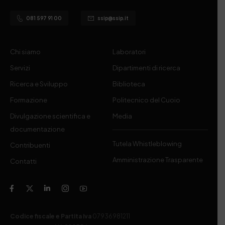
081 597 91 00
ssip@ssip.it
Chi siamo
Laboratori
Servizi
Dipartimenti di ricerca
Ricerca e Sviluppo
Biblioteca
Formazione
Politecnico del Cuoio
Divulgazione scientifica e
Media
documentazione
Tutela Whistleblowing
Contribuenti
Amministrazione Trasparente
Contatti
Codice fiscale e Partita Iva
07936981211