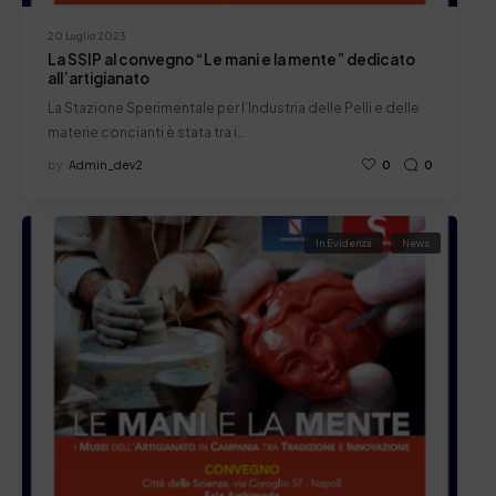
20 Luglio 2023
La SSIP al convegno “Le mani e la mente” dedicato
all’artigianato
La Stazione Sperimentale per l’Industria delle Pelli e delle
materie concianti è stata tra i…
by
Admin_dev2
0
0
In Evidenza
News