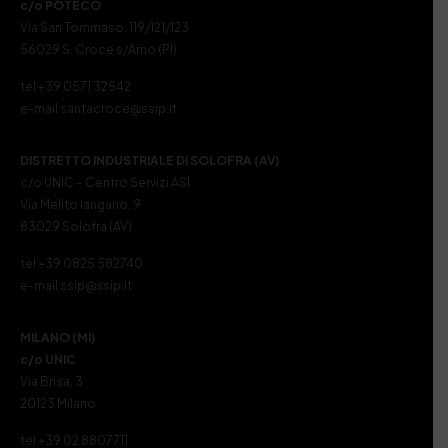
c/o POTECO
Via San Tommaso, 119/121/123
56029 S. Croce s/Arno (PI)
tel +39 0571 32542
e-mail santacroce@ssip.it
DISTRETTO INDUSTRIALE DI SOLOFRA (AV)
c/o UNIC – Centro Servizi ASI
Via Melito Iangano, 9
83029 Solofra (AV)
tel +39 0825 582740
e-mail ssip@ssip.it
MILANO (MI)
c/o UNIC
Via Brisa, 3
20123 Milano
tel +39 02 8807711