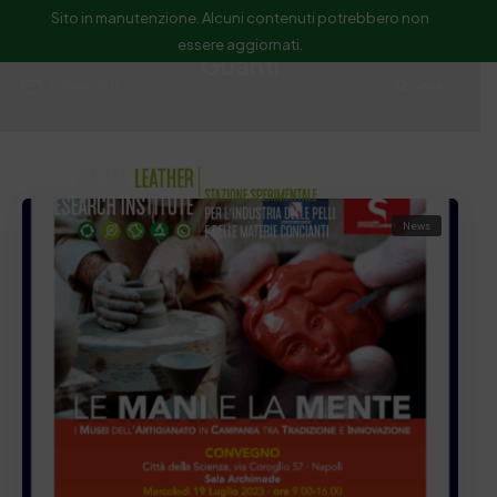
Sito in manutenzione. Alcuni contenuti potrebbero non
essere aggiornati.
Guanti
ssip@ssip.it
Cerca
News