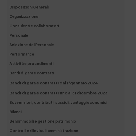
Disposizioni Generali
Organizzazione
Consulenti e collaboratori
Personale
Selezione del Personale
Performance
Attività e procedimenti
Bandi di gara e contratti
Bandi di gara e contratti dal 1°gennaio 2024
Bandi di gara e contratti fino al 31 dicembre 2023
Sovvenzioni, contributi, sussidi, vantaggi economici
Bilanci
Beni immobili e gestione patrimonio
Controlli e rilievi sull’amministrazione