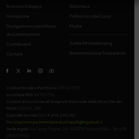
Ricerca e Sviluppo
Biblioteca
Formazione
Politecnico del Cuoio
Divulgazione scientifica e
Media
documentazione
Tutela Whistleblowing
Contribuenti
Amministrazione Trasparente
Contatti
Codice fiscale e Partita Iva
07936981211
Iscrizione REA
NA 920756
Codice di iscrizione all’Anagrafe Nazionale delle Ricerche del
MIUR
000290_EIRI
Capitale Sociale
Euro
9.690.240,00
Pec
stazionesperimentaleindustriapelli@legalmail.it
Sede legale
Via Campi Flegrei, 34 – 80078 Pozzuoli (NA) – Tel. +39
081 5979100