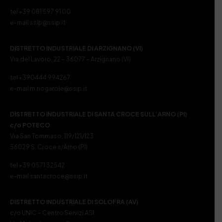
tel +39 081 597 91 00
e-mail ssip@ssip.it
DISTRETTO INDUSTRIALE DI ARZIGNANO (VI)
Via del Lavoro, 22 – 36077 – Arzignano (VI)
tel +390444 994267
e-mail m.nogarole@ssip.it
DISTRETTO INDUSTRIALE DI SANTA CROCE SULL’ARNO (PI)
c/o POTECO
Via San Tommaso, 119/121/123
56029 S. Croce s/Arno (PI)
tel +39 0571 32542
e-mail santacroce@ssip.it
DISTRETTO INDUSTRIALE DI SOLOFRA (AV)
c/o UNIC – Centro Servizi ASI