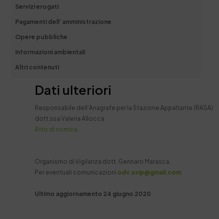
Servizi erogati
Pagamenti dell’ amministrazione
Opere pubbliche
Informazioni ambientali
Altri contenuti
Dati ulteriori
Responsabile dell’Anagrafe per la Stazione Appaltante (RASA)
dott.ssa Valeria Allocca
Atto di nomina
Organismo di Vigilanza dott. Gennaro Marasca.
Per eventuali comunicazioni
odv.ssip@gmail.com
Ultimo aggiornamento 24 giugno 2020