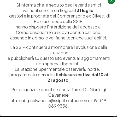
×
Si informa che, a seguito degli eventi sismici
verificatisi nell’area flegrea il
31 luglio
,
i gestori e la proprietà del Comprensorio ex Olivetti di
Pozzuoli, sede della SSIP,
hanno disposto l’interdizione dell’accesso al
Comprensorio fino a nuova comunicazione,
essendo in corso le verifiche tecniche sugli edifici.
La SSIP continuerà a monitorare l’evoluzione della
situazione
e pubblicherà su questo sito eventuali aggiornamenti
Istituita a Napoli per Regio Decreto nel 1885, la Stazione
non appena disponibili.
Sperimentale per l’Industria delle Pelli e delle materie concianti
La Stazione Sperimentale osserverà, inoltre, il
(SSIP) è un Organismo di Ricerca Nazionale delle Camere di
programmato periodo di
chiusura estiva dal 10 al
Commercio di Napoli, Toscana Nord-Ovest e Vicenza.
21 agosto
.
081 597 91 00
ssip@ssip.it
Per esigenze è possibile contattare il Dr. Gianluigi
Calvanese
alla mail g.calvanese@ssip.it o al numero +39 349
089 9336.
Chi siamo
Laboratori
Servizi
Dipartimenti di ricerca